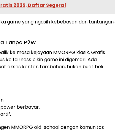
atis 2025, Daftar Segera!
suka game yang ngasih kebebasan dan tantangan,
gia Tanpa P2W
lik ke masa kejayaan MMORPG klasik. Grafis
 ke fairness bikin game ini digemari. Ada
at akses konten tambahan, bukan buat beli
n.
rpower berbayar.
rtif.
engen MMORPG old-school dengan komunitas