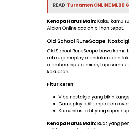
READ
Turnamen ONLINE MLBB Gr
Kenapa Harus Main
: Kalau kamu 
Albion Online adalah pilihan tepat.
Old School RuneScape: Nostal
Old School RuneScape bawa kamu ba
retro, gameplay mendalam, dan fokus
membership premium, tapi cuma bu
kekuatan.
Fitur Keren
:
Vibe nostalgia yang bikin kange
Gameplay adil tanpa item ove
Komunitas aktif yang super supo
Kenapa Harus Main
: Buat yang p