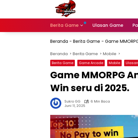
Langsung
ke
konten
Berita Game
Ulasan Game
Pa
Beranda
-
Berita Game
-
Game MMORPG An
Beranda
Berita Game
Mobile
Berita Game
Game Arcade
Mobile
Ulasa
Game MMORPG Andr
Win seru di 2025.
Sukro GG
6 Min Baca
Juni 11, 2025