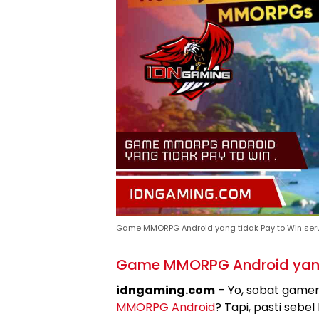
Game MMORPG Android yang tidak Pay to Win seru
Game MMORPG Android yang
idngaming.com
– Yo, sobat gamer!
MMORPG Android
? Tapi, pasti seb