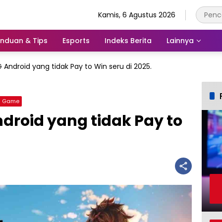
Kamis, 6 Agustus 2026
nduan & Tips
Esports
Indeks Berita
Lainnya
droid yang tidak Pay to Win seru di 2025.
n Game
oid yang tidak Pay to