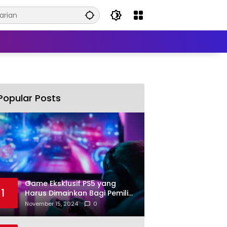
Popular Posts
Game Eksklusif PS5 yang
1
Harus Dimainkan Bagi Pemilik
Konsol Terbaru
November 15, 2024
0