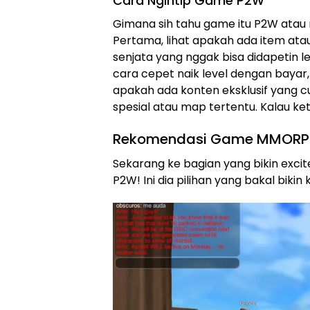
Cara Ngintip Game P2W
Gimana sih tahu game itu P2W ata
Pertama, lihat apakah ada item atau
senjata yang nggak bisa didapetin l
cara cepet naik level dengan bayar, 
apakah ada konten eksklusif yang 
spesial atau map tertentu. Kalau k
Rekomendasi Game MMORPG 
Sekarang ke bagian yang bikin exc
P2W! Ini dia pilihan yang bakal bik