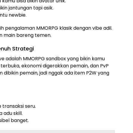
 kamu bisa bikin avatar unik.
in jantungan tapi asik.
ntu newbie.
sih pengalaman MMORPG klasik dengan vibe adil.
an main bareng temen.
enuh Strategi
ctive adalah MMORPG sandbox yang bikin kamu
 terbuka, ekonomi digerakkan pemain, dan PvP
em dibikin pemain, jadi nggak ada item P2W yang
 transaksi seru.
adu skill.
sibel banget.