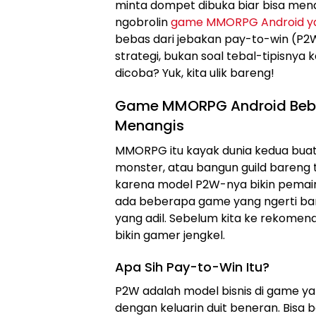
minta dompet dibuka biar bisa menan
ngobrolin
game MMORPG Android ya
bebas dari jebakan pay-to-win (P2W)!
strategi, bukan soal tebal-tipisnya
dicoba? Yuk, kita ulik bareng!
Game MMORPG Android Beba
Menangis
MMORPG itu kayak dunia kedua buat g
monster, atau bangun guild bareng t
karena model P2W-nya bikin pemain 
ada beberapa game yang ngerti ba
yang adil. Sebelum kita ke rekomend
bikin gamer jengkel.
Apa Sih Pay-to-Win Itu?
P2W adalah model bisnis di game ya
dengan keluarin duit beneran. Bisa b