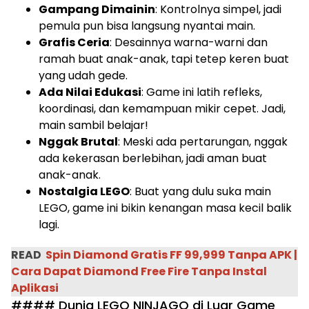
Gampang Dimainin
: Kontrolnya simpel, jadi
pemula pun bisa langsung nyantai main.
Grafis Ceria
: Desainnya warna-warni dan
ramah buat anak-anak, tapi tetep keren buat
yang udah gede.
Ada Nilai Edukasi
: Game ini latih refleks,
koordinasi, dan kemampuan mikir cepet. Jadi,
main sambil belajar!
Nggak Brutal
: Meski ada pertarungan, nggak
ada kekerasan berlebihan, jadi aman buat
anak-anak.
Nostalgia LEGO
: Buat yang dulu suka main
LEGO, game ini bikin kenangan masa kecil balik
lagi.
READ
Spin Diamond Gratis FF 99,999 Tanpa APK |
Cara Dapat Diamond Free Fire Tanpa Instal
Aplikasi
#### Dunia LEGO NINJAGO di Luar Game