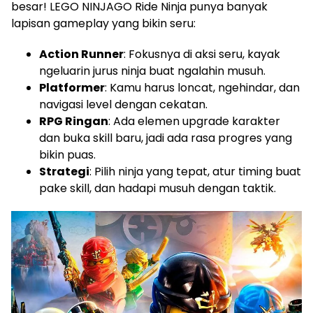
besar! LEGO NINJAGO Ride Ninja punya banyak
lapisan gameplay yang bikin seru:
Action Runner
: Fokusnya di aksi seru, kayak
ngeluarin jurus ninja buat ngalahin musuh.
Platformer
: Kamu harus loncat, ngehindar, dan
navigasi level dengan cekatan.
RPG Ringan
: Ada elemen upgrade karakter
dan buka skill baru, jadi ada rasa progres yang
bikin puas.
Strategi
: Pilih ninja yang tepat, atur timing buat
pake skill, dan hadapi musuh dengan taktik.