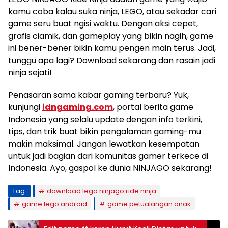
kamu coba kalau suka ninja, LEGO, atau sekadar cari
game seru buat ngisi waktu. Dengan aksi cepet,
grafis ciamik, dan gameplay yang bikin nagih, game
ini bener-bener bikin kamu pengen main terus. Jadi,
tunggu apa lagi? Download sekarang dan rasain jadi
ninja sejati!
Penasaran sama kabar gaming terbaru? Yuk,
kunjungi
idngaming.com
, portal berita game
Indonesia yang selalu update dengan info terkini,
tips, dan trik buat bikin pengalaman gaming-mu
makin maksimal. Jangan lewatkan kesempatan
untuk jadi bagian dari komunitas gamer terkece di
Indonesia. Ayo, gaspol ke dunia NINJAGO sekarang!
Tag:
download lego ninjago ride ninja
game lego android
game petualangan anak