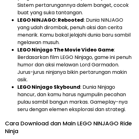
Sistem pertarungannya dalem banget, cocok
buat yang suka tantangan.
LEGO NINJAGO: Rebooted
: Dunia NINJAGO
yang udah dirombak, penuh aksi dan cerita
menarik. Kamu bakal jelajahi dunia baru sambil
ngelawan musuh.
LEGO Ninjago The Movie Video Game
:
Berdasarkan film LEGO Ninjago, game ini penuh
humor dan aksi melawan Lord Garmadon.
Jurus-jurus ninjanya bikin pertarungan makin
asik.
LEGO Ninjago Skybound
: Dunia Ninjago
hancur, dan kamu harus ngumpulin pecahan
pulau sambil bangun markas. Gameplay-nya
seru dengan elemen eksplorasi dan strategi.
Cara Download dan Main LEGO NINJAGO Ride
Ninja