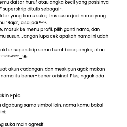
mu daftar huruf atau angka kecil yang posisinya
 superskrip ditulis sebagai ᴬ.
rakter yang kamu suka, trus susun jadi nama yang
“Raja”, bisa jadi ᴿᴬᴶᴬ.
, masuk ke menu profil, pilih ganti nama, dan
mu susun. Jangan lupa cek apakah nama ini udah
akter superskrip sama huruf biasa, angka, atau
ᴷᴵᴺᴳˢᴴᴬᴰᴼᵂ_99.
 buat akun cadangan, dan meskipun agak makan
nama itu bener-bener orisinal. Plus, nggak ada
kin Epic
au digabung sama simbol lain, nama kamu bakal
ni:
ng suka main agresif.