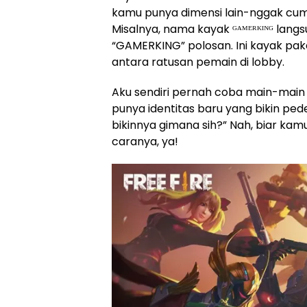
kamu punya dimensi lain-nggak cuma
Misalnya, nama kayak ᴳᴬᴹᴱᴿᴷᴵᴺᴳ lang
“GAMERKING” polosan. Ini kayak pake 
antara ratusan pemain di lobby.
Aku sendiri pernah coba main-main s
punya identitas baru yang bikin ped
bikinnya gimana sih?” Nah, biar kamu j
caranya, ya!