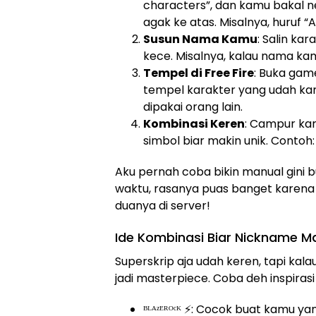
characters”, dan kamu bakal ne
agak ke atas. Misalnya, huruf “A”
Susun Nama Kamu
: Salin ka
kece. Misalnya, kalau nama kamu 
Tempel di Free Fire
: Buka game
tempel karakter yang udah ka
dipakai orang lain.
Kombinasi Keren
: Campur kar
simbol biar makin unik. Contoh: 
Aku pernah coba bikin manual gini
waktu, rasanya puas banget karena 
duanya di server!
Ide Kombinasi Biar Nickname Ma
Superskrip aja udah keren, tapi kal
jadi masterpiece. Coba deh inspirasi i
ᴮᴸᴬᶻᴱᴿᴼᶜᴷ ⚡: Cocok buat kamu ya