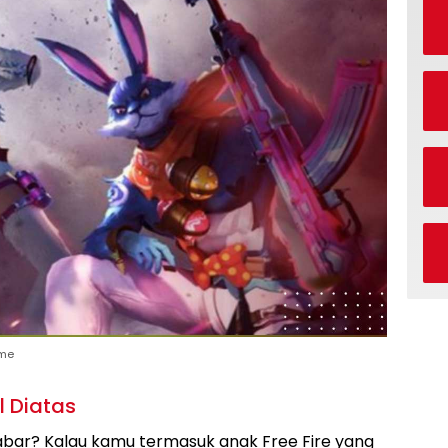
ame
l Diatas
kabar? Kalau kamu termasuk anak Free Fire yang