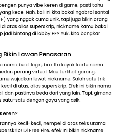
engen punya vibe keren di game, pasti tahu
g kece. Nah, kali ini kita bakal ngobrol santai
FF) yang nggak cuma unik, tapi juga bikin orang
cil di atas alias superskrip, nickname kamu bakal
 jadi bintang di lobby FF? Yuk, kita bongkar
ng Bikin Lawan Penasaran
a nama buat login, bro. Itu kayak kartu nama
medan perang virtual. Mau terlihat garang,
kamu wujudkan lewat nickname. Salah satu trik
ecil di atas, alias superskrip. Efek ini bikin nama
, dan pastinya beda dari yang lain. Tapi, gimana
as satu-satu dengan gaya yang asik.
 Keren?
annya kecil-kecil, nempel di atas teks utama
uperskrip! Di Free Fire, efek ini bikin nickname