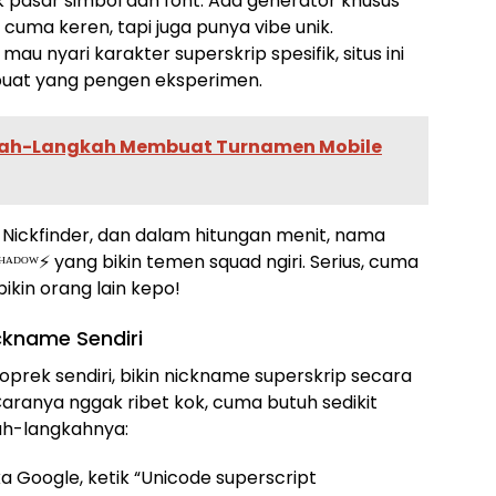
ak pasar simbol dan font. Ada generator khusus
cuma keren, tapi juga punya vibe unik.
mau nyari karakter superskrip spesifik, situs ini
 buat yang pengen eksperimen.
ah-Langkah Membuat Turnamen Mobile
 Nickfinder, dan dalam hitungan menit, nama
ᴴᴬᴰᴼᵂ⚡ yang bikin temen squad ngiri. Serius, cuma
ikin orang lain kepo!
ckname Sendiri
prek sendiri, bikin nickname superskrip secara
Caranya nggak ribet kok, cuma butuh sedikit
kah-langkahnya:
ka Google, ketik “Unicode superscript