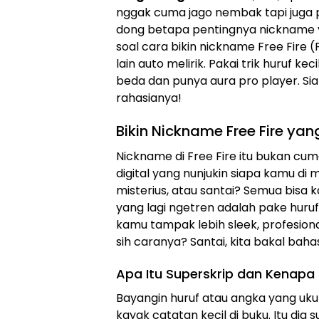
nggak cuma jago nembak tapi juga p
dong betapa pentingnya nickname yan
soal cara bikin nickname Free Fire (
lain auto melirik. Pakai trik huruf ke
beda dan punya aura pro player. Siap
rahasianya!
Bikin Nickname Free Fire ya
Nickname di Free Fire itu bukan cum
digital yang nunjukin siapa kamu di 
misterius, atau santai? Semua bisa 
yang lagi ngetren adalah pake huruf k
kamu tampak lebih sleek, profesional
sih caranya? Santai, kita bakal bah
Apa Itu Superskrip dan Kenapa
Bayangin huruf atau angka yang ukur
kayak catatan kecil di buku. Itu dia s