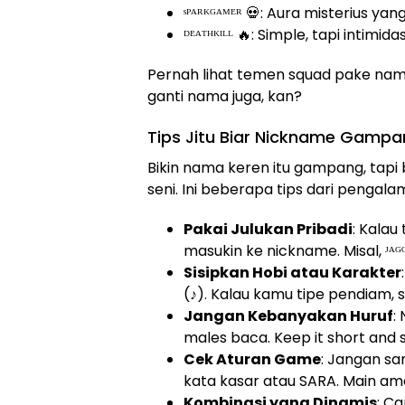
ˢᴾᴬᴿᴷᴳᴬᴹᴱᴿ 💀: Aura misterius yang
ᴰᴱᴬᵀᴴᴷᴵᴸᴸ 🔥: Simple, tapi intimid
Pernah lihat temen squad pake nama
ganti nama juga, kan?
Tips Jitu Biar Nickname Gampa
Bikin nama keren itu gampang, tapi 
seni. Ini beberapa tips dari pengala
Pakai Julukan Pribadi
: Kala
masukin ke nickname. Misal, ᴶᴬᴳᴼ
Sisipkan Hobi atau Karakter
(♪). Kalau kamu tipe pendiam, s
Jangan Kebanyakan Huruf
:
males baca. Keep it short and 
Cek Aturan Game
: Jangan s
kata kasar atau SARA. Main ama
Kombinasi yang Dinamis
: C