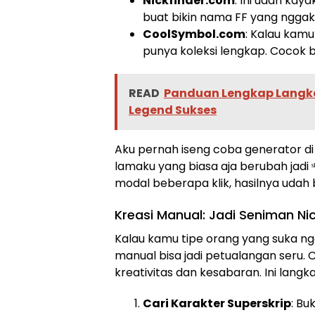
Nickfinder.com
: Ini udah kay
buat bikin nama FF yang nggak 
CoolSymbol.com
: Kalau kamu 
punya koleksi lengkap. Cocok
READ
Panduan Lengkap Langk
Legend Sukses
Aku pernah iseng coba generator di
lamaku yang biasa aja berubah jadi ˢ
modal beberapa klik, hasilnya udah b
Kreasi Manual: Jadi Seniman Ni
Kalau kamu tipe orang yang suka ngo
manual bisa jadi petualangan seru. 
kreativitas dan kesabaran. Ini lang
Cari Karakter Superskrip
: Bu