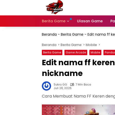
Langsung
ke
konten
Berita Game
Ulasan Game
Pa
Beranda
-
Berita Game
-
Edit nama ff k
Beranda
Berita Game
Mobile
Berita Game
Game Arcade
Mobile
Pandua
Edit nama ff keren
nickname
Sukro GG
7 Min Baca
Juli 28, 2025
Cara Membuat Nama FF Keren dengan