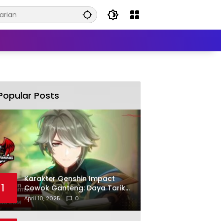
Popular Posts
Karakter Genshin Impact
1
Cowok Ganteng: Daya Tarik
Utama
April 10, 2025
0