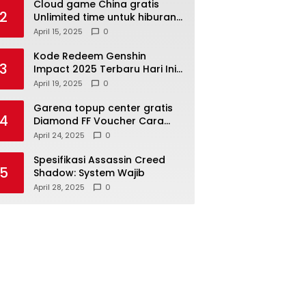
Cloud game China gratis
2
Unlimited time untuk hiburan
nonstop
April 15, 2025
0
Kode Redeem Genshin
3
Impact 2025 Terbaru Hari Ini
Klaim Primogem!
April 19, 2025
0
Garena topup center gratis
4
Diamond FF Voucher Cara
Dapat Event Terbaru
April 24, 2025
0
Spesifikasi Assassin Creed
5
Shadow: System Wajib
April 28, 2025
0