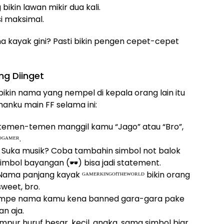
 bikin lawan mikir dua kali.
asi maksimal.
 kayak gini? Pasti bikin pengen cepet-cepet
ng Diinget
bikin nama yang nempel di kepala orang lain itu
manku main FF selama ini:
u temen-temen manggil kamu “Jago” atau “Bro”,
ᴳᴬᴹᴱᴿ.
: Suka musik? Coba tambahin simbol not balok
imbol bayangan (🕶️) bisa jadi statement.
 Nama panjang kayak ᴳᴬᴹᴱᴿᴷᴵᴺᴳᴼᶠᵀᴴᴱᵂᴼᴿᴸᴰ bikin orang
sweet, bro.
ampe nama kamu kena banned gara-gara pake
n aja.
ampur huruf besar, kecil, angka, sama simbol biar