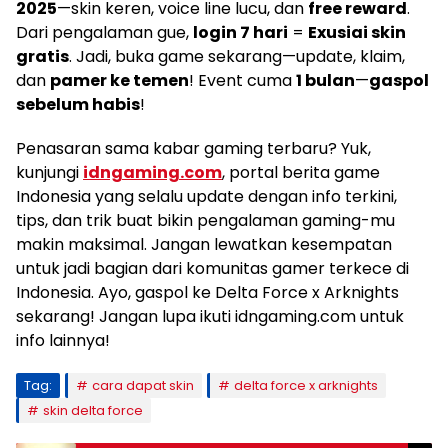
2025
—skin keren, voice line lucu, dan
free reward
.
Dari pengalaman gue,
login 7 hari
=
Exusiai skin
gratis
. Jadi, buka game sekarang—update, klaim,
dan
pamer ke temen
! Event cuma
1 bulan
—
gaspol
sebelum habis
!
Penasaran sama kabar gaming terbaru? Yuk,
kunjungi
idngaming.com
, portal berita game
Indonesia yang selalu update dengan info terkini,
tips, dan trik buat bikin pengalaman gaming-mu
makin maksimal. Jangan lewatkan kesempatan
untuk jadi bagian dari komunitas gamer terkece di
Indonesia. Ayo, gaspol ke Delta Force x Arknights
sekarang! Jangan lupa ikuti idngaming.com untuk
info lainnya!
Tag:
cara dapat skin
delta force x arknights
skin delta force