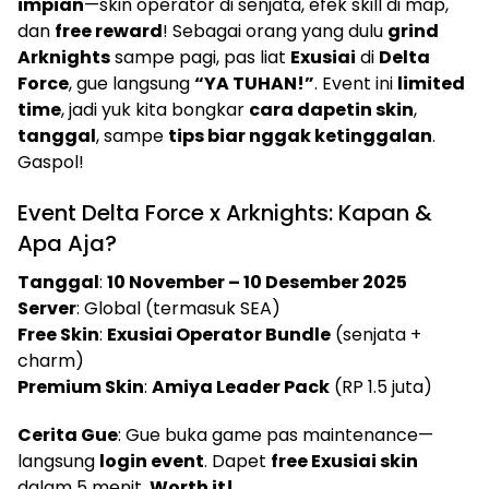
impian
—skin operator di senjata, efek skill di map,
dan
free reward
! Sebagai orang yang dulu
grind
Arknights
sampe pagi, pas liat
Exusiai
di
Delta
Force
, gue langsung
“YA TUHAN!”
. Event ini
limited
time
, jadi yuk kita bongkar
cara dapetin skin
,
tanggal
, sampe
tips biar nggak ketinggalan
.
Gaspol!
Event Delta Force x Arknights: Kapan &
Apa Aja?
Tanggal
:
10 November – 10 Desember 2025
Server
: Global (termasuk SEA)
Free Skin
:
Exusiai Operator Bundle
(senjata +
charm)
Premium Skin
:
Amiya Leader Pack
(RP 1.5 juta)
Cerita Gue
: Gue buka game pas maintenance—
langsung
login event
. Dapet
free Exusiai skin
dalam 5 menit.
Worth it!