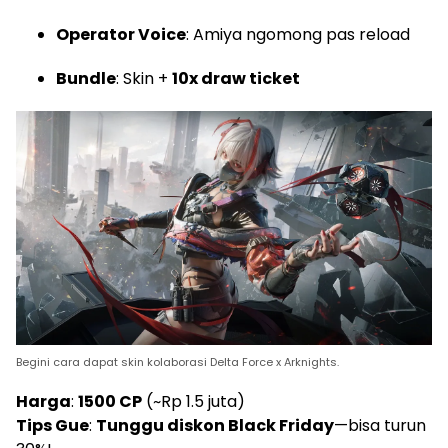
Operator Voice
: Amiya ngomong pas reload
Bundle
: Skin +
10x draw ticket
Begini cara dapat skin kolaborasi Delta Force x Arknights.
Harga
:
1500 CP
(~Rp 1.5 juta)
Tips Gue
:
Tunggu diskon Black Friday
—bisa turun