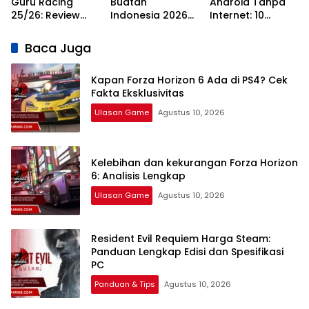
Guru Racing
Buatan
Android Tanpa
25/26: Review
Indonesia 2026
Internet: 10
Fitur Terbaru,
Inovasi
Rekomendasi
Gameplay
Developer Lokal
Teratas Tahun
Baca Juga
2026
Kapan Forza Horizon 6 Ada di PS4? Cek
Fakta Eksklusivitas
Ulasan Game
Agustus 10, 2026
Kelebihan dan kekurangan Forza Horizon
6: Analisis Lengkap
Ulasan Game
Agustus 10, 2026
Resident Evil Requiem Harga Steam:
Panduan Lengkap Edisi dan Spesifikasi
PC
Panduan & Tips
Agustus 10, 2026