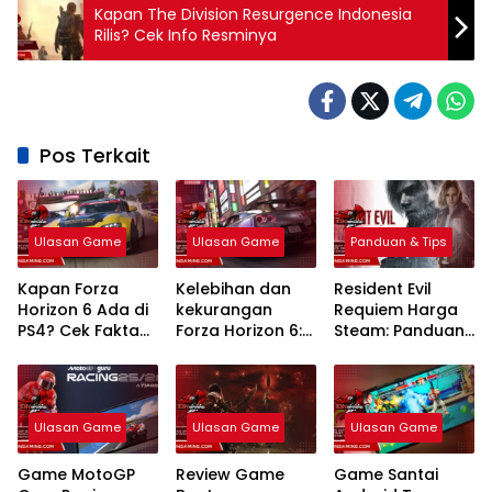
Kapan The Division Resurgence Indonesia
Rilis? Cek Info Resminya
Pos Terkait
Ulasan Game
Ulasan Game
Panduan & Tips
Kapan Forza
Kelebihan dan
Resident Evil
Horizon 6 Ada di
kekurangan
Requiem Harga
PS4? Cek Fakta
Forza Horizon 6:
Steam: Panduan
Eksklusivitas
Analisis Lengkap
Lengkap Edisi
dan Spesifikasi
PC
Ulasan Game
Ulasan Game
Ulasan Game
Game MotoGP
Review Game
Game Santai