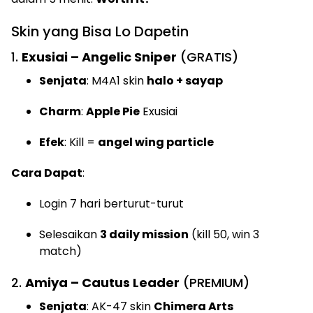
Skin yang Bisa Lo Dapetin
1.
Exusiai – Angelic Sniper
(GRATIS)
Senjata
: M4A1 skin
halo + sayap
Charm
:
Apple Pie
Exusiai
Efek
: Kill =
angel wing particle
Cara Dapat
:
Login 7 hari berturut-turut
Selesaikan
3 daily mission
(kill 50, win 3
match)
2.
Amiya – Cautus Leader
(PREMIUM)
Senjata
: AK-47 skin
Chimera Arts