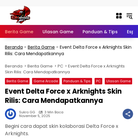
Langsung ke konten
Berita Game
Ulasan Game
Panduan & Tips
Espo
Beranda
-
Berita Game
-
Event Delta Force x Arknights Skin
Rilis: Cara Mendapatkannya
Beranda
Berita Game
PC
Event Delta Force x Arknights
Skin Rilis: Cara Mendapatkannya
Berita Game
Game Arcade
Panduan & Tips
PC
Ulasan Game
Event Delta Force x Arknights Skin
Rilis: Cara Mendapatkannya
Sukro GG
3 Min Baca
November 5, 2025
Begini cara dapat skin kolaborasi Delta Force x
Arknights.