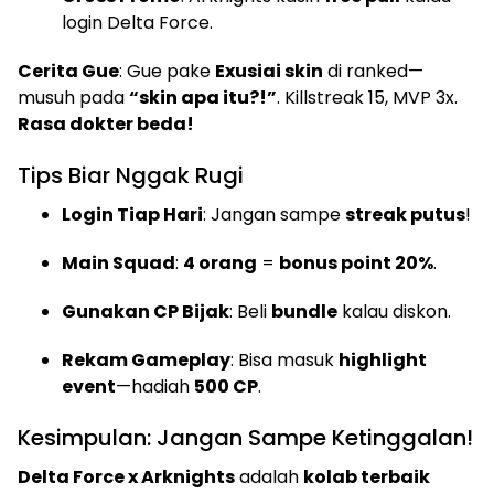
login Delta Force.
Cerita Gue
: Gue pake
Exusiai skin
di ranked—
musuh pada
“skin apa itu?!”
. Killstreak 15, MVP 3x.
Rasa dokter beda!
Tips Biar Nggak Rugi
Login Tiap Hari
: Jangan sampe
streak putus
!
Main Squad
:
4 orang
=
bonus point 20%
.
Gunakan CP Bijak
: Beli
bundle
kalau diskon.
Rekam Gameplay
: Bisa masuk
highlight
event
—hadiah
500 CP
.
Kesimpulan: Jangan Sampe Ketinggalan!
Delta Force x Arknights
adalah
kolab terbaik