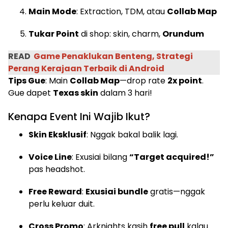
Main Mode
: Extraction, TDM, atau
Collab Map
Tukar Point
di shop: skin, charm,
Orundum
READ
Game Penaklukan Benteng, Strategi
Perang Kerajaan Terbaik di Android
Tips Gue
: Main
Collab Map
—drop rate
2x point
.
Gue dapet
Texas skin
dalam 3 hari!
Kenapa Event Ini Wajib Ikut?
Skin Eksklusif
: Nggak bakal balik lagi.
Voice Line
: Exusiai bilang
“Target acquired!”
pas headshot.
Free Reward
:
Exusiai bundle
gratis—nggak
perlu keluar duit.
Cross Promo
: Arknights kasih
free pull
kalau