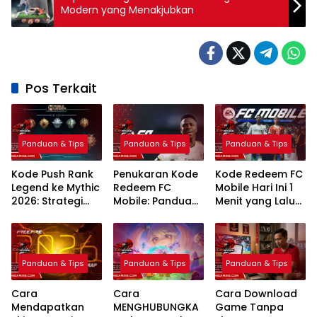
Modern yang Menakjubkan
Pos Terkait
Panduan & Tips
Panduan & Tips
Panduan & Tips
Kode Push Rank
Penukaran Kode
Kode Redeem FC
Legend ke Mythic
Redeem FC
Mobile Hari Ini 1
2026: Strategi
Mobile: Panduan
Menit yang Lalu
Meta dan
Lengkap Terbaru
2026 Klaim
Rahasia
2026
Hadiah Gratis
Winstreak
Terbaru
Panduan & Tips
Panduan & Tips
Panduan & Tips
Cara
Cara
Cara Download
Mendapatkan
MENGHUBUNGKA
Game Tanpa