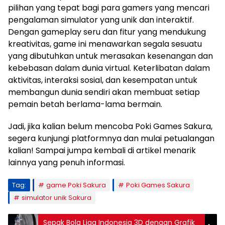
pilihan yang tepat bagi para gamers yang mencari
pengalaman simulator yang unik dan interaktif.
Dengan gameplay seru dan fitur yang mendukung
kreativitas, game ini menawarkan segala sesuatu
yang dibutuhkan untuk merasakan kesenangan dan
kebebasan dalam dunia virtual. Keterlibatan dalam
aktivitas, interaksi sosial, dan kesempatan untuk
membangun dunia sendiri akan membuat setiap
pemain betah berlama-lama bermain.
Jadi, jika kalian belum mencoba Poki Games Sakura,
segera kunjungi platformnya dan mulai petualangan
kalian! Sampai jumpa kembali di artikel menarik
lainnya yang penuh informasi.
Tag:
game Poki Sakura
Poki Games Sakura
simulator unik Sakura
Sepak Bola Liga Indonesia 3D dengan Grafik