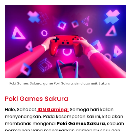
Poki Games Sakura, game Poki Sakura, simulator unik Sakura
Poki Games Sakura
Halo, Sahabat
IDN Gaming
!
Semoga hari kalian
menyenangkan. Pada kesempatan kali ini, kita akan
membahas mengenai
Poki Games Sakura
, sebuah
permainan yang menawarkan gameplay seru dan