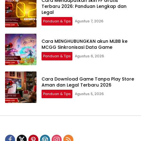
Cara Mendapatkan Skin FF Gratis
Terbaru 2026: Panduan Lengkap dan
Legal
Panduan & Tips
Agustus 7, 2026
Cara MENGHUBUNGKAN akun MLBB ke
MCGG Sinkronisasi Data Game
Panduan & Tips
Agustus 6, 2026
Cara Download Game Tanpa Play Store
Aman dan Legal Terbaru 2026
Panduan & Tips
Agustus 5, 2026