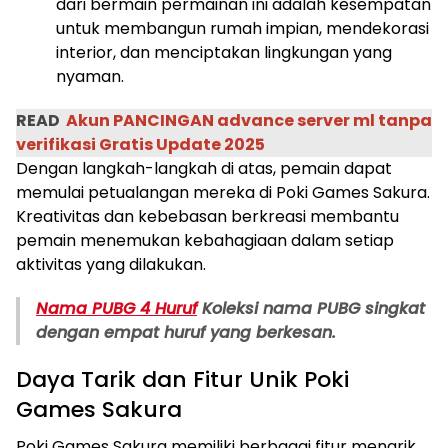
dari bermain permainan ini adalah kesempatan
untuk membangun rumah impian, mendekorasi
interior, dan menciptakan lingkungan yang
nyaman.
READ
Akun PANCINGAN advance server ml tanpa
verifikasi Gratis Update 2025
Dengan langkah-langkah di atas, pemain dapat
memulai petualangan mereka di Poki Games Sakura.
Kreativitas dan kebebasan berkreasi membantu
pemain menemukan kebahagiaan dalam setiap
aktivitas yang dilakukan.
Nama PUBG 4 Huruf
Koleksi nama PUBG singkat
dengan empat huruf yang berkesan.
Daya Tarik dan Fitur Unik Poki
Games Sakura
Poki Games Sakura memiliki berbagai fitur menarik