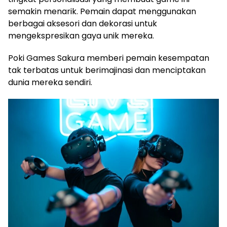
semakin menarik. Pemain dapat menggunakan
berbagai aksesori dan dekorasi untuk
mengekspresikan gaya unik mereka.
Poki Games Sakura memberi pemain kesempatan
tak terbatas untuk berimajinasi dan menciptakan
dunia mereka sendiri.