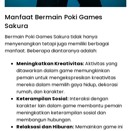
Manfaat Bermain Poki Games
Sakura
Bermain Poki Games Sakura tidak hanya
menyenangkan tetapi juga memiliki berbagai
manfaat. Beberapa diantaranya adalah:
Meningkatkan Kreativitas:
Aktivitas yang
ditawarkan dalam game memungkinkan
pemain untuk mengekspresikan kreativitas
mereka dalam memilih gaya hidup, dekorasi
rumah, dan karakter.
Keterampilan Sosial:
Interaksi dengan
karakter lain dalam game membantu pemain
meningkatkan keterampilan sosial dan
membangun hubungan.
Relaksasi dan Hiburan:
Memainkan game ini