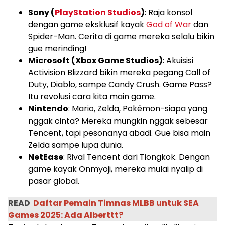
Sony (
PlayStation Studios
)
: Raja konsol
dengan game eksklusif kayak
God of War
dan
Spider-Man. Cerita di game mereka selalu bikin
gue merinding!
Microsoft (Xbox Game Studios)
: Akuisisi
Activision Blizzard bikin mereka pegang Call of
Duty, Diablo, sampe Candy Crush. Game Pass?
Itu revolusi cara kita main game.
Nintendo
: Mario, Zelda, Pokémon-siapa yang
nggak cinta? Mereka mungkin nggak sebesar
Tencent, tapi pesonanya abadi. Gue bisa main
Zelda sampe lupa dunia.
NetEase
: Rival Tencent dari Tiongkok. Dengan
game kayak Onmyoji, mereka mulai nyalip di
pasar global.
READ
Daftar Pemain Timnas MLBB untuk SEA
Games 2025: Ada Alberttt?