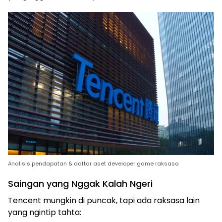
Analisis pendapatan & daftar aset developer game raksasa
Saingan yang Nggak Kalah Ngeri
Tencent mungkin di puncak, tapi ada raksasa lain
yang ngintip tahta: