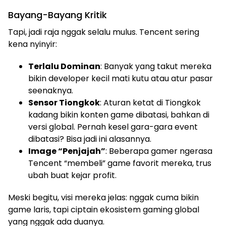
Bayang-Bayang Kritik
Tapi, jadi raja nggak selalu mulus. Tencent sering
kena nyinyir:
Terlalu Dominan
: Banyak yang takut mereka
bikin developer kecil mati kutu atau atur pasar
seenaknya.
Sensor Tiongkok
: Aturan ketat di Tiongkok
kadang bikin konten game dibatasi, bahkan di
versi global. Pernah kesel gara-gara event
dibatasi? Bisa jadi ini alasannya.
Image “Penjajah”
: Beberapa gamer ngerasa
Tencent “membeli” game favorit mereka, trus
ubah buat kejar profit.
Meski begitu, visi mereka jelas: nggak cuma bikin
game laris, tapi ciptain ekosistem gaming global
yang nggak ada duanya.