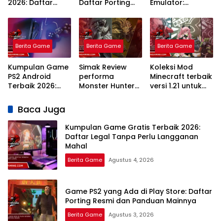
2026: Daftar
Daftar Porting
Emulator:
Legal Tanpa
Resmi dan
Panduan Porting
Perlu Langganan
Panduan
Resmi dan
Mahal
Mainnya
Layanan Cloud
Gaming Terbaik
Berita Game
Berita Game
Berita Game
Kumpulan Game
Simak Review
Koleksi Mod
PS2 Android
performa
Minecraft terbaik
Terbaik 2026:
Monster Hunter
versi 1.21 untuk
Rekomendasi
Wilds di PC
survival Paling
Emulator dan
kentang: Lancar
Keren
Baca Juga
Judul Legendaris
Jaya
Tanpa Lag
Kumpulan Game Gratis Terbaik 2026:
Daftar Legal Tanpa Perlu Langganan
Mahal
Berita Game
Agustus 4, 2026
Game PS2 yang Ada di Play Store: Daftar
Porting Resmi dan Panduan Mainnya
Berita Game
Agustus 3, 2026