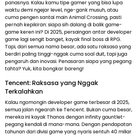
panasnya. Kalau kamu tipe gamer yang bisa lupa
waktu demi ngejar level, nge-gank musuh, atau
cuma pengen santai main Animal Crossing, pasti
pernah kepikiran: siapa sih dalang di balik game-
game keren ini? Di 2025, persaingan antar developer
game lagi sengit banget, kayak final boss di RPG.
Tapi, dari semua nama besar, ada satu raksasa yang
berdiri paling tinggi-nggak cuma soal duit, tapi juga
pengaruh dan inovasi. Penasaran siapa yang pegang
tahta? Yuk, kita bongkar bareng!
Tencent: Raksasa yang Nggak
Terkalahkan
Kalau ngomongin developer game terbesar di 2025,
semua jalan ngearah ke Tencent. Bukan cuma besar,
mereka ini kayak Thanos dengan infinity gauntlet-
pegang kendali di mana-mana. Dengan pendapatan
tahunan dari divisi game yang nyaris sentuh 40 miliar