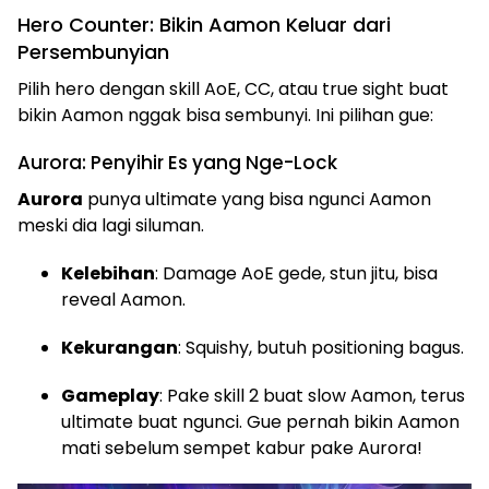
Hero Counter: Bikin Aamon Keluar dari
Persembunyian
Pilih hero dengan skill AoE, CC, atau true sight buat
bikin Aamon nggak bisa sembunyi. Ini pilihan gue:
Aurora: Penyihir Es yang Nge-Lock
Aurora
punya ultimate yang bisa ngunci Aamon
meski dia lagi siluman.
Kelebihan
: Damage AoE gede, stun jitu, bisa
reveal Aamon.
Kekurangan
: Squishy, butuh positioning bagus.
Gameplay
: Pake skill 2 buat slow Aamon, terus
ultimate buat ngunci. Gue pernah bikin Aamon
mati sebelum sempet kabur pake Aurora!