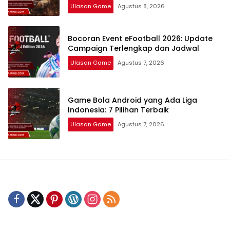
Ulasan Game
Agustus 8, 2026
Bocoran Event eFootball 2026: Update
Campaign Terlengkap dan Jadwal
Ulasan Game
Agustus 7, 2026
Game Bola Android yang Ada Liga
Indonesia: 7 Pilihan Terbaik
Ulasan Game
Agustus 7, 2026