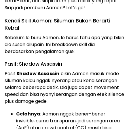
ketar-ketir, dan siapin item plus taktik yang tepat.
Siap jadi pemburu Aamon? Let’s go!
Kenali Skill Aamon: Siluman Bukan Berarti
Kebal
Sebelum lo buru Aamon, lo harus tahu apa yang bikin
dia susah dilupain. Ini breakdown skill dia
berdasarkan pengalaman gue:
Pasif: Shadow Assassin
Pasif
Shadow Assassin
bikin Aamon masuk mode
siluman kalau nggak nyerang atau kena serangan
selama beberapa detik. Dia juga dapet movement
speed dan bisa nyanyi serangan dengan efek silence
plus damage gede.
Celahnya
: Aamon nggak bener-bener
invisible, cuma transparan, jadi serangan area
(AoE) atau crowd control (CC) masih bisa