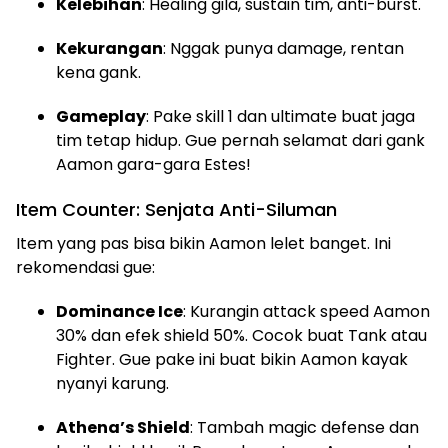
Kelebihan
: Healing gila, sustain tim, anti-burst.
Kekurangan
: Nggak punya damage, rentan
kena gank.
Gameplay
: Pake skill 1 dan ultimate buat jaga
tim tetap hidup. Gue pernah selamat dari gank
Aamon gara-gara Estes!
Item Counter: Senjata Anti-Siluman
Item yang pas bisa bikin Aamon lelet banget. Ini
rekomendasi gue:
Dominance Ice
: Kurangin attack speed Aamon
30% dan efek shield 50%. Cocok buat Tank atau
Fighter. Gue pake ini buat bikin Aamon kayak
nyanyi karung.
Athena’s Shield
: Tambah magic defense dan