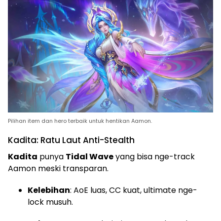
Pilihan item dan hero terbaik untuk hentikan Aamon.
Kadita: Ratu Laut Anti-Stealth
Kadita
punya
Tidal Wave
yang bisa nge-track
Aamon meski transparan.
Kelebihan
: AoE luas, CC kuat, ultimate nge-
lock musuh.