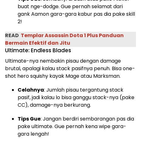
buat nge-dodge. Gue pernah selamat dari
gank Aamon gara-gara kabur pas dia pake skill
2!
READ
Templar Assassin Dota 1 Plus Panduan
Bermain Efektif dan Jitu
Ultimate: Endless Blades
Ultimate-nya nembakin pisau dengan damage
brutal, apalagi kalau stack pasifnya penuh. Bisa one-
shot hero squishy kayak Mage atau Marksman.
Celahnya
: Jumlah pisau tergantung stack
pasif, jadi kalau lo bisa ganggu stack-nya (pake
CC), damage-nya berkurang.
Tips Gue
: Jangan berdiri sembarangan pas dia
pake ultimate. Gue pernah kena wipe gara-
gara lengah!