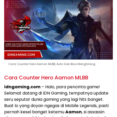
Cara Counter Hero Aamon MLBB, Auto Gak Bisa Menghilang
Cara Counter Hero Aamon MLBB
idngaming.com
– Halo, para pencinta game!
Selamat datang di IDN Gaming, tempatnya update
seru seputar dunia gaming yang lagi hits banget.
Buat lo yang doyan ngegas di Mobile Legends, pasti
pernah kesel banget ketemu
Aamon
, si assassin