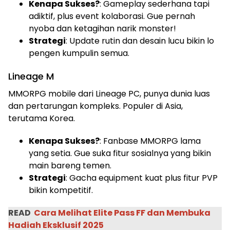
Kenapa Sukses?
: Gameplay sederhana tapi
adiktif, plus event kolaborasi. Gue pernah
nyoba dan ketagihan narik monster!
Strategi
: Update rutin dan desain lucu bikin lo
pengen kumpulin semua.
Lineage M
MMORPG mobile dari Lineage PC, punya dunia luas
dan pertarungan kompleks. Populer di Asia,
terutama Korea.
Kenapa Sukses?
: Fanbase MMORPG lama
yang setia. Gue suka fitur sosialnya yang bikin
main bareng temen.
Strategi
: Gacha equipment kuat plus fitur PVP
bikin kompetitif.
READ
Cara Melihat Elite Pass FF dan Membuka
Hadiah Eksklusif 2025