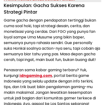
Kesimpulan: Gacha Sukses Karena
Strategi Pintar
Game gacha dengan pendapatan tertinggi bukan
cuma soal hoki, tapi strategi desain, cerita, dan
monetisasi yang cerdas. Dari FGO yang punya fan
loyal sampe Uma Musume yang bikin baper,
semuanya punya rahasia sendiri. Gue personally
suka Honkai soalnya action-nya seru, tapi cobain aja
semuanya biar tahu yang pas. Masa depan gacha
cerah, tapi ingat, main buat fun, bukan buang duit!
Penasaran sama kabar gaming terbaru? Yuk,
kunjungi
idngaming.com
, portal berita game
Indonesia yang selalu update dengan info terkini,
tips, dan trik buat bikin pengalaman gaming-mu
makin maksimal. Jangan lewatkan kesempatan
untuk jadi bagian dari komunitas gamer terkece di
Indonesia. Ayo, gaspol ke Los Santos sekarang!