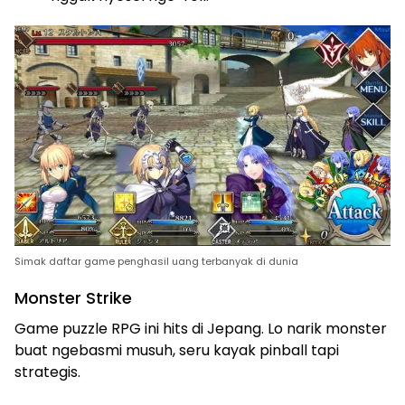
Simak daftar game penghasil uang terbanyak di dunia
Monster Strike
Game puzzle RPG ini hits di Jepang. Lo narik monster
buat ngebasmi musuh, seru kayak pinball tapi
strategis.