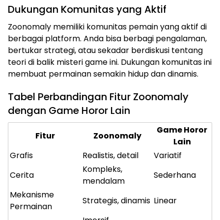
Dukungan Komunitas yang Aktif
Zoonomaly memiliki komunitas pemain yang aktif di
berbagai platform. Anda bisa berbagi pengalaman,
bertukar strategi, atau sekadar berdiskusi tentang
teori di balik misteri game ini. Dukungan komunitas ini
membuat permainan semakin hidup dan dinamis.
Tabel Perbandingan Fitur Zoonomaly
dengan Game Horor Lain
Game Horor
Fitur
Zoonomaly
Lain
Grafis
Realistis, detail
Variatif
Kompleks,
Cerita
Sederhana
mendalam
Mekanisme
Strategis, dinamis
Linear
Permainan