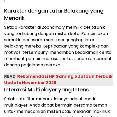
Karakter dengan Latar Belakang yang
Menarik
Setiap karakter di Zoonomaly memiliki cerita unik
yang terhubung dengan misteri kota. Pemain akan
semakin penasaran saat mengungkap latar
belakang mereka. Kepribadian yang kompleks dan
motivasi tersembunyi menambah kedalaman cerita,
membuat pemain merasa terikat secara emosional
dengan perjalanan mereka.
READ
Rekomendasi HP Gaming 5 Jutaan Terbaik
Update November 2025
Interaksi Multiplayer yang Intens
Salah satu fitur menarik lainnya adalah mode
multiplayer. Anda dapat bermain bersama teman
untuk memecahkan misteri atau melawan makhluk