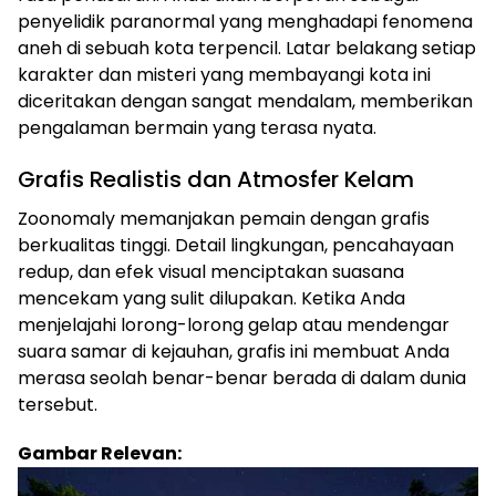
penyelidik paranormal yang menghadapi fenomena
aneh di sebuah kota terpencil. Latar belakang setiap
karakter dan misteri yang membayangi kota ini
diceritakan dengan sangat mendalam, memberikan
pengalaman bermain yang terasa nyata.
Grafis Realistis dan Atmosfer Kelam
Zoonomaly memanjakan pemain dengan grafis
berkualitas tinggi. Detail lingkungan, pencahayaan
redup, dan efek visual menciptakan suasana
mencekam yang sulit dilupakan. Ketika Anda
menjelajahi lorong-lorong gelap atau mendengar
suara samar di kejauhan, grafis ini membuat Anda
merasa seolah benar-benar berada di dalam dunia
tersebut.
Gambar Relevan: