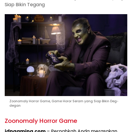
Siap Bikin Tegang
Zoonomaly Horror Game, Game Horor Seram yang Siap Bikin Deg-
degan
Zoonomaly Horror Game
idngaming.com
– Pernahkah Anda merasakan