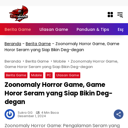
Langsung ke konten
Berita Game
Ulasan Game
Panduan & Tips
Espo
Beranda
-
Berita Game
-
Zoonomaly Horror Game, Game
Horor Seram yang Siap Bikin Deg-degan
Beranda
Berita Game
Mobile
Zoonomaly Horror Game,
Game Horor Seram yang Siap Bikin Deg-degan
Berita Game
Mobile
PC
Ulasan Game
Zoonomaly Horror Game, Game
Horor Seram yang Siap Bikin Deg-
degan
Sukro GG
4 Min Baca
Desember 1, 2024
Zoonomaly Horror Game: Pengalaman Seram yang