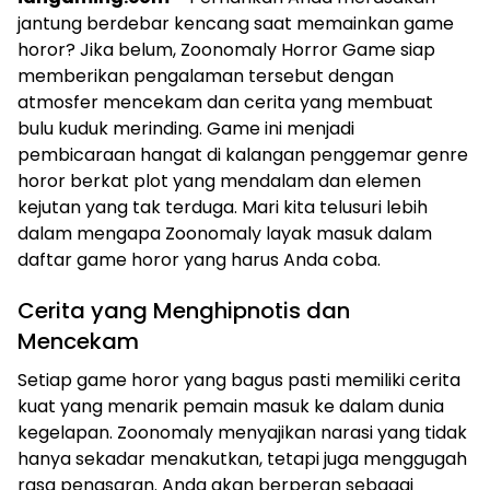
jantung berdebar kencang saat memainkan game
horor? Jika belum, Zoonomaly Horror Game siap
memberikan pengalaman tersebut dengan
atmosfer mencekam dan cerita yang membuat
bulu kuduk merinding. Game ini menjadi
pembicaraan hangat di kalangan penggemar genre
horor berkat plot yang mendalam dan elemen
kejutan yang tak terduga. Mari kita telusuri lebih
dalam mengapa Zoonomaly layak masuk dalam
daftar game horor yang harus Anda coba.
Cerita yang Menghipnotis dan
Mencekam
Setiap game horor yang bagus pasti memiliki cerita
kuat yang menarik pemain masuk ke dalam dunia
kegelapan. Zoonomaly menyajikan narasi yang tidak
hanya sekadar menakutkan, tetapi juga menggugah
rasa penasaran. Anda akan berperan sebagai