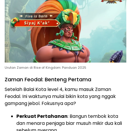
Urutan Zaman di Rise of Kingdom: Panduan 2025
Zaman Feodal: Benteng Pertama
Setelah Balai Kota level 4, kamu masuk Zaman
Feodal. Ini waktunya mulai bikin kota yang nggak
gampang jebol. Fokusnya apa?
Perkuat Pertahanan
: Bangun tembok kota
dan menara penjaga biar musuh mikir dua kali
sebelum nyerang.