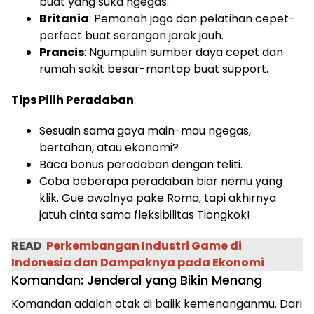
buat yang suka ngegas.
Britania
: Pemanah jago dan pelatihan cepet-
perfect buat serangan jarak jauh.
Prancis
: Ngumpulin sumber daya cepet dan
rumah sakit besar-mantap buat support.
Tips Pilih Peradaban
:
Sesuain sama gaya main-mau ngegas,
bertahan, atau ekonomi?
Baca bonus peradaban dengan teliti.
Coba beberapa peradaban biar nemu yang
klik. Gue awalnya pake Roma, tapi akhirnya
jatuh cinta sama fleksibilitas Tiongkok!
READ
Perkembangan Industri Game di
Indonesia dan Dampaknya pada Ekonomi
Komandan: Jenderal yang Bikin Menang
Komandan adalah otak di balik kemenanganmu. Dari