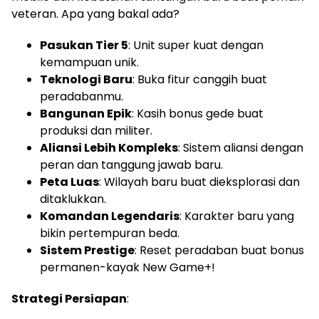
veteran. Apa yang bakal ada?
Pasukan Tier 5
: Unit super kuat dengan
kemampuan unik.
Teknologi Baru
: Buka fitur canggih buat
peradabanmu.
Bangunan Epik
: Kasih bonus gede buat
produksi dan militer.
Aliansi Lebih Kompleks
: Sistem aliansi dengan
peran dan tanggung jawab baru.
Peta Luas
: Wilayah baru buat dieksplorasi dan
ditaklukkan.
Komandan Legendaris
: Karakter baru yang
bikin pertempuran beda.
Sistem Prestige
: Reset peradaban buat bonus
permanen-kayak New Game+!
Strategi Persiapan
: