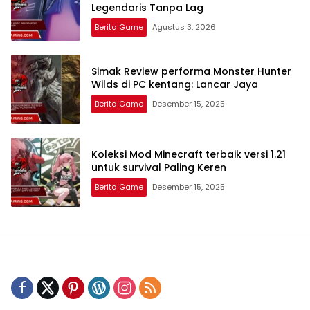
Legendaris Tanpa Lag
Berita Game
Agustus 3, 2026
Simak Review performa Monster Hunter
Wilds di PC kentang: Lancar Jaya
Berita Game
Desember 15, 2025
Koleksi Mod Minecraft terbaik versi 1.21
untuk survival Paling Keren
Berita Game
Desember 15, 2025