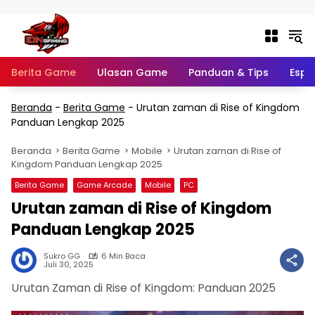
Langsung ke konten
Berita Game
Ulasan Game
Panduan & Tips
Espo
Beranda
-
Berita Game
-
Urutan zaman di Rise of Kingdom
Panduan Lengkap 2025
Beranda
Berita Game
Mobile
Urutan zaman di Rise of
Kingdom Panduan Lengkap 2025
Berita Game
Game Arcade
Mobile
PC
Urutan zaman di Rise of Kingdom
Panduan Lengkap 2025
Sukro GG
6 Min Baca
Juli 30, 2025
Urutan Zaman di Rise of Kingdom: Panduan 2025