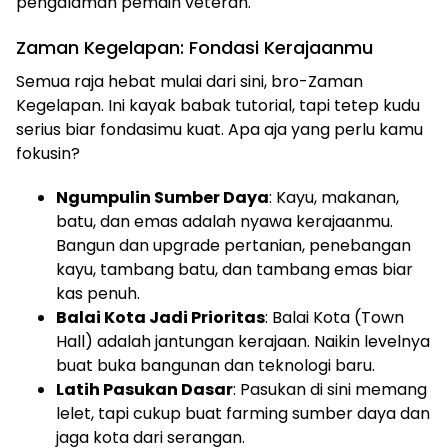
pengalaman pemain veteran.
Zaman Kegelapan: Fondasi Kerajaanmu
Semua raja hebat mulai dari sini, bro-Zaman
Kegelapan. Ini kayak babak tutorial, tapi tetep kudu
serius biar fondasimu kuat. Apa aja yang perlu kamu
fokusin?
Ngumpulin Sumber Daya
: Kayu, makanan,
batu, dan emas adalah nyawa kerajaanmu.
Bangun dan upgrade pertanian, penebangan
kayu, tambang batu, dan tambang emas biar
kas penuh.
Balai Kota Jadi Prioritas
: Balai Kota (Town
Hall) adalah jantungan kerajaan. Naikin levelnya
buat buka bangunan dan teknologi baru.
Latih Pasukan Dasar
: Pasukan di sini memang
lelet, tapi cukup buat farming sumber daya dan
jaga kota dari serangan.