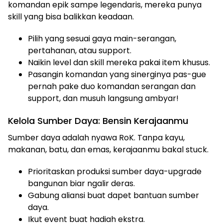
komandan epik sampe legendaris, mereka punya
skill yang bisa balikkan keadaan.
Pilih yang sesuai gaya main-serangan,
pertahanan, atau support.
Naikin level dan skill mereka pakai item khusus.
Pasangin komandan yang sinerginya pas-gue
pernah pake duo komandan serangan dan
support, dan musuh langsung ambyar!
Kelola Sumber Daya: Bensin Kerajaanmu
Sumber daya adalah nyawa RoK. Tanpa kayu,
makanan, batu, dan emas, kerajaanmu bakal stuck.
Prioritaskan produksi sumber daya-upgrade
bangunan biar ngalir deras.
Gabung aliansi buat dapet bantuan sumber
daya.
Ikut event buat hadiah ekstra.