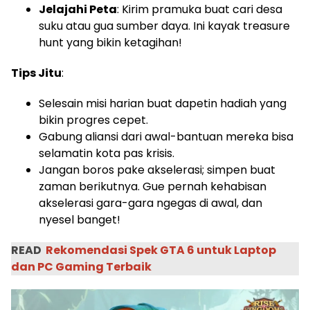
Jelajahi Peta
: Kirim pramuka buat cari desa
suku atau gua sumber daya. Ini kayak treasure
hunt yang bikin ketagihan!
Tips Jitu
:
Selesain misi harian buat dapetin hadiah yang
bikin progres cepet.
Gabung aliansi dari awal-bantuan mereka bisa
selamatin kota pas krisis.
Jangan boros pake akselerasi; simpen buat
zaman berikutnya. Gue pernah kehabisan
akselerasi gara-gara ngegas di awal, dan
nyesel banget!
READ
Rekomendasi Spek GTA 6 untuk Laptop
dan PC Gaming Terbaik