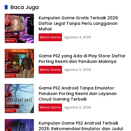
Emulator dan
kentang: Lancar
Keren
Baca Juga
Judul Legendaris
Jaya
Tanpa Lag
Kumpulan Game Gratis Terbaik 2026:
Daftar Legal Tanpa Perlu Langganan
Mahal
Berita Game
Agustus 4, 2026
Game PS2 yang Ada di Play Store: Daftar
Porting Resmi dan Panduan Mainnya
Berita Game
Agustus 3, 2026
Game PS2 Android Tanpa Emulator:
Panduan Porting Resmi dan Layanan
Cloud Gaming Terbaik
Berita Game
Agustus 3, 2026
Kumpulan Game PS2 Android Terbaik
2026: Rekomendasi Emulator dan Judul