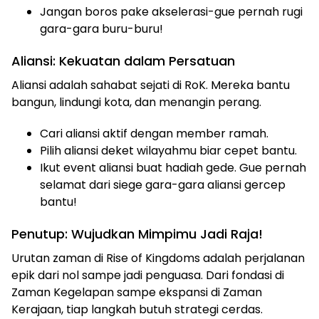
Jangan boros pake akselerasi-gue pernah rugi
gara-gara buru-buru!
Aliansi: Kekuatan dalam Persatuan
Aliansi adalah sahabat sejati di RoK. Mereka bantu
bangun, lindungi kota, dan menangin perang.
Cari aliansi aktif dengan member ramah.
Pilih aliansi deket wilayahmu biar cepet bantu.
Ikut event aliansi buat hadiah gede. Gue pernah
selamat dari siege gara-gara aliansi gercep
bantu!
Penutup: Wujudkan Mimpimu Jadi Raja!
Urutan zaman di Rise of Kingdoms adalah perjalanan
epik dari nol sampe jadi penguasa. Dari fondasi di
Zaman Kegelapan sampe ekspansi di Zaman
Kerajaan, tiap langkah butuh strategi cerdas.