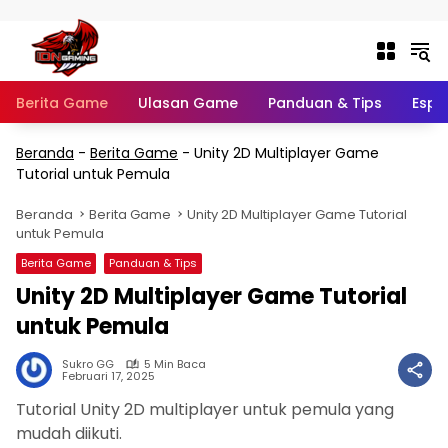
Langsung ke konten
Berita Game
Ulasan Game
Panduan & Tips
Espo
Beranda
-
Berita Game
-
Unity 2D Multiplayer Game
Tutorial untuk Pemula
Beranda
Berita Game
Unity 2D Multiplayer Game Tutorial
untuk Pemula
Berita Game
Panduan & Tips
Unity 2D Multiplayer Game Tutorial
untuk Pemula
Sukro GG
5 Min Baca
Februari 17, 2025
Tutorial Unity 2D multiplayer untuk pemula yang
mudah diikuti.