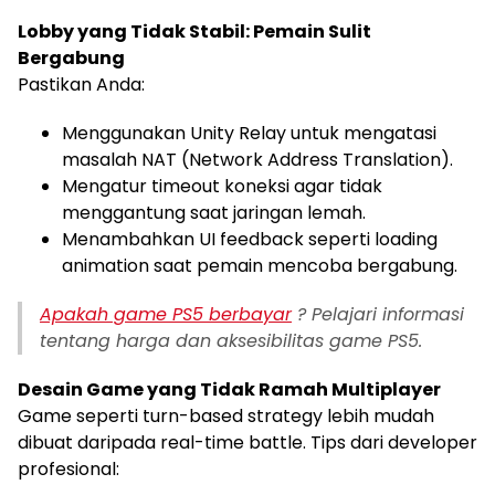
Lobby yang Tidak Stabil: Pemain Sulit
Bergabung
Pastikan Anda:
Menggunakan Unity Relay untuk mengatasi
masalah NAT (Network Address Translation).
Mengatur timeout koneksi agar tidak
menggantung saat jaringan lemah.
Menambahkan UI feedback seperti loading
animation saat pemain mencoba bergabung.
Apakah game PS5 berbayar
? Pelajari informasi
tentang harga dan aksesibilitas game PS5.
Desain Game yang Tidak Ramah Multiplayer
Game seperti turn-based strategy lebih mudah
dibuat daripada real-time battle. Tips dari developer
profesional: