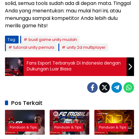
solid, semua tools sudah ada di depan mata. Tinggal
Anda yang menentukan: mau mulai hari ini, atau
menunggu sampai kompetitor Anda lebih dulu
merilis game hits!
Tag:
buat game unity mudah
tutorial unity pemula
unity 2d multiplayer
Fans Esport Terbanyak Di Indonesia dengan
Dukungan Luar Biasa
Pos Terkait
Panduan & Tips
Panduan & Tips
Panduan & Tips