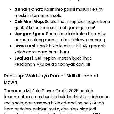
Gunain Chat
: Kasih info posisi musuh ke tim,
meski ini turnamen solo.
Cek Mini Map
: Selalu lihat map biar nggak kena
gank. Aku pernah selamat gara-gara ini!
Jangan Egois
: Bantu lane lain kalau bisa. Aku
pernah nolong roamer dan akhirnya menang.
Stay Cool
: Panik bikin lo miss skill. Aku pernah
kalah gara-gara buru-buru.
Evaluasi
: Cek replay match buat lihat
kesalahan. Aku belajar banyak dari ini!
Penutup: Waktunya Pamer Skill di Land of
Dawn!
Turnamen ML Solo Player Gratis 2025 adalah
kesempatan emas buat lo buktiin diri. Aku udah coba
main solo, dan rasanya bikin adrenaline naik! Asah
hero andalan, pelajari meta, dan siap-siap jadi