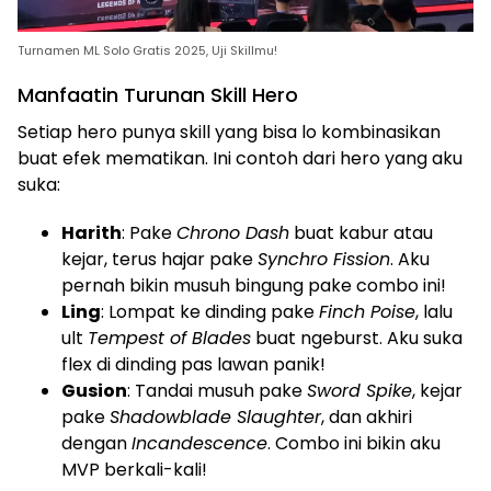
Turnamen ML Solo Gratis 2025, Uji Skillmu!
Manfaatin Turunan Skill Hero
Setiap hero punya skill yang bisa lo kombinasikan
buat efek mematikan. Ini contoh dari hero yang aku
suka:
Harith
: Pake
Chrono Dash
buat kabur atau
kejar, terus hajar pake
Synchro Fission
. Aku
pernah bikin musuh bingung pake combo ini!
Ling
: Lompat ke dinding pake
Finch Poise
, lalu
ult
Tempest of Blades
buat ngeburst. Aku suka
flex di dinding pas lawan panik!
Gusion
: Tandai musuh pake
Sword Spike
, kejar
pake
Shadowblade Slaughter
, dan akhiri
dengan
Incandescence
. Combo ini bikin aku
MVP berkali-kali!