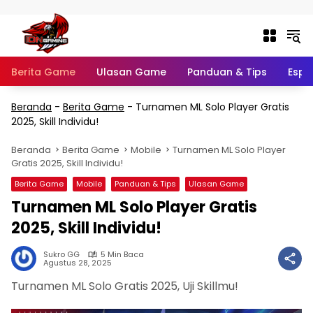
Langsung ke konten
Berita Game
Ulasan Game
Panduan & Tips
Espo
Beranda
-
Berita Game
-
Turnamen ML Solo Player Gratis
2025, Skill Individu!
Beranda
Berita Game
Mobile
Turnamen ML Solo Player
Gratis 2025, Skill Individu!
Berita Game
Mobile
Panduan & Tips
Ulasan Game
Turnamen ML Solo Player Gratis
2025, Skill Individu!
Sukro GG
5 Min Baca
Agustus 28, 2025
Turnamen ML Solo Gratis 2025, Uji Skillmu!