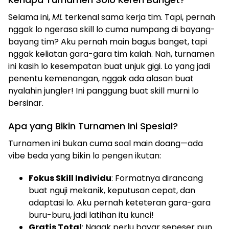
Selama ini,
ML
terkenal sama kerja tim. Tapi, pernah
nggak lo ngerasa skill lo cuma numpang di bayang-
bayang tim? Aku pernah main bagus banget, tapi
nggak keliatan gara-gara tim kalah. Nah, turnamen
ini kasih lo kesempatan buat unjuk gigi. Lo yang jadi
penentu kemenangan, nggak ada alasan buat
nyalahin jungler! Ini panggung buat skill murni lo
bersinar.
Apa yang Bikin Turnamen Ini Spesial?
Turnamen ini bukan cuma soal main doang—ada
vibe beda yang bikin lo pengen ikutan:
Fokus Skill Individu
: Formatnya dirancang
buat nguji mekanik, keputusan cepat, dan
adaptasi lo. Aku pernah keteteran gara-gara
buru-buru, jadi latihan itu kunci!
Gratis Total
: Nggak perlu bayar sepeser pun.