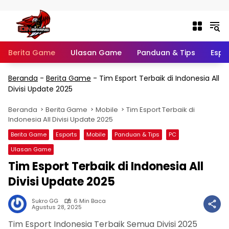
Langsung ke konten
Berita Game
Ulasan Game
Panduan & Tips
Espo
Beranda
-
Berita Game
-
Tim Esport Terbaik di Indonesia All
Divisi Update 2025
Beranda
Berita Game
Mobile
Tim Esport Terbaik di
Indonesia All Divisi Update 2025
Berita Game
Esports
Mobile
Panduan & Tips
PC
Ulasan Game
Tim Esport Terbaik di Indonesia All
Divisi Update 2025
Sukro GG
6 Min Baca
Agustus 28, 2025
Tim Esport Indonesia Terbaik Semua Divisi 2025