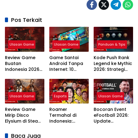
Pos Terkait
Ulasan Game
Ulasan Game
Panduan & Tips
Review Game
Game Santai
Kode Push Rank
Buatan
Android Tanpa
Legend ke Mythic
Indonesia 2026
Internet: 10
2026: Strategi
Inovasi
Rekomendasi
Meta dan
Developer Lokal
Teratas Tahun
Rahasia
2026
Winstreak
Terbaru
Ulasan Game
Esports
Ulasan Game
Review Game
Roamer
Bocoran Event
Mirip Disco
Termahal di
eFootball 2026:
Elysium di Steam:
Indonesia:
Update
7 Rekomendasi
Analisis Nilai
Campaign
RPG Naratif
Pasar dan Gaji
Terlengkap dan
Baca Juga