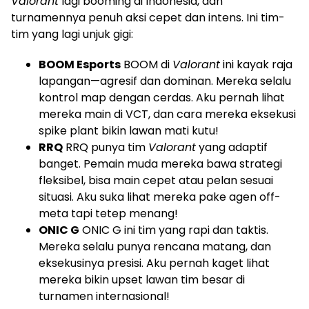
Valorant
lagi booming di Indonesia, dan
turnamennya penuh aksi cepet dan intens. Ini tim-
tim yang lagi unjuk gigi:
BOOM Esports
BOOM di
Valorant
ini kayak raja
lapangan—agresif dan dominan. Mereka selalu
kontrol map dengan cerdas. Aku pernah lihat
mereka main di VCT, dan cara mereka eksekusi
spike plant bikin lawan mati kutu!
RRQ
RRQ punya tim
Valorant
yang adaptif
banget. Pemain muda mereka bawa strategi
fleksibel, bisa main cepet atau pelan sesuai
situasi. Aku suka lihat mereka pake agen off-
meta tapi tetep menang!
ONIC G
ONIC G ini tim yang rapi dan taktis.
Mereka selalu punya rencana matang, dan
eksekusinya presisi. Aku pernah kaget lihat
mereka bikin upset lawan tim besar di
turnamen internasional!