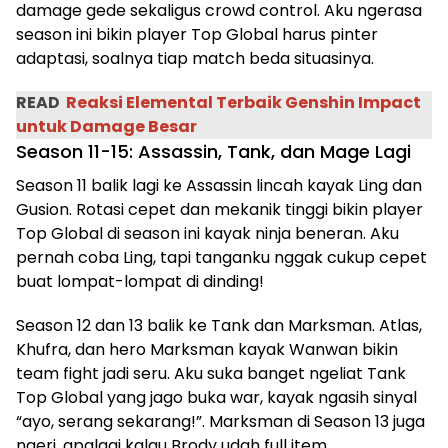
damage gede sekaligus crowd control. Aku ngerasa
season ini bikin player Top Global harus pinter
adaptasi, soalnya tiap match beda situasinya.
READ
Reaksi Elemental Terbaik Genshin Impact
untuk Damage Besar
Season 11-15: Assassin, Tank, dan Mage Lagi
Season 11 balik lagi ke Assassin lincah kayak Ling dan
Gusion. Rotasi cepet dan mekanik tinggi bikin player
Top Global di season ini kayak ninja beneran. Aku
pernah coba Ling, tapi tanganku nggak cukup cepet
buat lompat-lompat di dinding!
Season 12 dan 13 balik ke Tank dan Marksman. Atlas,
Khufra, dan hero Marksman kayak Wanwan bikin
team fight jadi seru. Aku suka banget ngeliat Tank
Top Global yang jago buka war, kayak ngasih sinyal
“ayo, serang sekarang!”. Marksman di Season 13 juga
ngeri, apalagi kalau Brody udah full item.