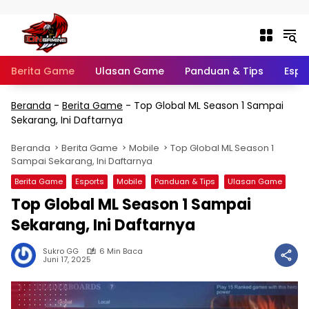
Langsung ke konten
Berita Game
Ulasan Game
Panduan & Tips
Espo
Beranda
-
Berita Game
-
Top Global ML Season 1 Sampai
Sekarang, Ini Daftarnya
Beranda
Berita Game
Mobile
Top Global ML Season 1
Sampai Sekarang, Ini Daftarnya
Berita Game
Esports
Mobile
Panduan & Tips
Ulasan Game
Top Global ML Season 1 Sampai
Sekarang, Ini Daftarnya
Sukro GG
6 Min Baca
Juni 17, 2025