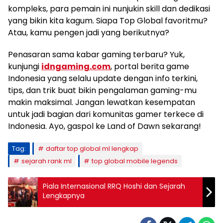
kompleks, para pemain ini nunjukin skill dan dedikasi
yang bikin kita kagum. Siapa Top Global favoritmu?
Atau, kamu pengen jadi yang berikutnya?
Penasaran sama kabar gaming terbaru? Yuk,
kunjungi
idngaming.com
, portal berita game
Indonesia yang selalu update dengan info terkini,
tips, dan trik buat bikin pengalaman gaming-mu
makin maksimal. Jangan lewatkan kesempatan
untuk jadi bagian dari komunitas gamer terkece di
Indonesia. Ayo, gaspol ke Land of Dawn sekarang!
Tag:
daftar top global ml lengkap
sejarah rank ml
top global mobile legends
Piala Internasional RRQ Hoshi dan Sejarah
Lengkapnya