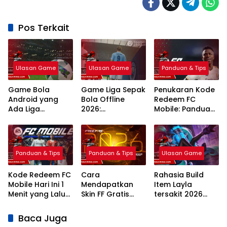
Pos Terkait
Ulasan Game
Ulasan Game
Panduan & Tips
Game Bola
Game Liga Sepak
Penukaran Kode
Android yang
Bola Offline
Redeem FC
Ada Liga
2026:
Mobile: Panduan
Indonesia: 7
Rekomendasi
Lengkap Terbaru
Pilihan Terbaik
Terbaik Grafik
2026
Realistis
Panduan & Tips
Panduan & Tips
Ulasan Game
Kode Redeem FC
Cara
Rahasia Build
Mobile Hari Ini 1
Mendapatkan
Item Layla
Menit yang Lalu
Skin FF Gratis
tersakit 2026
2026 Klaim
Terbaru 2026:
Sekali Tembak
Hadiah Gratis
Panduan
mati Bikin Musuh
Baca Juga
Lengkap dan
Kena Mental