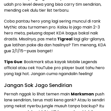
udah pro level dewa yang bisa carry tim sendirian,
mending cek dulu tier list terbaru.
Coba pantau hero yang lagi sering muncul di rank
Mythic atau turnamen pro. Kalau lo jago main 2-3
hero meta, peluang dapet KDA bagus bakal naik
drastis. Misalnya, pas meta
Tigreal
lagi gila-gilanya,
gue latihan pake dia dan hasilnya? Tim menang, KDA
gue 2/1/15—puas banget!
Tips Gue
: Bookmark situs kayak Mobile Legends
official atau cek YouTube pro player buat tahu hero
yang lagi hot. Jangan cuma ngandalin feeling!
Jangan Sok Jago Sendirian
Pernah nggak lo lihat temen main
Marksman
push
lane sendirian, terus mati kena gank? Atau lo sendiri
yang nekat nyerbu jungle musuh tanpa backup? Itu