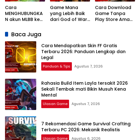
Cara
Game Mana
Cara Download
MENGHUBUNGKA
yang Lebih Baik
Game Tanpa
N akun MLBB ke
dari God of War:
Play Store Aman
MCGG
Ragnarok? Ini
dan Legal
Sinkronisasi Data
Kandidat
Terbaru 2026
Baca Juga
Game
Terkuatnya!
Cara Mendapatkan Skin FF Gratis
Terbaru 2026: Panduan Lengkap dan
Legal
Panduan & Tips
Agustus 7, 2026
Rahasia Build Item Layla tersakit 2026
Sekali Tembak mati Bikin Musuh Kena
Mental
Ulasan Game
Agustus 7, 2026
7 Rekomendasi Game Survival Crafting
Terbaru PC 2026: Mekanik Realistis
Ulasan Game
Agustus 6, 2026