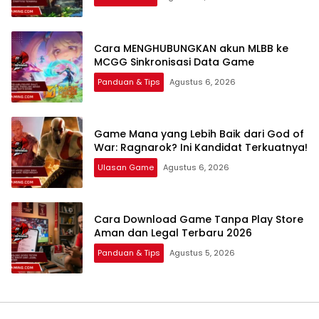
Cara MENGHUBUNGKAN akun MLBB ke
MCGG Sinkronisasi Data Game
Panduan & Tips
Agustus 6, 2026
Game Mana yang Lebih Baik dari God of
War: Ragnarok? Ini Kandidat Terkuatnya!
Ulasan Game
Agustus 6, 2026
Cara Download Game Tanpa Play Store
Aman dan Legal Terbaru 2026
Panduan & Tips
Agustus 5, 2026