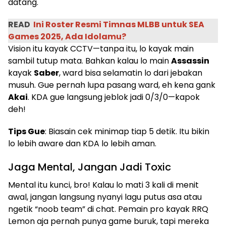
datang.
READ
Ini Roster Resmi Timnas MLBB untuk SEA
Games 2025, Ada Idolamu?
Vision itu kayak CCTV—tanpa itu, lo kayak main
sambil tutup mata. Bahkan kalau lo main
Assassin
kayak
Saber
, ward bisa selamatin lo dari jebakan
musuh. Gue pernah lupa pasang ward, eh kena gank
Akai
. KDA gue langsung jeblok jadi 0/3/0—kapok
deh!
Tips Gue
: Biasain cek minimap tiap 5 detik. Itu bikin
lo lebih aware dan KDA lo lebih aman.
Jaga Mental, Jangan Jadi Toxic
Mental itu kunci, bro! Kalau lo mati 3 kali di menit
awal, jangan langsung nyanyi lagu putus asa atau
ngetik “noob team” di chat. Pemain pro kayak RRQ
Lemon aja pernah punya game buruk, tapi mereka