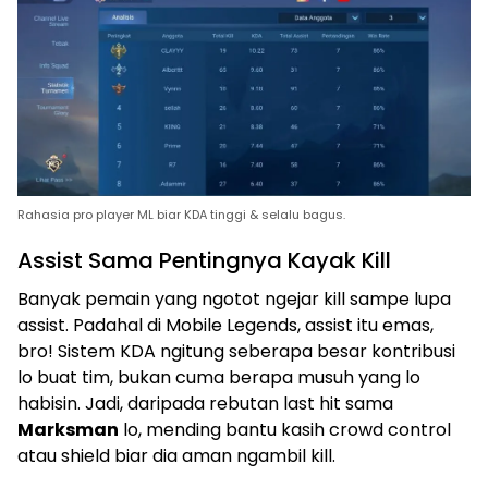
Rahasia pro player ML biar KDA tinggi & selalu bagus.
Assist Sama Pentingnya Kayak Kill
Banyak pemain yang ngotot ngejar kill sampe lupa
assist. Padahal di Mobile Legends, assist itu emas,
bro! Sistem KDA ngitung seberapa besar kontribusi
lo buat tim, bukan cuma berapa musuh yang lo
habisin. Jadi, daripada rebutan last hit sama
Marksman
lo, mending bantu kasih crowd control
atau shield biar dia aman ngambil kill.