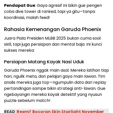
Pendapat Gue
: Gaya agresif ini bikin gue pengen
coba dive tower di ranked, tapi ya gitu—tanpa
koordinasi, malah feed!
Rahasia Kemenangan Garuda Phoenix
Juara Piala Presiden MLBB 2025 bukan cuma soal
skill, tapi juga persiapan dan mental baja. Ini kunci
sukses mereka:
Persiapan Matang Kayak Nasi Uduk
Garuda Phoenix nggak main asal. Mereka latihan tiap
hari, ngulik meta, dan pelajari gaya main lawan. Tim
analis mereka juga top—ngumpulin data dari replay
pertandingan sampe bikin strategi anti-lawan. Gue
ngebayangin mereka kayak detektif yang nyusun
puzzle sebelum match!
READ
Resmi! Bocoran Skin Starlight November