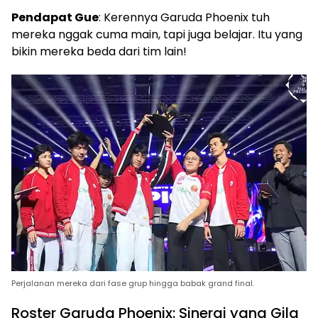
Pendapat Gue
: Kerennya Garuda Phoenix tuh
mereka nggak cuma main, tapi juga belajar. Itu yang
bikin mereka beda dari tim lain!
Perjalanan mereka dari fase grup hingga babak grand final.
Roster Garuda Phoenix: Sinergi yang Gila