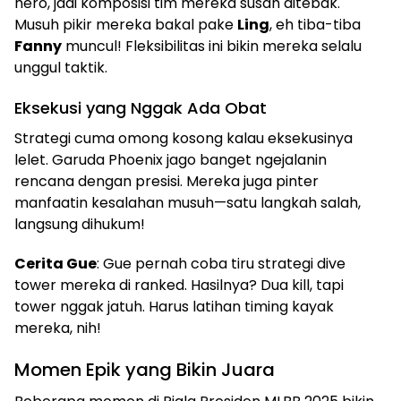
hero, jadi komposisi tim mereka susah ditebak.
Musuh pikir mereka bakal pake
Ling
, eh tiba-tiba
Fanny
muncul! Fleksibilitas ini bikin mereka selalu
unggul taktik.
Eksekusi yang Nggak Ada Obat
Strategi cuma omong kosong kalau eksekusinya
lelet. Garuda Phoenix jago banget ngejalanin
rencana dengan presisi. Mereka juga pinter
manfaatin kesalahan musuh—satu langkah salah,
langsung dihukum!
Cerita Gue
: Gue pernah coba tiru strategi dive
tower mereka di ranked. Hasilnya? Dua kill, tapi
tower nggak jatuh. Harus latihan timing kayak
mereka, nih!
Momen Epik yang Bikin Juara