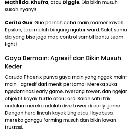
Mathilda
,
Khufra
, atau
Diggie
. Dia bikin musuh
susah nyanyi!
Cerita Gue
: Gue pernah coba main roamer kayak
Epsilon, tapi malah bingung ngatur ward. Salut sama
dia yang bisa jaga map control sambil bantu team
fight!
Gaya Bermain: Agresif dan Bikin Musuh
Keder
Garuda Phoenix punya gaya main yang nggak main-
main—agresif dari menit pertama! Mereka suka
ngedominasi early game, nyerang tower, dan ngejar
objektif kayak turtle atau Lord. Salah satu trik
andalan mereka adalah dive tower di early game.
Dengan hero lincah kayak Ling atau Hayabusa,
mereka ganggu farming musuh dan bikin lawan
frustasi.