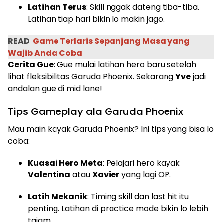
Latihan Terus
: Skill nggak dateng tiba-tiba.
Latihan tiap hari bikin lo makin jago.
READ
Game Terlaris Sepanjang Masa yang
Wajib Anda Coba
Cerita Gue
: Gue mulai latihan hero baru setelah
lihat fleksibilitas Garuda Phoenix. Sekarang
Yve
jadi
andalan gue di mid lane!
Tips Gameplay ala Garuda Phoenix
Mau main kayak Garuda Phoenix? Ini tips yang bisa lo
coba:
Kuasai Hero Meta
: Pelajari hero kayak
Valentina
atau
Xavier
yang lagi OP.
Latih Mekanik
: Timing skill dan last hit itu
penting. Latihan di practice mode bikin lo lebih
tajam.