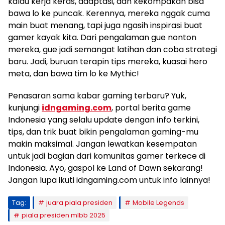
kalau kerja keras, adaptasi, dan kekompakan bisa
bawa lo ke puncak. Kerennya, mereka nggak cuma
main buat menang, tapi juga ngasih inspirasi buat
gamer kayak kita. Dari pengalaman gue nonton
mereka, gue jadi semangat latihan dan coba strategi
baru. Jadi, buruan terapin tips mereka, kuasai hero
meta, dan bawa tim lo ke Mythic!
Penasaran sama kabar gaming terbaru? Yuk,
kunjungi
idngaming.com
, portal berita game
Indonesia yang selalu update dengan info terkini,
tips, dan trik buat bikin pengalaman gaming-mu
makin maksimal. Jangan lewatkan kesempatan
untuk jadi bagian dari komunitas gamer terkece di
Indonesia. Ayo, gaspol ke Land of Dawn sekarang!
Jangan lupa ikuti idngaming.com untuk info lainnya!
Tag:
juara piala presiden
Mobile Legends
piala presiden mlbb 2025