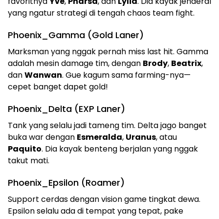
favoritnya
Yve
,
Pharsa
, dan
Lylia
. Dia kayak jenderal
yang ngatur strategi di tengah chaos team fight.
Phoenix_Gamma (Gold Laner)
Marksman yang nggak pernah miss last hit. Gamma
adalah mesin damage tim, dengan
Brody
,
Beatrix
,
dan
Wanwan
. Gue kagum sama farming-nya—
cepet banget dapet gold!
Phoenix_Delta (EXP Laner)
Tank yang selalu jadi tameng tim. Delta jago banget
buka war dengan
Esmeralda
,
Uranus
, atau
Paquito
. Dia kayak benteng berjalan yang nggak
takut mati.
Phoenix_Epsilon (Roamer)
Support cerdas dengan vision game tingkat dewa.
Epsilon selalu ada di tempat yang tepat, pake