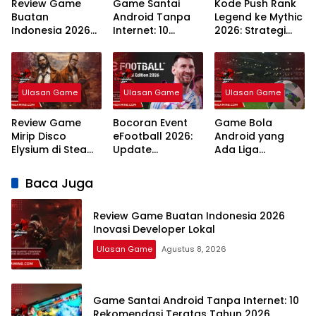
Review Game
Game Santai
Kode Push Rank
Buatan
Android Tanpa
Legend ke Mythic
Indonesia 2026
Internet: 10
2026: Strategi
Inovasi
Rekomendasi
Meta dan
Developer Lokal
Teratas Tahun
Rahasia
2026
Winstreak
Terbaru
Ulasan Game
Ulasan Game
Ulasan Game
Review Game
Bocoran Event
Game Bola
Mirip Disco
eFootball 2026:
Android yang
Elysium di Steam:
Update
Ada Liga
7 Rekomendasi
Campaign
Indonesia: 7
RPG Naratif
Terlengkap dan
Pilihan Terbaik
Baca Juga
Terbaik 2026
Jadwal
Review Game Buatan Indonesia 2026
Inovasi Developer Lokal
Ulasan Game
Agustus 8, 2026
Game Santai Android Tanpa Internet: 10
Rekomendasi Teratas Tahun 2026