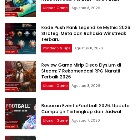
Ulasan Game
Agustus 8, 2026
Kode Push Rank Legend ke Mythic 2026:
Strategi Meta dan Rahasia Winstreak
Terbaru
Panduan & Tips
Agustus 8, 2026
Review Game Mirip Disco Elysium di
Steam: 7 Rekomendasi RPG Naratif
Terbaik 2026
Ulasan Game
Agustus 8, 2026
Bocoran Event eFootball 2026: Update
Campaign Terlengkap dan Jadwal
Ulasan Game
Agustus 7, 2026