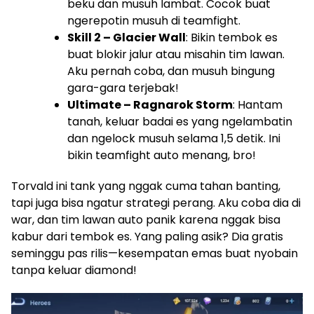
beku dan musuh lambat. Cocok buat
ngerepotin musuh di teamfight.
Skill 2 – Glacier Wall
: Bikin tembok es
buat blokir jalur atau misahin tim lawan.
Aku pernah coba, dan musuh bingung
gara-gara terjebak!
Ultimate – Ragnarok Storm
: Hantam
tanah, keluar badai es yang ngelambatin
dan ngelock musuh selama 1,5 detik. Ini
bikin teamfight auto menang, bro!
Torvald ini tank yang nggak cuma tahan banting,
tapi juga bisa ngatur strategi perang. Aku coba dia di
war, dan tim lawan auto panik karena nggak bisa
kabur dari tembok es. Yang paling asik? Dia gratis
seminggu pas rilis—kesempatan emas buat nyobain
tanpa keluar diamond!