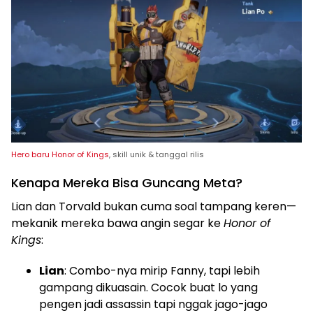
Hero baru Honor of Kings
, skill unik & tanggal rilis
Kenapa Mereka Bisa Guncang Meta?
Lian dan Torvald bukan cuma soal tampang keren—
mekanik mereka bawa angin segar ke
Honor of
Kings
:
Lian
: Combo-nya mirip Fanny, tapi lebih
gampang dikuasain. Cocok buat lo yang
pengen jadi assassin tapi nggak jago-jago