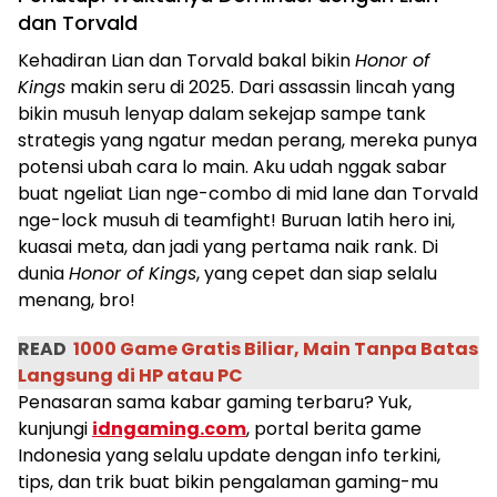
dan Torvald
Kehadiran Lian dan Torvald bakal bikin
Honor of
Kings
makin seru di 2025. Dari assassin lincah yang
bikin musuh lenyap dalam sekejap sampe tank
strategis yang ngatur medan perang, mereka punya
potensi ubah cara lo main. Aku udah nggak sabar
buat ngeliat Lian nge-combo di mid lane dan Torvald
nge-lock musuh di teamfight! Buruan latih hero ini,
kuasai meta, dan jadi yang pertama naik rank. Di
dunia
Honor of Kings
, yang cepet dan siap selalu
menang, bro!
READ
1000 Game Gratis Biliar, Main Tanpa Batas
Langsung di HP atau PC
Penasaran sama kabar gaming terbaru? Yuk,
kunjungi
idngaming.com
, portal berita game
Indonesia yang selalu update dengan info terkini,
tips, dan trik buat bikin pengalaman gaming-mu