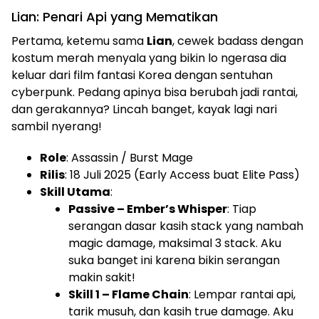
Lian: Penari Api yang Mematikan
Pertama, ketemu sama
Lian
, cewek badass dengan
kostum merah menyala yang bikin lo ngerasa dia
keluar dari film fantasi Korea dengan sentuhan
cyberpunk. Pedang apinya bisa berubah jadi rantai,
dan gerakannya? Lincah banget, kayak lagi nari
sambil nyerang!
Role
: Assassin / Burst Mage
Rilis
: 18 Juli 2025 (Early Access buat Elite Pass)
Skill Utama
:
Passive – Ember’s Whisper
: Tiap
serangan dasar kasih stack yang nambah
magic damage, maksimal 3 stack. Aku
suka banget ini karena bikin serangan
makin sakit!
Skill 1 – Flame Chain
: Lempar rantai api,
tarik musuh, dan kasih true damage. Aku