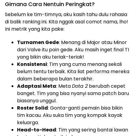
Gimana Cara Nentuin Peringkat?
Sebelum ke tim-timnya, aku kasih tahu dulu rahasia
di balik ranking ini. Kita nggak asal comot nama, lho!
Ini metrik yang kita pake:
Turnamen Gede
: Menang di Major atau Minor
dari Valve itu poin gede. Aku masih inget final TI
yang bikin aku teriak-teriak!
Konsistensi
: Tim yang cuma menang sekali
belum tentu terbaik. Kita liat performa mereka
dalam beberapa bulan terakhir.
Adaptasi Meta
: Meta
Dota 2
berubah cepet
banget. Tim yang bisa nyanyi sama patch baru
biasanya unggul.
Roster Solid
: Gonta-ganti pemain bisa bikin
tim kacau. Aku suka tim yang kompak kayak
keluarga.
Head-to-Head
: Tim yang sering bantai lawan