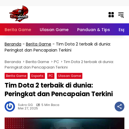
Langsung ke konten
Berita Game
Ulasan Game
Panduan & Tips
Espo
Beranda
-
Berita Game
-
Tim Dota 2 terbaik di dunia:
Peringkat dan Pencapaian Terkini
Beranda
Berita Game
PC
Tim Dota 2 terbaik di dunia:
Peringkat dan Pencapaian Terkini
Berita Game
Esports
PC
Ulasan Game
Tim Dota 2 terbaik di dunia:
Peringkat dan Pencapaian Terkini
Sukro GG
5 Min Baca
Mei 27, 2025