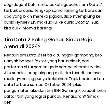
deg-degan! Kali ini, kita bakal ngebahas tim
Dota 2
terbaik di dunia, lengkap sama ranking terbaru dan
apa yang bikin mereka jagoan. Siap nyemplung ke
dunia Hyrule? Eh, maksudku, ke dunia
Dota 2
? Yuk,
kita culik infonya bareng!
Tim Dota 2 Paling Gahar: Siapa Raja
Arena di 2024?
Nentuin tim
Dota 2
terbaik itu nggak gampang, bro.
Banyak banget faktor yang harus dicek, dari
performa di turnamen gede sampe chemistry tim.
Aku sendiri sering bingung milih tim favorit soalnya
masing-masing punya kelebihan. Tapi, berdasarkan
data terbaru sampe Oktober 2024, plus
pengamatan aku dan tim IDN Gaming, kita udah bikin
daftar tim yang lagi di puncak. Penasaran? Simak,
deh!