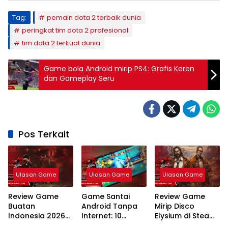
Tag:
pemain dota 2 terbaik dunia
peringkat tim dota 2 profesional
tim dota 2 terkuat dunia
Game bola Android mirip PS4: Grafis Keren
dan Gameplay Seru
Pos Terkait
Ulasan Game
Ulasan Game
Ulasan Game
Review Game
Game Santai
Review Game
Buatan
Android Tanpa
Mirip Disco
Indonesia 2026
Internet: 10
Elysium di Steam:
Inovasi
Rekomendasi
7 Rekomendasi