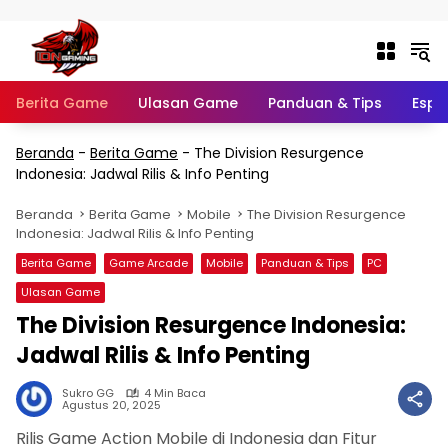
Langsung ke konten
Berita Game
Ulasan Game
Panduan & Tips
Espo
Beranda
-
Berita Game
-
The Division Resurgence
Indonesia: Jadwal Rilis & Info Penting
Beranda
Berita Game
Mobile
The Division Resurgence
Indonesia: Jadwal Rilis & Info Penting
Berita Game
Game Arcade
Mobile
Panduan & Tips
PC
Ulasan Game
The Division Resurgence Indonesia:
Jadwal Rilis & Info Penting
Sukro GG
4 Min Baca
Agustus 20, 2025
Rilis Game Action Mobile di Indonesia dan Fitur