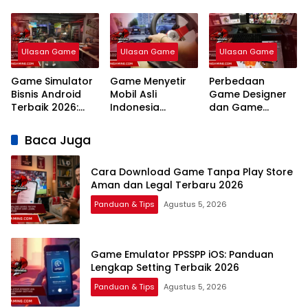
dan Legal
Lengkap Setting
Panduan Strategi
Terbaru 2026
Terbaik 2026
Platform Terbaik
2026
Ulasan Game
Ulasan Game
Ulasan Game
Game Simulator
Game Menyetir
Perbedaan
Bisnis Android
Mobil Asli
Game Designer
Terbaik 2026:
Indonesia
dan Game
Panduan Strategi
Android Terbaik
Programmer:
Usaha
2026 Paling
Panduan
Baca Juga
Realistis
Lengkap Karir,
Gaji, dan Skill
Cara Download Game Tanpa Play Store
2026
Aman dan Legal Terbaru 2026
Panduan & Tips
Agustus 5, 2026
Game Emulator PPSSPP iOS: Panduan
Lengkap Setting Terbaik 2026
Panduan & Tips
Agustus 5, 2026