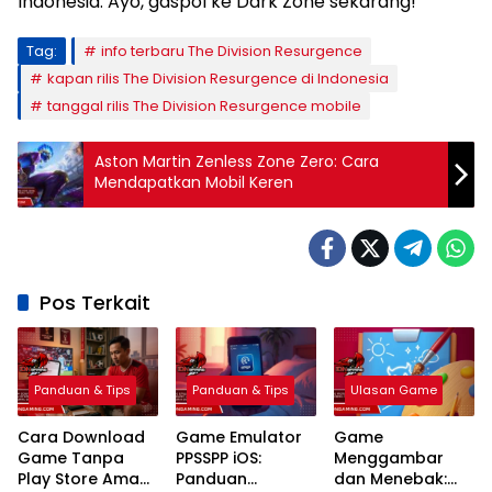
Indonesia. Ayo, gaspol ke Dark Zone sekarang!
Tag:
info terbaru The Division Resurgence
kapan rilis The Division Resurgence di Indonesia
tanggal rilis The Division Resurgence mobile
Aston Martin Zenless Zone Zero: Cara
Mendapatkan Mobil Keren
Pos Terkait
Panduan & Tips
Panduan & Tips
Ulasan Game
Cara Download
Game Emulator
Game
Game Tanpa
PPSSPP iOS:
Menggambar
Play Store Aman
Panduan
dan Menebak: