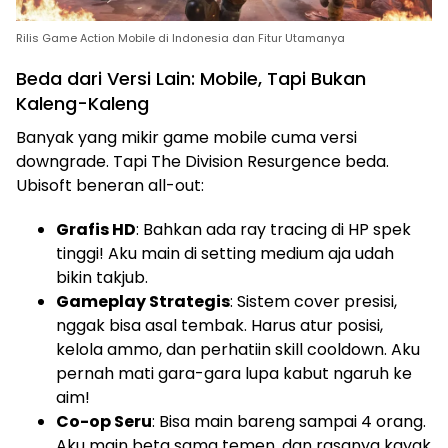
Rilis Game Action Mobile di Indonesia dan Fitur Utamanya
Beda dari Versi Lain: Mobile, Tapi Bukan
Kaleng-Kaleng
Banyak yang mikir game mobile cuma versi
downgrade. Tapi The Division Resurgence beda.
Ubisoft beneran all-out:
Grafis HD
: Bahkan ada ray tracing di HP spek
tinggi! Aku main di setting medium aja udah
bikin takjub.
Gameplay Strategis
: Sistem cover presisi,
nggak bisa asal tembak. Harus atur posisi,
kelola ammo, dan perhatiin skill cooldown. Aku
pernah mati gara-gara lupa kabut ngaruh ke
aim!
Co-op Seru
: Bisa main bareng sampai 4 orang.
Aku main beta sama temen, dan rasanya kayak