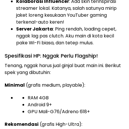
Kolaborasi Influencer
: Ada skin terinspirasi
streamer lokal. Katanya, salah satunya mirip
jaket loreng kesukaan YouTuber gaming
terkenal-auto keren!
Server Jakarta
: Ping rendah, loading cepet,
nggak lag pas clutch. Aku main di kota kecil
pake Wi-Fi biasa, dan tetep mulus.
Spesifikasi HP: Nggak Perlu Flagship!
Tenang, nggak harus jual ginjal buat main ini. Berikut
spek yang dibutuhin:
Minimal
(grafis medium, playable):
RAM 4GB
Android 9+
GPU Mali-G76/Adreno 618+
Rekomendasi
(grafis High-Ultra):