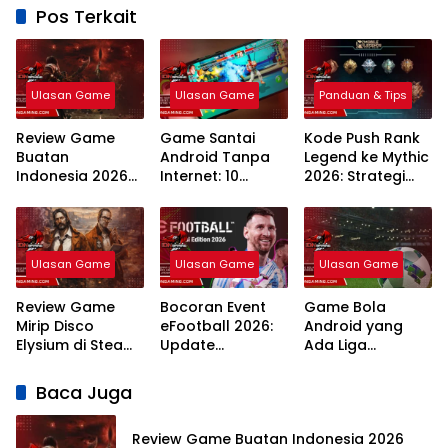
Pos Terkait
Ulasan Game
Ulasan Game
Panduan & Tips
Review Game
Game Santai
Kode Push Rank
Buatan
Android Tanpa
Legend ke Mythic
Indonesia 2026
Internet: 10
2026: Strategi
Inovasi
Rekomendasi
Meta dan
Developer Lokal
Teratas Tahun
Rahasia
2026
Winstreak
Terbaru
Ulasan Game
Ulasan Game
Ulasan Game
Review Game
Bocoran Event
Game Bola
Mirip Disco
eFootball 2026:
Android yang
Elysium di Steam:
Update
Ada Liga
7 Rekomendasi
Campaign
Indonesia: 7
RPG Naratif
Terlengkap dan
Pilihan Terbaik
Baca Juga
Terbaik 2026
Jadwal
Review Game Buatan Indonesia 2026