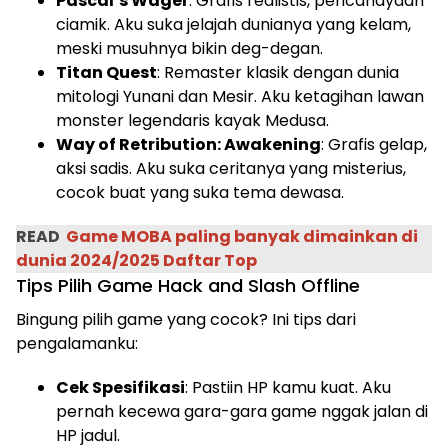
Pascal’s Wager
: Grafis realistis, pencahayaan
ciamik. Aku suka jelajah dunianya yang kelam,
meski musuhnya bikin deg-degan.
Titan Quest
: Remaster klasik dengan dunia
mitologi Yunani dan Mesir. Aku ketagihan lawan
monster legendaris kayak Medusa.
Way of Retribution: Awakening
: Grafis gelap,
aksi sadis. Aku suka ceritanya yang misterius,
cocok buat yang suka tema dewasa.
READ
Game MOBA paling banyak dimainkan di
dunia 2024/2025 Daftar Top
Tips Pilih Game Hack and Slash Offline
Bingung pilih game yang cocok? Ini tips dari
pengalamanku:
Cek Spesifikasi
: Pastiin HP kamu kuat. Aku
pernah kecewa gara-gara game nggak jalan di
HP jadul.