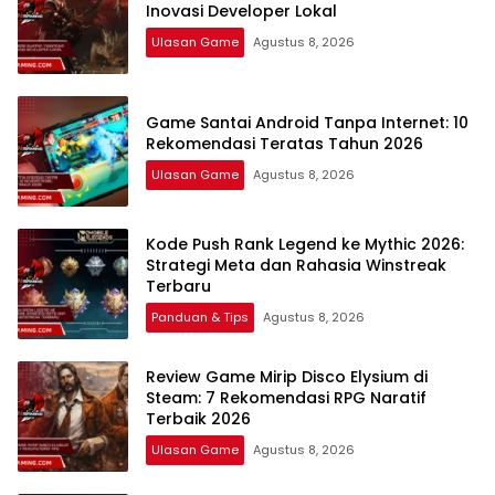
Inovasi Developer Lokal
Ulasan Game
Agustus 8, 2026
Game Santai Android Tanpa Internet: 10
Rekomendasi Teratas Tahun 2026
Ulasan Game
Agustus 8, 2026
Kode Push Rank Legend ke Mythic 2026:
Strategi Meta dan Rahasia Winstreak
Terbaru
Panduan & Tips
Agustus 8, 2026
Review Game Mirip Disco Elysium di
Steam: 7 Rekomendasi RPG Naratif
Terbaik 2026
Ulasan Game
Agustus 8, 2026