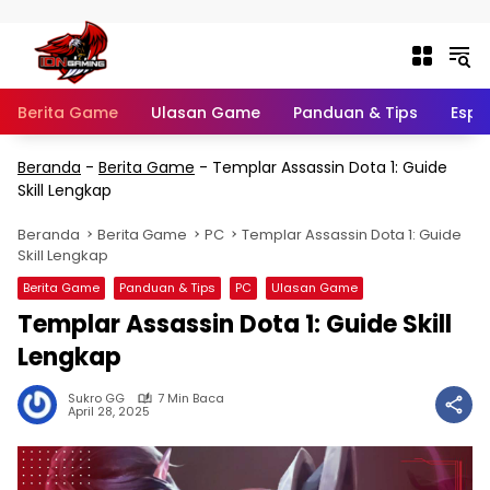
Langsung ke konten
Berita Game
Ulasan Game
Panduan & Tips
Espo
Beranda
-
Berita Game
-
Templar Assassin Dota 1: Guide
Skill Lengkap
Beranda
Berita Game
PC
Templar Assassin Dota 1: Guide
Skill Lengkap
Berita Game
Panduan & Tips
PC
Ulasan Game
Templar Assassin Dota 1: Guide Skill
Lengkap
Sukro GG
7 Min Baca
April 28, 2025