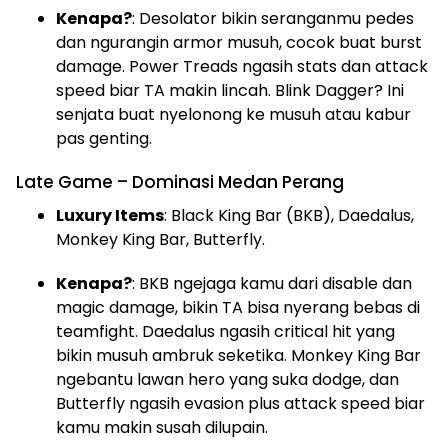
Kenapa?
: Desolator bikin seranganmu pedes
dan ngurangin armor musuh, cocok buat burst
damage. Power Treads ngasih stats dan attack
speed biar TA makin lincah. Blink Dagger? Ini
senjata buat nyelonong ke musuh atau kabur
pas genting.
Late Game – Dominasi Medan Perang
Luxury Items
: Black King Bar (BKB), Daedalus,
Monkey King Bar, Butterfly.
Kenapa?
: BKB ngejaga kamu dari disable dan
magic damage, bikin TA bisa nyerang bebas di
teamfight. Daedalus ngasih critical hit yang
bikin musuh ambruk seketika. Monkey King Bar
ngebantu lawan hero yang suka dodge, dan
Butterfly ngasih evasion plus attack speed biar
kamu makin susah dilupain.