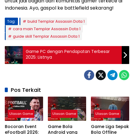
untuk jadi bagian dari komunitas gamer terkece di
Indonesia. Ayo, gaspol ke battlefield sekarang!
Tag:
build Templar Assassin Dota 1
cara main Templar Assassin Dota 1
guide skill Templar Assassin Dota 1
Game PC dengan Pendapatan Terbesar
2025: Listnya
Pos Terkait
Ulasan Game
Ulasan Game
Ulasan Game
Bocoran Event
Game Bola
Game Liga Sepak
eFootball 2026:
Android yang
Bola Offline