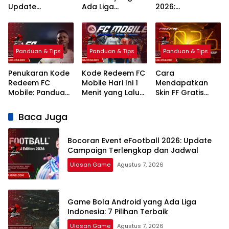
Update
Ada Liga
2026:
Campaign
Indonesia: 7
Rekomendasi
Terlengkap dan
Pilihan Terbaik
Terbaik Grafik
Jadwal
Realistis
Panduan & Tips
Panduan & Tips
Panduan & Tips
Penukaran Kode
Kode Redeem FC
Cara
Redeem FC
Mobile Hari Ini 1
Mendapatkan
Mobile: Panduan
Menit yang Lalu
Skin FF Gratis
Lengkap Terbaru
2026 Klaim
Terbaru 2026:
2026
Hadiah Gratis
Panduan
Baca Juga
Lengkap dan
Legal
Bocoran Event eFootball 2026: Update
Campaign Terlengkap dan Jadwal
Ulasan Game
Agustus 7, 2026
Game Bola Android yang Ada Liga
Indonesia: 7 Pilihan Terbaik
Ulasan Game
Agustus 7, 2026