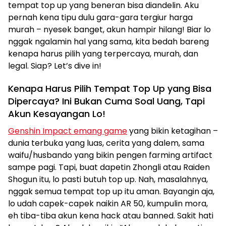
tempat top up yang beneran bisa diandelin. Aku
pernah kena tipu dulu gara-gara tergiur harga
murah – nyesek banget, akun hampir hilang! Biar lo
nggak ngalamin hal yang sama, kita bedah bareng
kenapa harus pilih yang terpercaya, murah, dan
legal. Siap? Let’s dive in!
Kenapa Harus Pilih Tempat Top Up yang Bisa
Dipercaya? Ini Bukan Cuma Soal Uang, Tapi
Akun Kesayangan Lo!
Genshin Impact emang game
yang bikin ketagihan –
dunia terbuka yang luas, cerita yang dalem, sama
waifu/husbando yang bikin pengen farming artifact
sampe pagi. Tapi, buat dapetin Zhongli atau Raiden
Shogun itu, lo pasti butuh top up. Nah, masalahnya,
nggak semua tempat top up itu aman. Bayangin aja,
lo udah capek-capek naikin AR 50, kumpulin mora,
eh tiba-tiba akun kena hack atau banned. Sakit hati