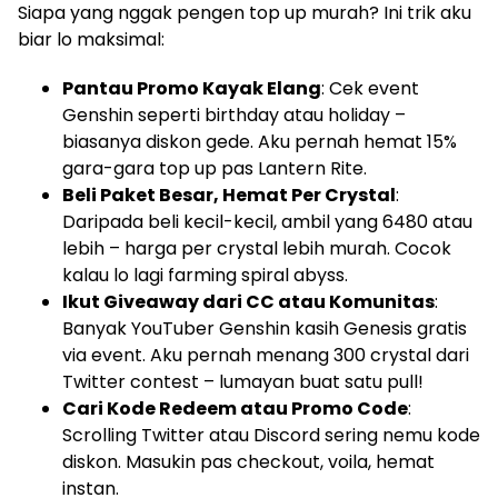
Siapa yang nggak pengen top up murah? Ini trik aku
biar lo maksimal:
Pantau Promo Kayak Elang
: Cek event
Genshin seperti birthday atau holiday –
biasanya diskon gede. Aku pernah hemat 15%
gara-gara top up pas Lantern Rite.
Beli Paket Besar, Hemat Per Crystal
:
Daripada beli kecil-kecil, ambil yang 6480 atau
lebih – harga per crystal lebih murah. Cocok
kalau lo lagi farming spiral abyss.
Ikut Giveaway dari CC atau Komunitas
:
Banyak YouTuber Genshin kasih Genesis gratis
via event. Aku pernah menang 300 crystal dari
Twitter contest – lumayan buat satu pull!
Cari Kode Redeem atau Promo Code
:
Scrolling Twitter atau Discord sering nemu kode
diskon. Masukin pas checkout, voila, hemat
instan.