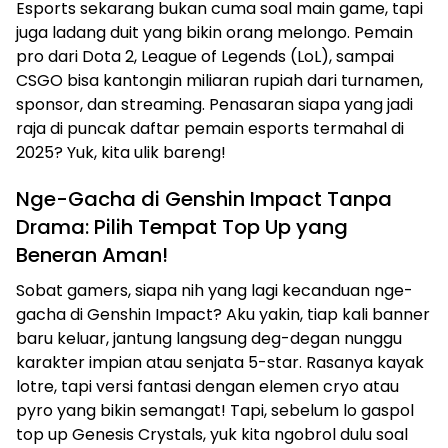
Esports sekarang bukan cuma soal main game, tapi
juga ladang duit yang bikin orang melongo. Pemain
pro dari Dota 2, League of Legends (LoL), sampai
CSGO bisa kantongin miliaran rupiah dari turnamen,
sponsor, dan streaming. Penasaran siapa yang jadi
raja di puncak daftar pemain esports termahal di
2025? Yuk, kita ulik bareng!
Nge-Gacha di Genshin Impact Tanpa
Drama: Pilih Tempat Top Up yang
Beneran Aman!
Sobat gamers, siapa nih yang lagi kecanduan nge-
gacha di Genshin Impact? Aku yakin, tiap kali banner
baru keluar, jantung langsung deg-degan nunggu
karakter impian atau senjata 5-star. Rasanya kayak
lotre, tapi versi fantasi dengan elemen cryo atau
pyro yang bikin semangat! Tapi, sebelum lo gaspol
top up Genesis Crystals, yuk kita ngobrol dulu soal