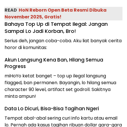
READ
HoN Reborn Open Beta Resmi Dibuka
November 2025, Gratis!
Bahaya Top Up di Tempat Ilegal: Jangan
Sampai Lo Jadi Korban, Bro!
Serius deh, jangan coba-coba. Aku liat banyak cerita
horor di komunitas:
Akun Langsung Kena Ban, Hilang Semua
Progress
miHoYo ketat banget – top up ilegal langsung
flagged, ban permanen. Bayangin, lo hilang semua
character 90 level, artifact set godroll. Sakitnya
minta ampun!
Data Lo Dicuri, Bisa-Bisa Tagihan Ngeri
Tempat abal-abal sering curi info kartu atau email
lo. Pernah ada kasus tagihan ribuan dollar gara-gara