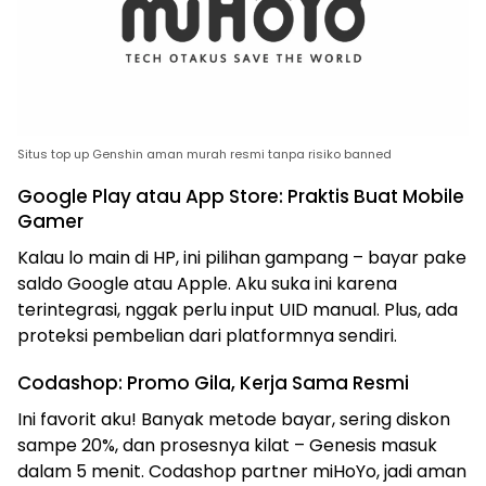
Situs top up Genshin aman murah resmi tanpa risiko banned
Google Play atau App Store: Praktis Buat Mobile
Gamer
Kalau lo main di HP, ini pilihan gampang – bayar pake
saldo Google atau Apple. Aku suka ini karena
terintegrasi, nggak perlu input UID manual. Plus, ada
proteksi pembelian dari platformnya sendiri.
Codashop: Promo Gila, Kerja Sama Resmi
Ini favorit aku! Banyak metode bayar, sering diskon
sampe 20%, dan prosesnya kilat – Genesis masuk
dalam 5 menit. Codashop partner miHoYo, jadi aman