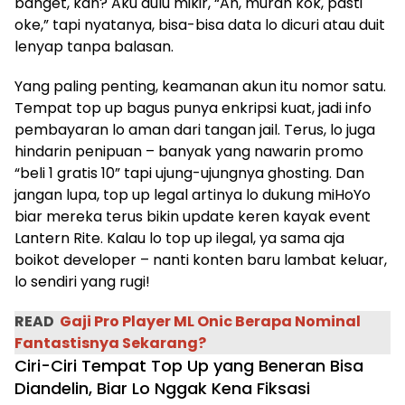
banget, kan? Aku dulu mikir, “Ah, murah kok, pasti
oke,” tapi nyatanya, bisa-bisa data lo dicuri atau duit
lenyap tanpa balasan.
Yang paling penting, keamanan akun itu nomor satu.
Tempat top up bagus punya enkripsi kuat, jadi info
pembayaran lo aman dari tangan jail. Terus, lo juga
hindarin penipuan – banyak yang nawarin promo
“beli 1 gratis 10” tapi ujung-ujungnya ghosting. Dan
jangan lupa, top up legal artinya lo dukung miHoYo
biar mereka terus bikin update keren kayak event
Lantern Rite. Kalau lo top up ilegal, ya sama aja
boikot developer – nanti konten baru lambat keluar,
lo sendiri yang rugi!
READ
Gaji Pro Player ML Onic Berapa Nominal
Fantastisnya Sekarang?
Ciri-Ciri Tempat Top Up yang Beneran Bisa
Diandelin, Biar Lo Nggak Kena Fiksasi