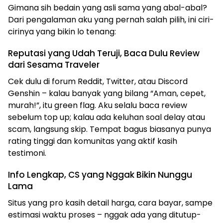
Gimana sih bedain yang asli sama yang abal-abal?
Dari pengalaman aku yang pernah salah pilih, ini ciri-
cirinya yang bikin lo tenang:
Reputasi yang Udah Teruji, Baca Dulu Review
dari Sesama Traveler
Cek dulu di forum Reddit, Twitter, atau Discord
Genshin – kalau banyak yang bilang “Aman, cepet,
murah!”, itu green flag. Aku selalu baca review
sebelum top up; kalau ada keluhan soal delay atau
scam, langsung skip. Tempat bagus biasanya punya
rating tinggi dan komunitas yang aktif kasih
testimoni.
Info Lengkap, CS yang Nggak Bikin Nunggu
Lama
Situs yang pro kasih detail harga, cara bayar, sampe
estimasi waktu proses – nggak ada yang ditutup-