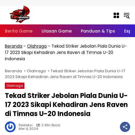
Langsung ke konten
Berita Game
Ulasan Game
Panduan & Tips
Espo
Beranda
-
Olahraga
-
Tekad Striker Jebolan Piala Dunia U-
17 2023 Sikapi Kehadiran Jens Raven di Timnas U-20
Indonesia
Beranda
Olahraga
Tekad Striker Jebolan Piala Dunia U-17
2023 Sikapi Kehadiran Jens Raven di Timnas U-20 Indonesia
Olahraga
Tekad Striker Jebolan Piala Dunia U-
17 2023 Sikapi Kehadiran Jens Raven
di Timnas U-20 Indonesia
Redaksi
2 Min Baca
Mei 4, 2024