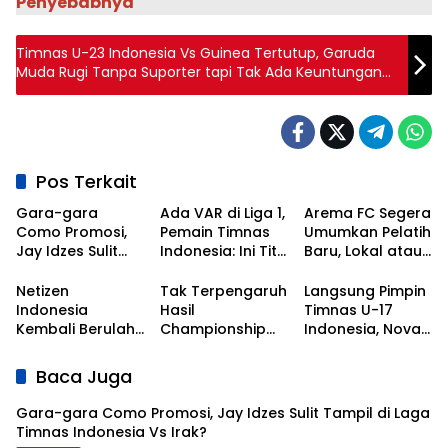
Penyebabnya
Timnas U-23 Indonesia Vs Guinea Tertutup, Garuda
Muda Rugi Tanpa Suporter tapi Tak Ada Keuntungan
Lawan Seperti Kata Troussier
Pos Terkait
Gara-gara
Ada VAR di Liga 1,
Arema FC Segera
Como Promosi,
Pemain Timnas
Umumkan Pelatih
Jay Idzes Sulit
Indonesia: Ini Titik
Baru, Lokal atau
Tampil di Laga
Awal
Asing?
Timnas
Kebangkitan
Netizen
Tak Terpengaruh
Langsung Pimpin
Indonesia Vs
Sepak Bola
Indonesia
Hasil
Timnas U-17
Irak?
Nasional!
Kembali Berulah,
Championship
Indonesia, Nova
Kali Ini Serbu Klub
Series, Persib Beri
Arianto
Asal Korea
Sinyal
Dapatkan Kisi-
Baca Juga
Selatan
Perpanujang
kisi dari Shin Tae-
Kontrak Bojan
yong
Gara-gara Como Promosi, Jay Idzes Sulit Tampil di Laga
Hodak
Timnas Indonesia Vs Irak?