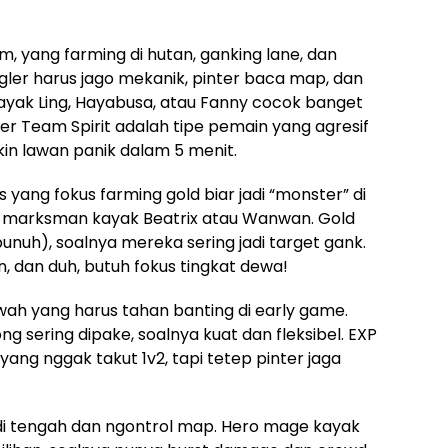
im, yang farming di hutan, ganking lane, dan
gler harus jago mekanik, pinter baca map, dan
ayak Ling, Hayabusa, atau Fanny cocok banget
gler Team Spirit adalah tipe pemain yang agresif
kin lawan panik dalam 5 menit.
s yang fokus farming gold biar jadi “monster” di
o marksman kayak Beatrix atau Wanwan. Gold
bunuh), soalnya mereka sering jadi target gank.
 dan duh, butuh fokus tingkat dewa!
awah yang harus tahan banting di early game.
g sering dipake, soalnya kuat dan fleksibel. EXP
yang nggak takut 1v2, tapi tetep pinter jaga
 di tengah dan ngontrol map. Hero mage kayak