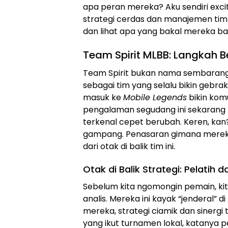
apa peran mereka? Aku sendiri exci
strategi cerdas dan manajemen tim ya
dan lihat apa yang bakal mereka ba
Team Spirit MLBB: Langkah B
Team Spirit bukan nama sembaranga
sebagai tim yang selalu bikin gebra
masuk ke
Mobile Legends
bikin kom
pengalaman segudang ini sekarang
terkenal cepet berubah. Keren, kan?
gampang. Penasaran gimana mereka 
dari otak di balik tim ini.
Otak di Balik Strategi: Pelatih d
Sebelum kita ngomongin pemain, kita
analis. Mereka ini kayak “jenderal” d
mereka, strategi ciamik dan sinerg
yang ikut turnamen lokal, katanya pe