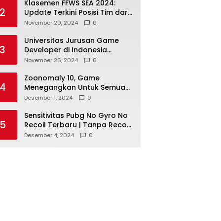
Klasemen FFWS SEA 2024:
2
Update Terkini Posisi Tim dari
Asia Tenggara
November 20, 2024
0
Universitas Jurusan Game
3
Developer di Indonesia
dengan Reputasi Baik
November 26, 2024
0
Zoonomaly 10, Game
4
Menegangkan Untuk Semua
Pecinta Horor
Desember 1, 2024
0
Sensitivitas Pubg No Gyro No
5
Recoil Terbaru | Tanpa Recoil
Untuk Headshot Lebih Mudah!
Desember 4, 2024
0