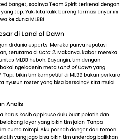
ted banget, soalnya Team Spirit terkenal dengan
ng top. Yuk, kita kulik bareng formasi anyar ini
wa ke dunia MLBB!
esar di Land of Dawn
n di dunia esports. Mereka punya reputasi
kan, terutama di
Dota 2
. Makanya, kabar mereka
unitas MLBB heboh. Bayangin, tim dengan
 bakal ngeladenin meta
Land of Dawn
yang
 Tapi, bikin tim kompetitif di MLBB bukan perkara
nyusun roster yang bisa bersaing? Kita mulai
an Analis
 harus kasih applause dulu buat pelatih dan
i belakang layar yang bikin tim jalan. Tanpa
i tim cuma mimpi. Aku pernah denger dari temen
latih yang jago bisa bikin tim underdog balikkan