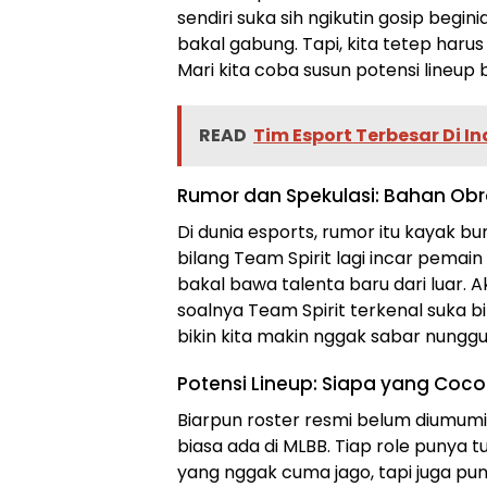
sendiri suka sih ngikutin gosip beg
bakal gabung. Tapi, kita tetep haru
Mari kita coba susun potensi lineup
READ
Tim Esport Terbesar Di I
Rumor dan Spekulasi: Bahan Ob
Di dunia esports, rumor itu kayak b
bilang Team Spirit lagi incar pemain
bakal bawa talenta baru dari luar. A
soalnya Team Spirit terkenal suka bik
bikin kita makin nggak sabar nung
Potensi Lineup: Siapa yang Coco
Biarpun roster resmi belum diumumi
biasa ada di MLBB. Tiap role punya tu
yang nggak cuma jago, tapi juga puny