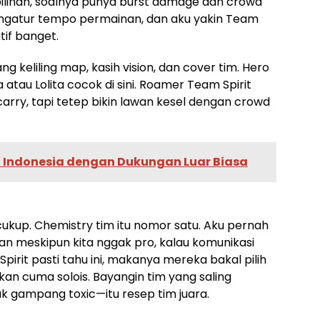
pilihan, soalnya punya burst damage dan crowd
er ngatur tempo permainan, dan aku yakin Team
tif banget.
ng keliling map, kasih vision, dan cover tim. Hero
atau Lolita cocok di sini. Roamer Team Spirit
carry, tapi tetep bikin lawan kesel dengan crowd
i Indonesia dengan Dukungan Luar Biasa
cukup. Chemistry tim itu nomor satu. Aku pernah
 meskipun kita nggak pro, kalau komunikasi
irit pasti tahu ini, makanya mereka bakal pilih
an cuma solois. Bayangin tim yang saling
k gampang toxic—itu resep tim juara.