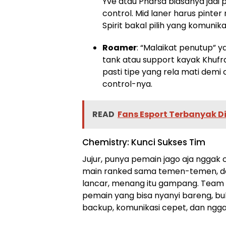
Yve atau Pharsa biasanya jadi 
control. Mid laner harus pint
Spirit bakal pilih yang komunika
Roamer
: “Malaikat penutup” ya
tank atau support kayak Khufra 
pasti tipe yang rela mati demi 
control-nya.
READ
Fans Esport Terbanyak D
Chemistry: Kunci Sukses Tim
Jujur, punya pemain jago aja nggak 
main ranked sama temen-temen, dan
lancar, menang itu gampang. Team Sp
pemain yang bisa nyanyi bareng, buk
backup, komunikasi cepet, dan ngga