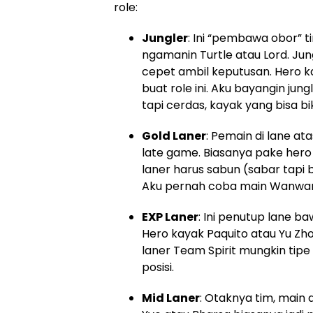
role:
Jungler
: Ini “pembawa obor” t
ngamanin Turtle atau Lord. Jun
cepet ambil keputusan. Hero k
buat role ini. Aku bayangin jun
tapi cerdas, kayak yang bisa bi
Gold Laner
: Pemain di lane ata
late game. Biasanya pake her
laner harus sabun (sabar tapi 
Aku pernah coba main Wanwan,
EXP Laner
: Ini penutup lane b
Hero kayak Paquito atau Yu Zhon
laner Team Spirit mungkin tipe 
posisi.
Mid Laner
: Otaknya tim, main