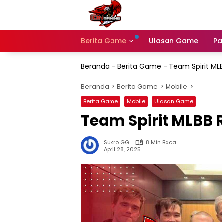
Langsung
ke
konten
Berita Game
Ulasan Game
Pa
Beranda
-
Berita Game
-
Team Spirit ML
Beranda
Berita Game
Mobile
Berita Game
Mobile
Ulasan Game
Team Spirit MLBB 
Sukro GG
8 Min Baca
April 28, 2025