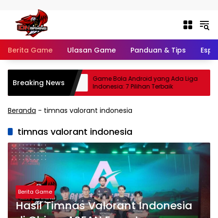
Langsung ke konten
Berita Game
Ulasan Game
Panduan & Tips
Espo
l 2026: Update
Game Bola Android yang Ada Liga
Breaking News
dan Jadwal
Indonesia: 7 Pilihan Terbaik
Beranda
-
timnas valorant indonesia
timnas valorant indonesia
Berita Game
Hasil Timnas Valorant Indonesia