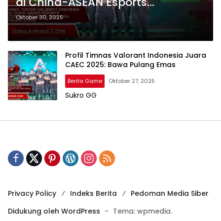
di China-ASEAN Esports
Competition (CAEC) 2025: Raih
Oktober 30, 2025
Sukro GG
Medali Emas.
Profil Timnas Valorant Indonesia Juara
CAEC 2025: Bawa Pulang Emas
Berita Game
Oktober 27, 2025
Sukro GG
Privacy Policy
Indeks Berita
Pedoman Media Siber
Didukung oleh WordPress
-
Tema: wpmedia.