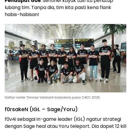
Pendapat Gue
: Sentinel kayak Lux1 itu penutup
lubang tim. Tanpa dia, tim kita pasti kena flank
habis-habisan!
Daftar roster Timnas Valorant Indonesia juara CAEC 2025.
f0rsakeN (IGL – Sage/Yoru)
f0v4i sebagai in-game leader (IGL) ngatur strategi
dengan Sage heal atau Yoru teleport. Dia dapet 12 kill