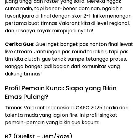
juang tinggi dan roster yang solid. Mereka nggak
cuma main, tapi bener-bener dominan, ngalahin
favorit juara di final dengan skor 2-1. Ini kemenangan
pertama buat timnas Valorant kita di level regional,
dan rasanya kayak mimpi jadi nyata!
Cerita Gue
: Gue inget banget pas nonton final lewat
live stream. Jantungan pas round terakhir, tapi pas
tim kita clutch, gue teriak sampe tetangga protes.
Bangga banget jadi bagian dari komunitas yang
dukung timnas!
Profil Pemain Kunci: Siapa yang Bikin
Emas Pulang?
Timnas Valorant Indonesia di CAEC 2025 terdiri dari
talenta muda yang lagi on fire. Ini profil singkat
pemain-pemain yang bikin gue kagum:
R7 (Duelist – Jett/Raze)