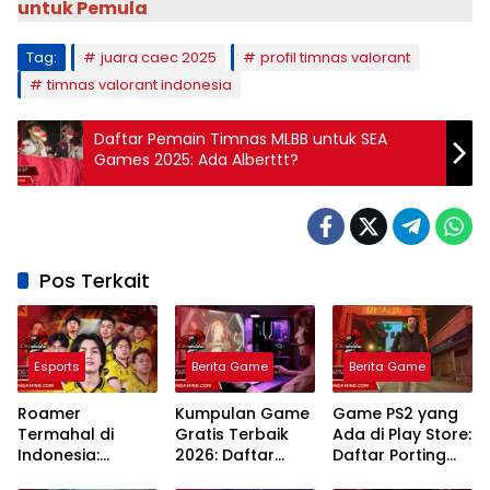
untuk Pemula
Tag:
juara caec 2025
profil timnas valorant
timnas valorant indonesia
Daftar Pemain Timnas MLBB untuk SEA
Games 2025: Ada Alberttt?
Pos Terkait
Esports
Berita Game
Berita Game
Roamer
Kumpulan Game
Game PS2 yang
Termahal di
Gratis Terbaik
Ada di Play Store:
Indonesia:
2026: Daftar
Daftar Porting
Analisis Nilai
Legal Tanpa
Resmi dan