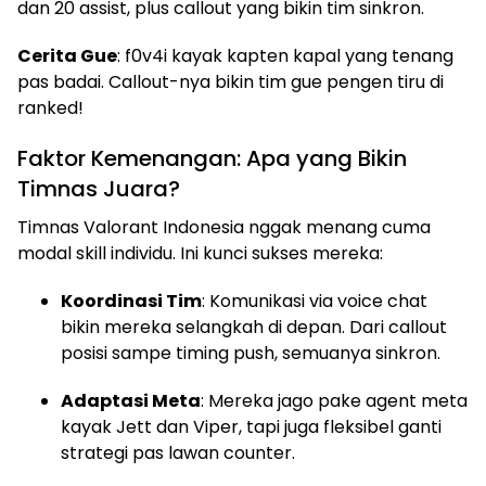
dan 20 assist, plus callout yang bikin tim sinkron.
Cerita Gue
: f0v4i kayak kapten kapal yang tenang
pas badai. Callout-nya bikin tim gue pengen tiru di
ranked!
Faktor Kemenangan: Apa yang Bikin
Timnas Juara?
Timnas Valorant Indonesia nggak menang cuma
modal skill individu. Ini kunci sukses mereka:
Koordinasi Tim
: Komunikasi via voice chat
bikin mereka selangkah di depan. Dari callout
posisi sampe timing push, semuanya sinkron.
Adaptasi Meta
: Mereka jago pake agent meta
kayak Jett dan Viper, tapi juga fleksibel ganti
strategi pas lawan counter.