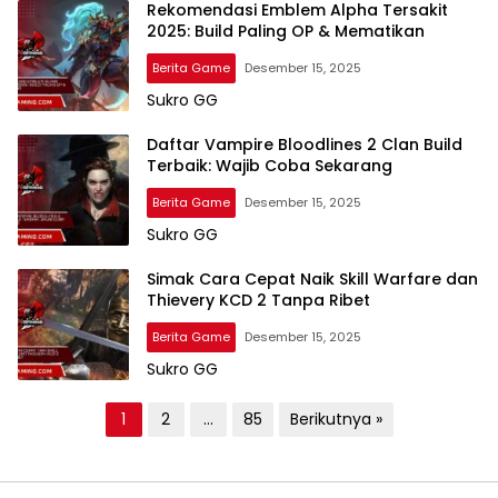
Rekomendasi Emblem Alpha Tersakit
2025: Build Paling OP & Mematikan
Berita Game
Desember 15, 2025
Sukro GG
Daftar Vampire Bloodlines 2 Clan Build
Terbaik: Wajib Coba Sekarang
Berita Game
Desember 15, 2025
Sukro GG
Simak Cara Cepat Naik Skill Warfare dan
Thievery KCD 2 Tanpa Ribet
Berita Game
Desember 15, 2025
Sukro GG
P
1
2
…
85
Berikutnya »
a
g