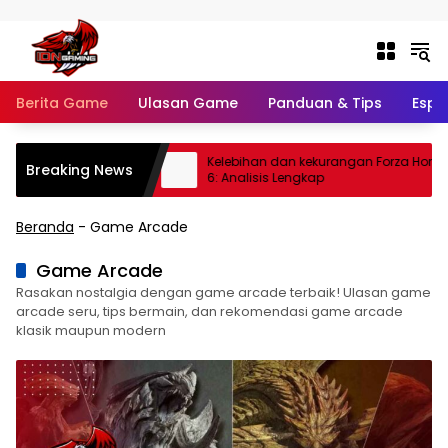
Langsung ke konten
Berita Game
Ulasan Game
Panduan & Tips
Espo
Ada di PS4? Cek
Kelebihan dan kekurangan Forza Horizon
Breaking News
6: Analisis Lengkap
Beranda
-
Game Arcade
Game Arcade
Rasakan nostalgia dengan game arcade terbaik! Ulasan game
arcade seru, tips bermain, dan rekomendasi game arcade
klasik maupun modern