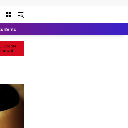
s Berita
Lainnya
Update
Game Bola Android yang Ada Liga
dwal
Indonesia: 7 Pilihan Terbaik