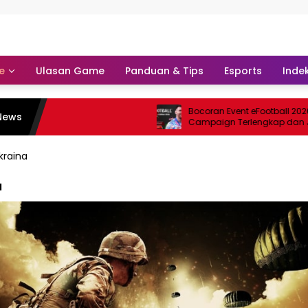
e
Ulasan Game
Panduan & Tips
Esports
Indek
Bocoran Event eFootball 2026: 
News
Campaign Terlengkap dan Ja
kraina
a