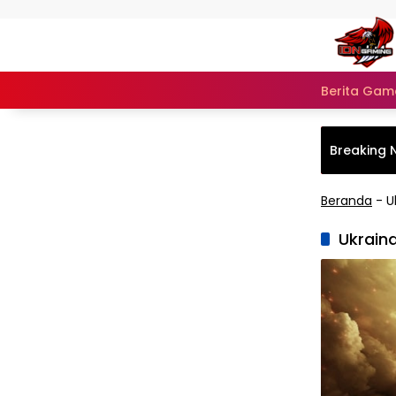
Langsung ke konten
Berita Gam
Breaking 
Beranda
-
U
Ukrain