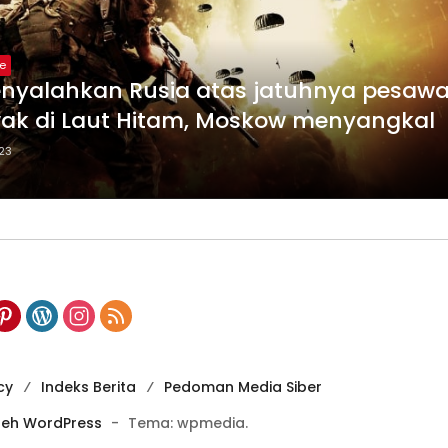
e
nyalahkan Rusia atas jatuhnya pesawa
ak di Laut Hitam, Moskow menyangkal
023
cy
Indeks Berita
Pedoman Media Siber
leh WordPress
-
Tema: wpmedia.