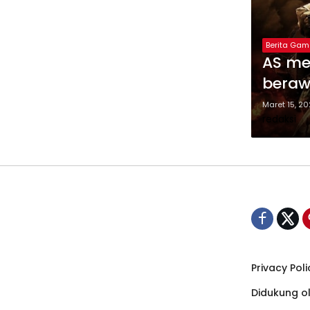
Berita Gam
AS me
beraw
Maret 15, 2
redaksi
Privacy Poli
Didukung o