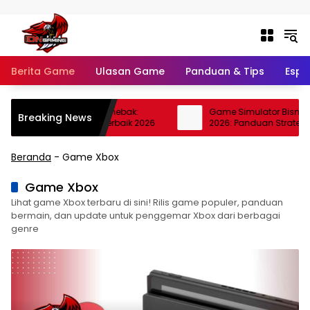
Langsung ke konten
Berita Game
Ulasan Game
Panduan & Tips
Espo
Menggambar dan Menebak:
Game Simulator Bisnis Andr
Breaking News
 Strategi Platform Terbaik 2026
2026: Panduan Strategi Us
Beranda
-
Game Xbox
Game Xbox
Lihat game Xbox terbaru di sini! Rilis game populer, panduan
bermain, dan update untuk penggemar Xbox dari berbagai
genre