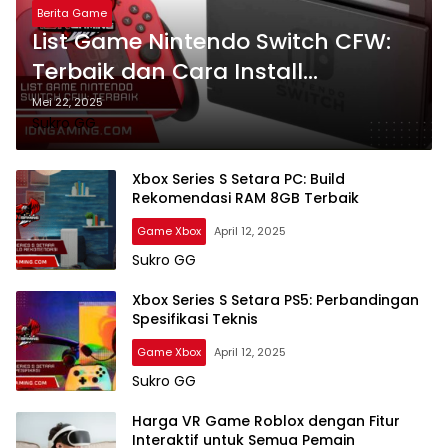
Berita Game
List Game Nintendo Switch CFW:
Terbaik dan Cara Install
Termudah
Mei 22, 2025
Sukro GG
Xbox Series S Setara PC: Build
Rekomendasi RAM 8GB Terbaik
Game Xbox
April 12, 2025
Sukro GG
Xbox Series S Setara PS5: Perbandingan
Spesifikasi Teknis
Game Xbox
April 12, 2025
Sukro GG
Harga VR Game Roblox dengan Fitur
Interaktif untuk Semua Pemain