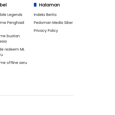
bel
Halaman
bile Legends
Indeks Berita
me Penghasil
Pedoman Media Siber
Privacy Policy
me buatan
esia
de redeem ML
ru
me offline seru