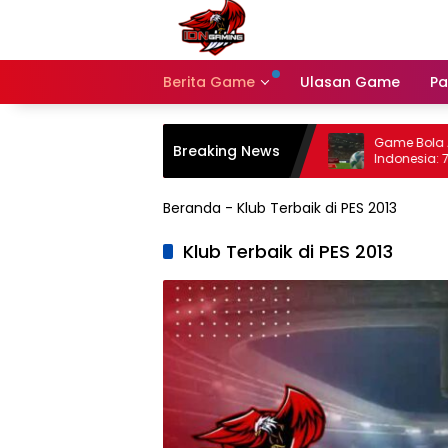
Langsung
ke
konten
Berita Game
Ulasan Game
Pa
Bocoran Event eFootball 2026: Update
Game Bola Andro
Breaking News
Campaign Terlengkap dan Jadwal
Indonesia: 7 Pilih
Beranda
-
Klub Terbaik di PES 2013
Klub Terbaik di PES 2013