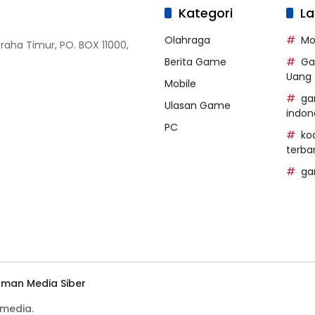
Kategori
La
Olahraga
Mo
Graha Timur, PO. BOX 11000,
Berita Game
Ga
Uang
Mobile
ga
Ulasan Game
indon
PC
ko
terba
ga
man Media Siber
media.