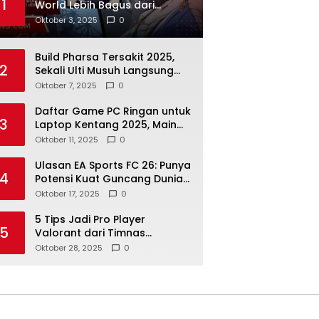
1
World Lebih Bagus dari
Genshin Impact
Oktober 3, 2025
0
Build Pharsa Tersakit 2025,
2
Sekali Ulti Musuh Langsung
Hilang Semua
Oktober 7, 2025
0
Daftar Game PC Ringan untuk
3
Laptop Kentang 2025, Main
Tanpa Lag!
Oktober 11, 2025
0
Ulasan EA Sports FC 26: Punya
4
Potensi Kuat Guncang Dunia
Game Bola!
Oktober 17, 2025
0
5 Tips Jadi Pro Player
5
Valorant dari Timnas
Indonesia Juara CAEC
Oktober 28, 2025
0