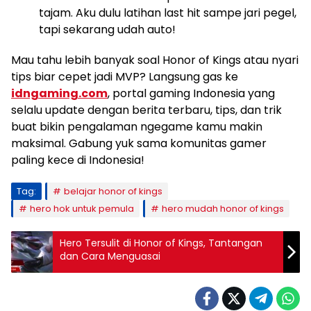
tajam. Aku dulu latihan last hit sampe jari pegel,
tapi sekarang udah auto!
Mau tahu lebih banyak soal Honor of Kings atau nyari
tips biar cepet jadi MVP? Langsung gas ke
idngaming.com
, portal gaming Indonesia yang
selalu update dengan berita terbaru, tips, dan trik
buat bikin pengalaman ngegame kamu makin
maksimal. Gabung yuk sama komunitas gamer
paling kece di Indonesia!
Tag:
belajar honor of kings
hero hok untuk pemula
hero mudah honor of kings
Hero Tersulit di Honor of Kings, Tantangan
dan Cara Menguasai