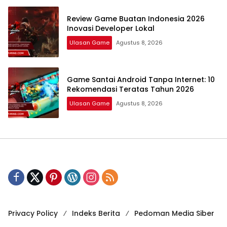
Review Game Buatan Indonesia 2026
Inovasi Developer Lokal
Ulasan Game
Agustus 8, 2026
Game Santai Android Tanpa Internet: 10
Rekomendasi Teratas Tahun 2026
Ulasan Game
Agustus 8, 2026
Privacy Policy
Indeks Berita
Pedoman Media Siber