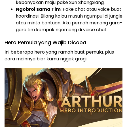
kebanyakan maju pake Sun Shangxiang.
Ngobrol sama Tim
: Pake chat atau voice buat
koordinasi. Bilang kalau musuh ngumpul di jungle
atau minta bantuan. Aku pernah menang gara-
gara tim kompak ngomong di voice chat.
Hero Pemula yang Wajib Dicoba
Ini beberapa hero yang ramah buat pemula, plus
cara mainnya biar kamu nggak grogi: