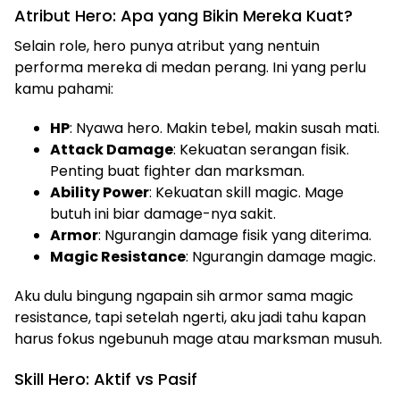
Atribut Hero: Apa yang Bikin Mereka Kuat?
Selain role, hero punya atribut yang nentuin
performa mereka di medan perang. Ini yang perlu
kamu pahami:
HP
: Nyawa hero. Makin tebel, makin susah mati.
Attack Damage
: Kekuatan serangan fisik.
Penting buat fighter dan marksman.
Ability Power
: Kekuatan skill magic. Mage
butuh ini biar damage-nya sakit.
Armor
: Ngurangin damage fisik yang diterima.
Magic Resistance
: Ngurangin damage magic.
Aku dulu bingung ngapain sih armor sama magic
resistance, tapi setelah ngerti, aku jadi tahu kapan
harus fokus ngebunuh mage atau marksman musuh.
Skill Hero: Aktif vs Pasif