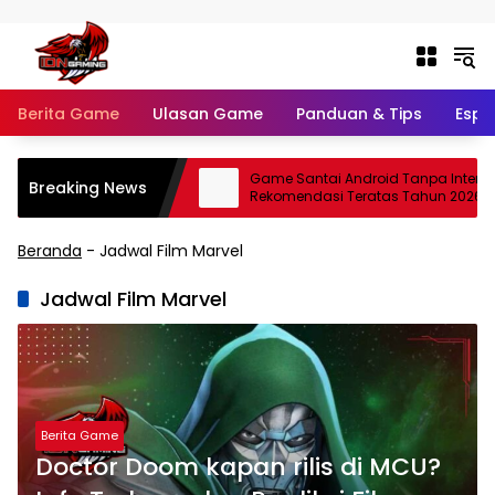
Langsung ke konten
Berita Game
Ulasan Game
Panduan & Tips
Espo
tan Indonesia 2026
Game Santai Android Tanpa Internet: 1
Breaking News
Lokal
Rekomendasi Teratas Tahun 2026
Beranda
-
Jadwal Film Marvel
Jadwal Film Marvel
Berita Game
Doctor Doom kapan rilis di MCU?