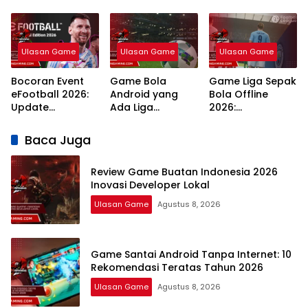
Inovasi
Rekomendasi
7 Rekomendasi
Developer Lokal
Teratas Tahun
RPG Naratif
2026
Terbaik 2026
Ulasan Game
Ulasan Game
Ulasan Game
Bocoran Event
Game Bola
Game Liga Sepak
eFootball 2026:
Android yang
Bola Offline
Update
Ada Liga
2026:
Campaign
Indonesia: 7
Rekomendasi
Terlengkap dan
Pilihan Terbaik
Terbaik Grafik
Baca Juga
Jadwal
Realistis
Review Game Buatan Indonesia 2026
Inovasi Developer Lokal
Ulasan Game
Agustus 8, 2026
Game Santai Android Tanpa Internet: 10
Rekomendasi Teratas Tahun 2026
Ulasan Game
Agustus 8, 2026