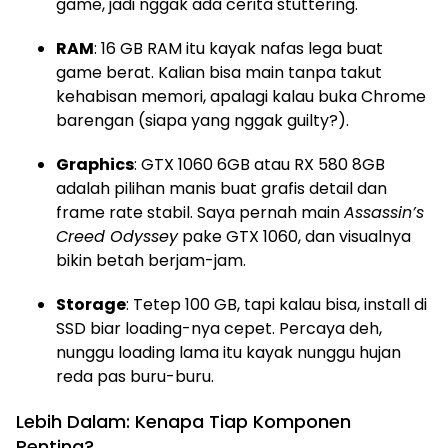
game, jadi nggak ada cerita stuttering.
RAM
: 16 GB RAM itu kayak nafas lega buat
game berat. Kalian bisa main tanpa takut
kehabisan memori, apalagi kalau buka Chrome
barengan (siapa yang nggak guilty?).
Graphics
: GTX 1060 6GB atau RX 580 8GB
adalah pilihan manis buat grafis detail dan
frame rate stabil. Saya pernah main
Assassin’s
Creed Odyssey
pake GTX 1060, dan visualnya
bikin betah berjam-jam.
Storage
: Tetep 100 GB, tapi kalau bisa, install di
SSD biar loading-nya cepet. Percaya deh,
nunggu loading lama itu kayak nunggu hujan
reda pas buru-buru.
Lebih Dalam: Kenapa Tiap Komponen
Penting?