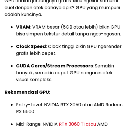
GPU adalah jantungnya grafis. Mau ngeliat samurai
duel dengan efek cahaya epik? GPU yang mumpuni
adalah kuncinya.
VRAM
: VRAM besar (6GB atau lebih) bikin GPU
bisa simpen tekstur detail tanpa ngos-ngosan.
Clock Speed
: Clock tinggi bikin GPU ngerender
grafis lebih cepet.
CUDA Cores/Stream Processors
: Semakin
banyak, semakin cepet GPU nanganin efek
visual kompleks.
Rekomendasi GPU
:
Entry-Level: NVIDIA RTX 3050 atau AMD Radeon
RX 6600
Mid-Range: NVIDIA
RTX 3060 Ti atau
AMD