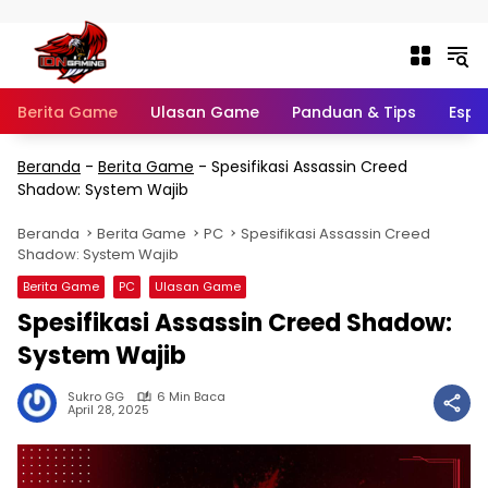
Langsung ke konten
Berita Game
Ulasan Game
Panduan & Tips
Espo
Beranda
-
Berita Game
-
Spesifikasi Assassin Creed
Shadow: System Wajib
Beranda
Berita Game
PC
Spesifikasi Assassin Creed
Shadow: System Wajib
Berita Game
PC
Ulasan Game
Spesifikasi Assassin Creed Shadow:
System Wajib
Sukro GG
6 Min Baca
April 28, 2025