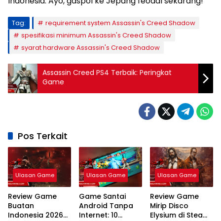
Indonesia. Ayo, gaspol ke Jepang feodal sekarang!
Tag:
requirement system Assassin's Creed Shadow
spesifikasi minimum Assassin's Creed Shadow
syarat hardware Assassin's Creed Shadow
Assassin Creed PS4 Terbaik: Peringkat
Game
Pos Terkait
Ulasan Game
Ulasan Game
Ulasan Game
Review Game
Game Santai
Review Game
Buatan
Android Tanpa
Mirip Disco
Indonesia 2026
Internet: 10
Elysium di Steam: