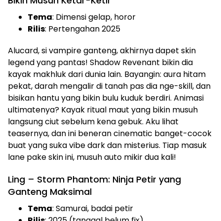
Bikin Musuh Ketar-Ketir
Tema
: Dimensi gelap, horor
Rilis
: Pertengahan 2025
Alucard, si vampire ganteng, akhirnya dapet skin
legend yang pantas! Shadow Revenant bikin dia
kayak makhluk dari dunia lain. Bayangin: aura hitam
pekat, darah mengalir di tanah pas dia nge-skill, dan
bisikan hantu yang bikin bulu kuduk berdiri. Animasi
ultimatenya? Kayak ritual maut yang bikin musuh
langsung ciut sebelum kena gebuk. Aku lihat
teasernya, dan ini beneran cinematic banget-cocok
buat yang suka vibe dark dan misterius. Tiap masuk
lane pake skin ini, musuh auto mikir dua kali!
Ling – Storm Phantom: Ninja Petir yang
Ganteng Maksimal
Tema
: Samurai, badai petir
Rilis
: 2025 (tanggal belum fix)