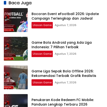
2026
Hadiah Gratis
Panduan
Baca Juga
Lengkap dan
Legal
Bocoran Event eFootball 2026: Update
Campaign Terlengkap dan Jadwal
Ulasan Game
Agustus 7, 2026
Game Bola Android yang Ada Liga
Indonesia: 7 Pilihan Terbaik
Ulasan Game
Agustus 7, 2026
Game Liga Sepak Bola Offline 2026:
Rekomendasi Terbaik Grafik Realistis
Ulasan Game
Agustus 7, 2026
Penukaran Kode Redeem FC Mobile:
Panduan Lengkap Terbaru 2026