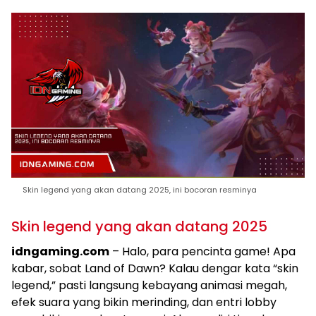
Skin legend yang akan datang 2025, ini bocoran resminya
Skin legend yang akan datang 2025
idngaming.com
– Halo, para pencinta game! Apa
kabar, sobat Land of Dawn? Kalau dengar kata “skin
legend,” pasti langsung kebayang animasi megah,
efek suara yang bikin merinding, dan entri lobby