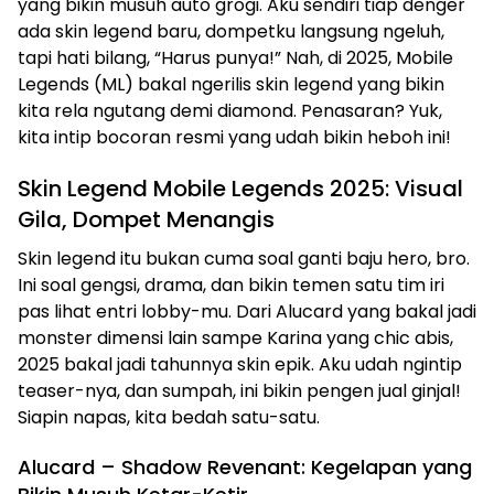
yang bikin musuh auto grogi. Aku sendiri tiap denger
ada skin legend baru, dompetku langsung ngeluh,
tapi hati bilang, “Harus punya!” Nah, di 2025, Mobile
Legends (ML) bakal ngerilis skin legend yang bikin
kita rela ngutang demi diamond. Penasaran? Yuk,
kita intip bocoran resmi yang udah bikin heboh ini!
Skin Legend Mobile Legends 2025: Visual
Gila, Dompet Menangis
Skin legend itu bukan cuma soal ganti baju hero, bro.
Ini soal gengsi, drama, dan bikin temen satu tim iri
pas lihat entri lobby-mu. Dari Alucard yang bakal jadi
monster dimensi lain sampe Karina yang chic abis,
2025 bakal jadi tahunnya skin epik. Aku udah ngintip
teaser-nya, dan sumpah, ini bikin pengen jual ginjal!
Siapin napas, kita bedah satu-satu.
Alucard – Shadow Revenant: Kegelapan yang