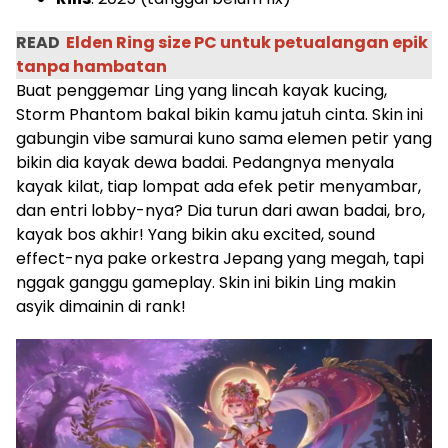
READ
Elden Ring size PC untuk petualangan epik
tanpa hambatan
Buat penggemar Ling yang lincah kayak kucing,
Storm Phantom bakal bikin kamu jatuh cinta. Skin ini
gabungin vibe samurai kuno sama elemen petir yang
bikin dia kayak dewa badai. Pedangnya menyala
kayak kilat, tiap lompat ada efek petir menyambar,
dan entri lobby-nya? Dia turun dari awan badai, bro,
kayak bos akhir! Yang bikin aku excited, sound
effect-nya pake orkestra Jepang yang megah, tapi
nggak ganggu gameplay. Skin ini bikin Ling makin
asyik dimainin di rank!