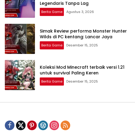
Legendaris Tanpa Lag
Berita Game
Agustus 3, 2026
Simak Review performa Monster Hunter
Wilds di PC kentang: Lancar Jaya
Berita Game
Desember 15, 2025
Koleksi Mod Minecraft terbaik versi 1.21
untuk survival Paling Keren
Berita Game
Desember 15, 2025