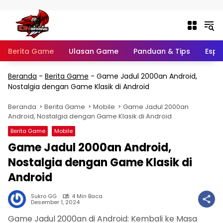
Langsung ke konten
Berita Game
Ulasan Game
Panduan & Tips
Espo
Beranda
-
Berita Game
-
Game Jadul 2000an Android,
Nostalgia dengan Game Klasik di Android
Beranda
Berita Game
Mobile
Game Jadul 2000an
Android, Nostalgia dengan Game Klasik di Android
Berita Game
Mobile
Game Jadul 2000an Android,
Nostalgia dengan Game Klasik di
Android
Sukro GG
4 Min Baca
Desember 1, 2024
Game Jadul 2000an di Android: Kembali ke Masa