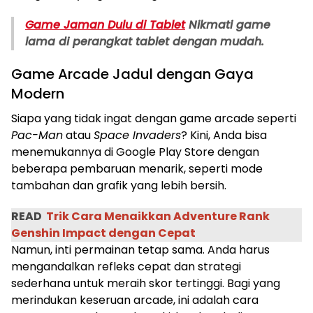
Game Jaman Dulu di Tablet
Nikmati game
lama di perangkat tablet dengan mudah.
Game Arcade Jadul dengan Gaya
Modern
Siapa yang tidak ingat dengan game arcade seperti
Pac-Man
atau
Space Invaders
? Kini, Anda bisa
menemukannya di Google Play Store dengan
beberapa pembaruan menarik, seperti mode
tambahan dan grafik yang lebih bersih.
READ
Trik Cara Menaikkan Adventure Rank
Genshin Impact dengan Cepat
Namun, inti permainan tetap sama. Anda harus
mengandalkan refleks cepat dan strategi
sederhana untuk meraih skor tertinggi. Bagi yang
merindukan keseruan arcade, ini adalah cara