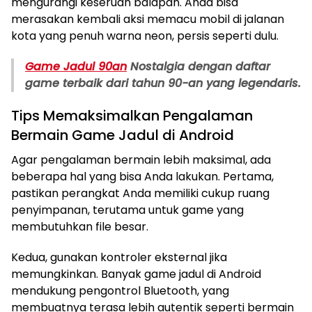
mengurangi keseruan balapan. Anda bisa
merasakan kembali aksi memacu mobil di jalanan
kota yang penuh warna neon, persis seperti dulu.
Game Jadul 90an
Nostalgia dengan daftar
game terbaik dari tahun 90-an yang legendaris.
Tips Memaksimalkan Pengalaman
Bermain Game Jadul di Android
Agar pengalaman bermain lebih maksimal, ada
beberapa hal yang bisa Anda lakukan. Pertama,
pastikan perangkat Anda memiliki cukup ruang
penyimpanan, terutama untuk game yang
membutuhkan file besar.
Kedua, gunakan kontroler eksternal jika
memungkinkan. Banyak game jadul di Android
mendukung pengontrol Bluetooth, yang
membuatnya terasa lebih autentik seperti bermain