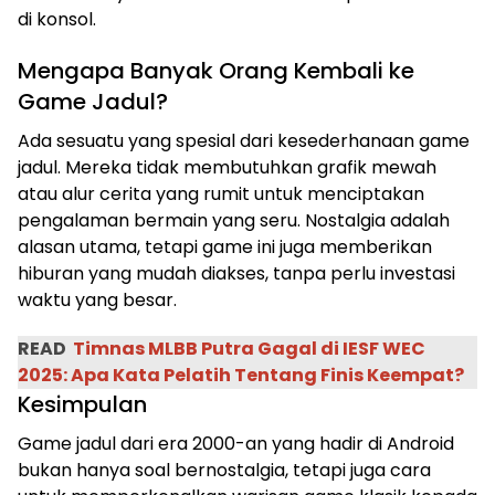
di konsol.
Mengapa Banyak Orang Kembali ke
Game Jadul?
Ada sesuatu yang spesial dari kesederhanaan game
jadul. Mereka tidak membutuhkan grafik mewah
atau alur cerita yang rumit untuk menciptakan
pengalaman bermain yang seru. Nostalgia adalah
alasan utama, tetapi game ini juga memberikan
hiburan yang mudah diakses, tanpa perlu investasi
waktu yang besar.
READ
Timnas MLBB Putra Gagal di IESF WEC
2025: Apa Kata Pelatih Tentang Finis Keempat?
Kesimpulan
Game jadul dari era 2000-an yang hadir di Android
bukan hanya soal bernostalgia, tetapi juga cara