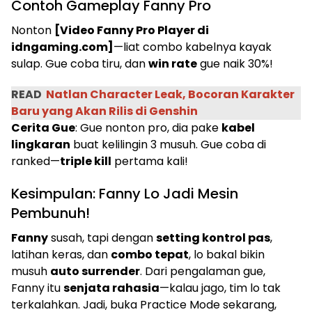
Contoh Gameplay Fanny Pro
Nonton
[Video Fanny Pro Player di
idngaming.com]
—liat combo kabelnya kayak
sulap. Gue coba tiru, dan
win rate
gue naik 30%!
READ
Natlan Character Leak, Bocoran Karakter
Baru yang Akan Rilis di Genshin
Cerita Gue
: Gue nonton pro, dia pake
kabel
lingkaran
buat kelilingin 3 musuh. Gue coba di
ranked—
triple kill
pertama kali!
Kesimpulan: Fanny Lo Jadi Mesin
Pembunuh!
Fanny
susah, tapi dengan
setting kontrol pas
,
latihan keras, dan
combo tepat
, lo bakal bikin
musuh
auto surrender
. Dari pengalaman gue,
Fanny itu
senjata rahasia
—kalau jago, tim lo tak
terkalahkan. Jadi, buka Practice Mode sekarang,