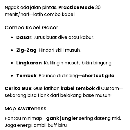
Nggak ada jalan pintas.
Practice Mode
30
menit/hari—latih combo kabel.
Combo Kabel Gacor
Dasar
: Lurus buat dive atau kabur.
Zig-Zag
: Hindari skill musuh.
Lingkaran
: Kelilingin musuh, bikin bingung.
Tembok
: Bounce di dinding—
shortcut gila
.
Cerita Gue
: Gue latihan
kabel tembok
di Custom—
sekarang bisa flank dari belakang base musuh!
Map Awareness
Pantau minimap—
gank jungler
sering dateng mid.
Jaga energi, ambil buff biru.