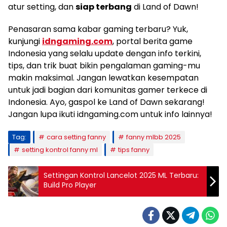
atur setting, dan
siap terbang
di Land of Dawn!
Penasaran sama kabar gaming terbaru? Yuk,
kunjungi
idngaming.com
, portal berita game
Indonesia yang selalu update dengan info terkini,
tips, dan trik buat bikin pengalaman gaming-mu
makin maksimal. Jangan lewatkan kesempatan
untuk jadi bagian dari komunitas gamer terkece di
Indonesia. Ayo, gaspol ke Land of Dawn sekarang!
Jangan lupa ikuti idngaming.com untuk info lainnya!
Tag:
cara setting fanny
fanny mlbb 2025
setting kontrol fanny ml
tips fanny
Settingan Kontrol Lancelot 2025 ML Terbaru:
Build Pro Player