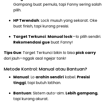
Gampang buat pemula, tapi Fanny sering salah
pilih.
HP Terendah
: Lock musuh yang sekarat. Oke
buat finish, tapi kurang presisi.
Target Terkunci
:
Manual lock
—lo pilih sendiri.
Rekomendasi gue
buat Fanny!
Tips Gue
: Target Terkunci bikin lo bisa
pick carry
dari jauh—nggak asal ngejar tank!
Metode Kontrol: Manual atau Bantuan?
Manual
: Lo
arahin sendiri
kabel.
Presisi
tinggi
, tapi butuh latihan.
Bantuan
: Sistem auto-aim.
Lebih gampang
,
tapi kurang akurat.