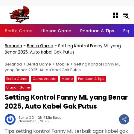
Langsung ke konten
Berita Game
Ulasan Game
Panduan & Tips
Espo
Beranda
-
Berita Game
-
Setting Kontrol Fanny ML yang
Benar 2025, Auto Kabel Gak Putus
Beranda
Berita Game
Mobile
Setting Kontrol Fanny ML
yang Benar 2025, Auto Kabel Gak Putus
Berita Game
Game Arcade
Mobile
Panduan & Tips
Ulasan Game
Setting Kontrol Fanny ML yang Benar
2025, Auto Kabel Gak Putus
Sukro GG
4 Min Baca
November 5, 2025
Tips setting kontrol Fanny ML terbaik agar kabel gak