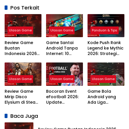
Pos Terkait
Ulasan Game
Ulasan Game
Panduan & Tips
Review Game
Game Santai
Kode Push Rank
Buatan
Android Tanpa
Legend ke Mythic
Indonesia 2026
Internet: 10
2026: Strategi
Inovasi
Rekomendasi
Meta dan
Developer Lokal
Teratas Tahun
Rahasia
2026
Winstreak
Terbaru
Ulasan Game
Ulasan Game
Ulasan Game
Review Game
Bocoran Event
Game Bola
Mirip Disco
eFootball 2026:
Android yang
Elysium di Steam:
Update
Ada Liga
7 Rekomendasi
Campaign
Indonesia: 7
RPG Naratif
Terlengkap dan
Pilihan Terbaik
Baca Juga
Terbaik 2026
Jadwal