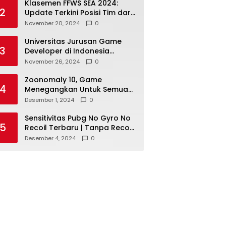
Klasemen FFWS SEA 2024:
2
Update Terkini Posisi Tim dari
Asia Tenggara
November 20, 2024
0
Universitas Jurusan Game
3
Developer di Indonesia
dengan Reputasi Baik
November 26, 2024
0
Zoonomaly 10, Game
4
Menegangkan Untuk Semua
Pecinta Horor
Desember 1, 2024
0
Sensitivitas Pubg No Gyro No
5
Recoil Terbaru | Tanpa Recoil
Untuk Headshot Lebih Mudah!
Desember 4, 2024
0