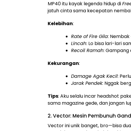
MP40 itu kayak legenda hidup di
Free
jatuh cinta sama kecepatan nemba
Kelebihan
:
Rate of Fire Gila
: Nembak 
Lincah
: Lo bisa lari-lari
Recoil Ramah
: Gampang d
Kekurangan
:
Damage Agak Kecil
: Per
Jarak Pendek
: Nggak berg
Tips
: Aku selalu incar headshot p
sama magazine gede, dan jangan lup
2. Vector: Mesin Pembunuh Gan
Vector ini unik banget, bro—bisa du