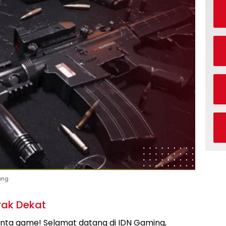
ang
arak Dekat
inta game! Selamat datang di IDN Gaming,