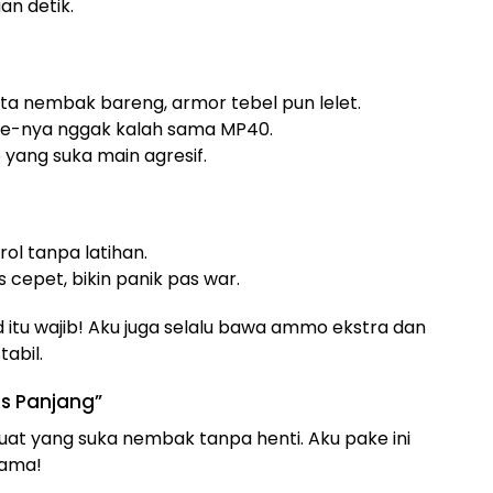
n detik.
ata nembak bareng, armor tebel pun lelet.
fire-nya nggak kalah sama MP40.
o yang suka main agresif.
rol tanpa latihan.
s cepet, bikin panik pas war.
und itu wajib! Aku juga selalu bawa ammo ekstra dan
abil.
s Panjang”
uat yang suka nembak tanpa henti. Aku pake ini
lama!