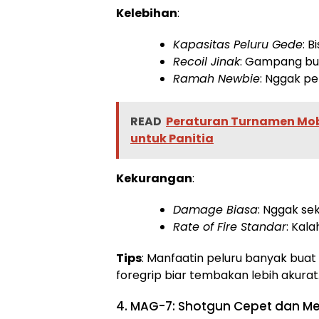
Kelebihan
:
Kapasitas Peluru Gede
: 
Recoil Jinak
: Gampang bu
Ramah Newbie
: Nggak pe
READ
Peraturan Turnamen Mobi
untuk Panitia
Kekurangan
:
Damage Biasa
: Nggak se
Rate of Fire Standar
: Kal
Tips
: Manfaatin peluru banyak bua
foregrip biar tembakan lebih akurat
4. MAG-7: Shotgun Cepet dan M