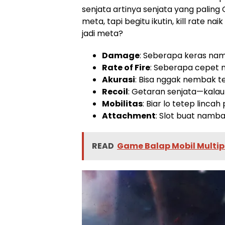
senjata artinya senjata yang paling
meta, tapi begitu ikutin, kill rate na
jadi meta?
Damage
: Seberapa keras na
Rate of Fire
: Seberapa cepet 
Akurasi
: Bisa nggak nembak tep
Recoil
: Getaran senjata—kalau
Mobilitas
: Biar lo tetep linca
Attachment
: Slot buat namb
READ
Game Balap Mobil Multipl