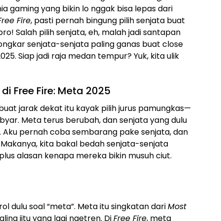
 gaming yang bikin lo nggak bisa lepas dari
Free Fire
, pasti pernah bingung pilih senjata buat
bro! Salah pilih senjata, eh, malah jadi santapan
bongkar senjata-senjata paling ganas buat close
025. Siap jadi raja medan tempur? Yuk, kita ulik
di Free Fire: Meta 2025
t buat jarak dekat itu kayak pilih jurus pamungkas—
byar. Meta terus berubah, dan senjata yang dulu
up. Aku pernah coba sembarang pake senjata, dan
 Makanya, kita bakal bedah senjata-senjata
 plus alasan kenapa mereka bikin musuh ciut.
l dulu soal “meta”. Meta itu singkatan dari
Most
ling jitu yang lagi ngetren. Di
Free Fire
, meta