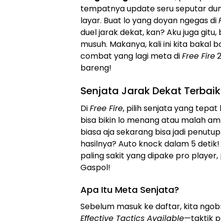
tempatnya update seru seputar dunia
layar. Buat lo yang doyan ngegas di
duel jarak dekat, kan? Aku juga gitu, 
musuh. Makanya, kali ini kita bakal 
combat yang lagi meta di
Free Fire
2
bareng!
Senjata Jarak Dekat Terbaik 
Di
Free Fire
, pilih senjata yang tepa
bisa bikin lo menang atau malah am
biasa aja sekarang bisa jadi penut
hasilnya? Auto knock dalam 5 detik!
paling sakit yang dipake pro player,
Gaspol!
Apa Itu Meta Senjata?
Sebelum masuk ke daftar, kita ngobro
Effective Tactics Available
—taktik pa