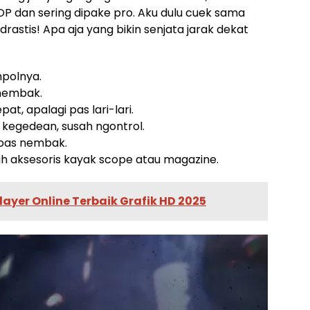
 OP dan sering dipake pro. Aku dulu cuek sama
ik drastis! Apa aja yang bikin senjata jarak dekat
mpolnya.
nembak.
at, apalagi pas lari-lari.
 kegedean, susah ngontrol.
h pas nembak.
ah aksesoris kayak scope atau magazine.
ayer Online Terbaik Grafik HD 2025