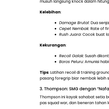
musuh langsung knock dalam hitunga
Kelebihan
:
Damage Brutal
: Dua senj
Cepet Nembak
: Rate of 
Rush Juara
: Cocok buat l
Kekurangan
:
Recoil Galak
: Susah dikont
Boros Peluru
: Amunisi habi
Tips
: Latihan recoil di training gro
pasang foregrip biar nembak lebih st
3. Thompson: SMG dengan “Nafa
Thompson ini kayak sahabat setia b
pas squad war, dan beneran tahan 