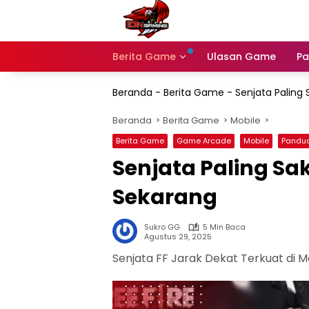
Langsung
ke
konten
Berita Game
Ulasan Game
Pa
Beranda
-
Berita Game
-
Senjata Paling 
Beranda
Berita Game
Mobile
Berita Game
Game Arcade
Mobile
Pandua
Senjata Paling Sak
Sekarang
Sukro GG
5 Min Baca
Agustus 29, 2025
Senjata FF Jarak Dekat Terkuat di 