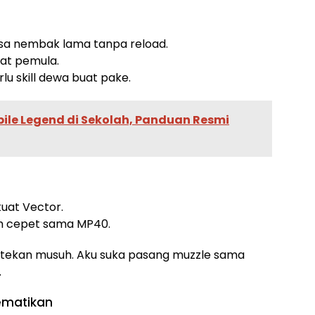
Bisa nembak lama tanpa reload.
at pemula.
rlu skill dewa buat pake.
le Legend di Sekolah, Panduan Resmi
kuat Vector.
ah cepet sama MP40.
t tekan musuh. Aku suka pasang muzzle sama
.
ematikan