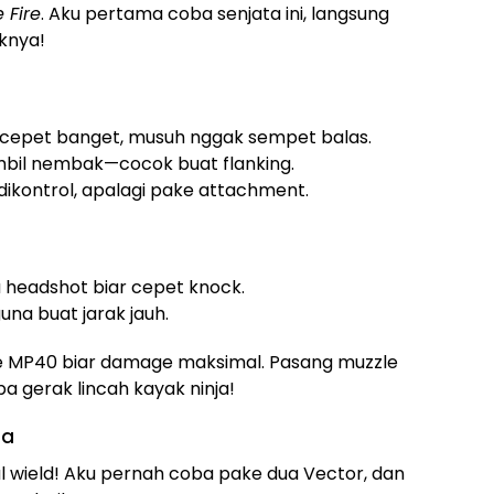
 Fire
. Aku pertama coba senjata ini, langsung
knya!
cepet banget, musuh nggak sempet balas.
 sambil nembak—cocok buat flanking.
ikontrol, apalagi pake attachment.
lu headshot biar cepet knock.
una buat jarak jauh.
ake MP40 biar damage maksimal. Pasang muzzle
a gerak lincah kayak ninja!
da
al wield! Aku pernah coba pake dua Vector, dan