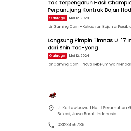
Tak Terpengaruh Hasil Champions
Perpanujang Kontrak Bojan Ho
Olahraga
Mei 12, 2024
IdnGaming.Com – Kehadiran Bojan di Persi
Langsung Pimpin Timnas U-17 In
dari Shin Tae-yong
Olahraga
Mei 12, 2024
IdnGaming.Com – Nova sebelumnya mendamp
Jl. Kertawibawa 1 No. 11 Perumahan 
Bekasi, Jawa Barat, Indonesia
08123456789