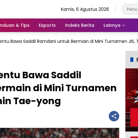
Kamis, 6 Agustus 2026
nduan & Tips
Esports
Indeks Berita
Lainnya
ntu Bawa Saddil Ramdani untuk Bermain di Mini Turnamen JIS,
entu Bawa Saddil
rmain di Mini Turnamen
hin Tae-yong