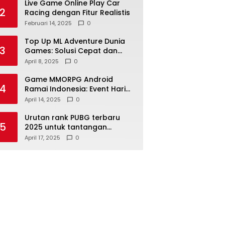
Live Game Online Play Car
2
Racing dengan Fitur Realistis
Februari 14, 2025
0
Top Up ML Adventure Dunia
3
Games: Solusi Cepat dan
Aman
April 8, 2025
0
Game MMORPG Android
4
Ramai Indonesia: Event Harian
& Skin Keren
April 14, 2025
0
Urutan rank PUBG terbaru
5
2025 untuk tantangan
kompetitif
April 17, 2025
0