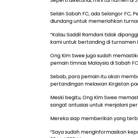
Seperti diketahui, mini turnamen di 
Selain Sabah FC, ada Selangor FC, P
diundang untuk memeriahkan turna
“Kalau Saddil Ramdani tidak dipangg
kami untuk bertanding di turnamen i
Ong Kim Swee juga sudah memasti
pemain timnas Malaysia di Sabah FC
Sebab, para pemain itu akan membe
pertandingan melawan Kirgistan pad
Meski begitu, Ong Kim Swee memas
sangat antusias untuk menjalani pe
Mereka siap memberikan yang terb
“Saya sudah menginformasikan kep