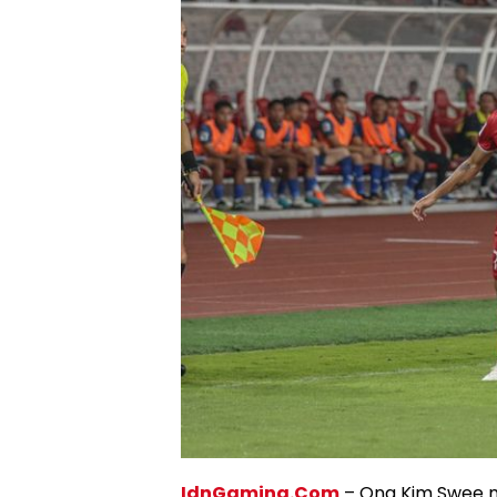
IdnGaming.Com
– Ong Kim Swee m