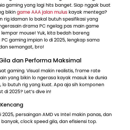
a gaming yang lagi hits banget. Siap nggak buat
g bikin
game AAA jalan mulus
kayak mentega?
n rig idaman lo bakal butuh spesifikasi yang
 ngerasain drama PC ngelag pas main game
en lempar mouse! Yuk, kita bedah bareng
 PC gaming impian lo di 2025, lengkap sama
 dan semangat, bro!
 Gila dan Performa Maksimal
at gaming. Visual makin realistis, frame rate
in yang bikin lo ngerasa kayak masuk ke dunia
, lo butuh rig yang kuat. Apa aja sih komponen
t di 2025? Let’s dive in!
 Kencang
i 2025, persaingan AMD vs Intel makin panas, dan
banyak, clock speed gila, dan efisiensi top.