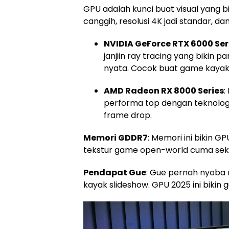
GPU adalah kunci buat visual yang bik
canggih, resolusi 4K jadi standar, da
NVIDIA GeForce RTX 6000 Ser
janjiin ray tracing yang bikin
nyata. Cocok buat game kaya
AMD Radeon RX 8000 Series
:
performa top dengan teknologi F
frame drop.
Memori GDDR7
: Memori ini bikin G
tekstur game open-world cuma sek
Pendapat Gue
: Gue pernah nyoba 
kayak slideshow. GPU 2025 ini bikin 