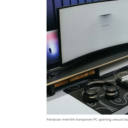
Panduan memilih komponen PC gaming sesuai b