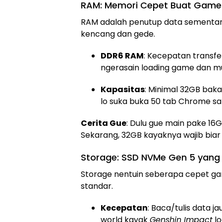
RAM: Memori Cepet Buat Game
RAM adalah penutup data sementara
kencang dan gede.
DDR6 RAM
: Kecepatan transfe
ngerasain loading game dan mu
Kapasitas
: Minimal 32GB baka
lo suka buka 50 tab Chrome sa
Cerita Gue
: Dulu gue main pake 16
Sekarang, 32GB kayaknya wajib bia
Storage: SSD NVMe Gen 5 yang
Storage nentuin seberapa cepet gam
standar.
Kecepatan
: Baca/tulis data 
world kayak
Genshin Impact
lo