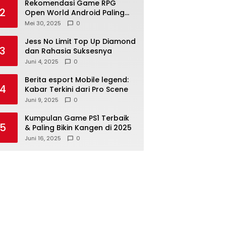
Rekomendasi Game RPG
2
Open World Android Paling
Seru 2025
Mei 30, 2025
0
Jess No Limit Top Up Diamond
3
dan Rahasia Suksesnya
Juni 4, 2025
0
Berita esport Mobile legend:
4
Kabar Terkini dari Pro Scene
Juni 9, 2025
0
Kumpulan Game PS1 Terbaik
5
& Paling Bikin Kangen di 2025
Juni 16, 2025
0