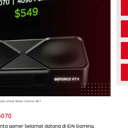
rbaik untuk Main Game 4K?
5070
inta game! Selamat datang di IDN Gaming,