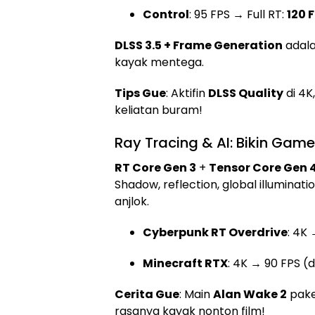
Control
: 95 FPS → Full RT:
120 
DLSS 3.5 + Frame Generation
adal
kayak mentega.
Tips Gue
: Aktifin
DLSS Quality
di 4K
keliatan buram!
Ray Tracing & AI: Bikin Gam
RT Core Gen 3
+
Tensor Core Gen 
Shadow, reflection, global illumina
anjlok.
Cyberpunk RT Overdrive
: 4K
Minecraft RTX
: 4K → 90 FPS (
Cerita Gue
: Main
Alan Wake 2
pake 
rasanya kayak nonton film!