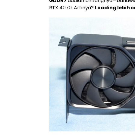
GDDR7
adalah bintangnya—bandwi
RTX 4070. Artinya?
Loading lebih 