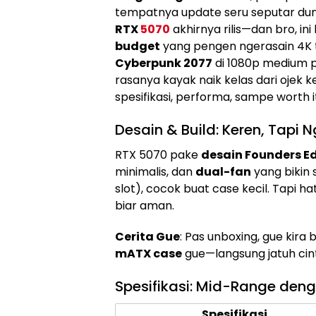
tempatnya update seru seputar duni
RTX
5070
akhirnya rilis—dan bro, in
budget
yang pengen ngerasain 4K ta
Cyberpunk 2077
di 1080p medium p
rasanya kayak naik kelas dari ojek k
spesifikasi, performa, sampe worth i
Desain & Build: Keren, Tapi
RTX 5070 pake
desain Founders Ed
minimalis, dan
dual-fan
yang bikin 
slot), cocok buat case kecil. Tapi hat
biar aman.
Cerita Gue
: Pas unboxing, gue kira
mATX case
gue—langsung jatuh cin
Spesifikasi: Mid-Range den
Spesifikasi