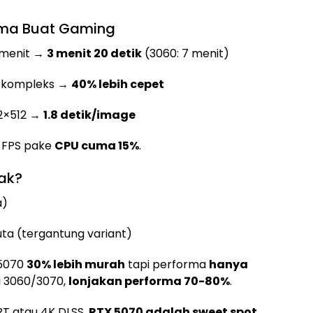
uma Buat Gaming
0 menit →
3 menit 20 detik
(3060: 7 menit)
e kompleks →
40% lebih cepet
12×512 →
1.8 detik/image
0 FPS pake
CPU cuma 15%
.
gak?
a)
1 juta (tergantung variant)
 5070
30% lebih murah
tapi performa
hanya
ri 3060/3070,
lonjakan performa 70-80%
.
RT atau 4K DLSS,
RTX 5070 adalah sweet spot
.