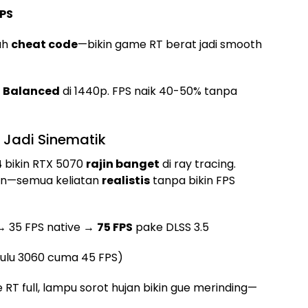
FPS
ah
cheat code
—bikin game RT berat jadi smooth
,
Balanced
di 1440p. FPS naik 40-50% tanpa
e Jadi Sinematik
4
bikin RTX 5070
rajin banget
di ray tracing.
tion—semua keliatan
realistis
tanpa bikin FPS
 → 35 FPS native →
75 FPS
pake DLSS 3.5
dulu 3060 cuma 45 FPS)
RT full, lampu sorot hujan bikin gue merinding—