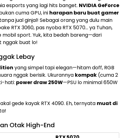
a esports yang lagi hits banget.
NVIDIA GeForce
i bukan cuma GPU, ini
harapan baru buat gamer
npa jual ginjal! Sebagai orang yang dulu main
ake RTX 3060, pas nyoba RTX 5070… ya Tuhan,
e mobil sport. Yuk, kita bedah bareng—dari
t nggak buat lo!
 Nggak Lebay
ition
yang simpel tapi elegan—hitam doff, RGB
suara nggak berisik. Ukurannya
kompak
(cuma 2
i-hati:
power draw 250W
—PSU lo minimal 650W
 bakal gede kayak RTX 4090. Eh, ternyata
muat di
ta!
gan Otak High-End
RTX 5070