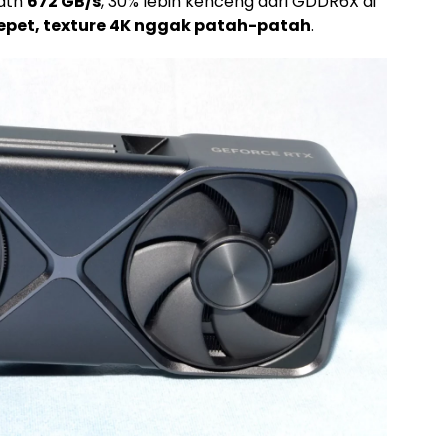
dth
672 GB/s
, 30% lebih kenceng dari GDDR6X di
cepet, texture 4K nggak patah-patah
.