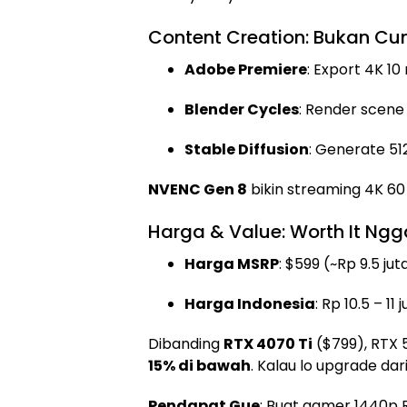
Content Creation: Bukan C
Adobe Premiere
: Export 4K 1
Blender Cycles
: Render scen
Stable Diffusion
: Generate 5
NVENC Gen 8
bikin streaming 4K 6
Harga & Value: Worth It Ng
Harga MSRP
: $599 (~Rp 9.5 jut
Harga Indonesia
: Rp 10.5 – 1
Dibanding
RTX 4070 Ti
($799), RTX
15% di bawah
. Kalau lo upgrade da
Pendapat Gue
: Buat gamer 1440p 