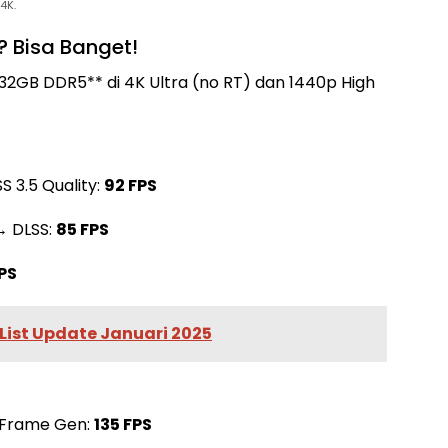
4K.
? Bisa Banget!
32GB DDR5** di 4K Ultra (no RT) dan 1440p High
S 3.5 Quality:
92 FPS
 → DLSS:
85 FPS
FPS
 List Update Januari 2025
+ Frame Gen:
135 FPS