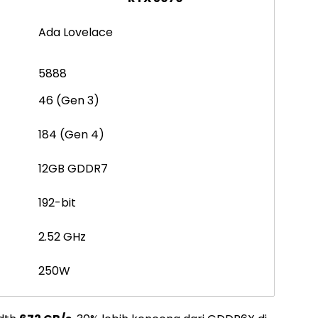
Ada Lovelace
5888
46 (Gen 3)
184 (Gen 4)
12GB GDDR7
192-bit
2.52 GHz
250W