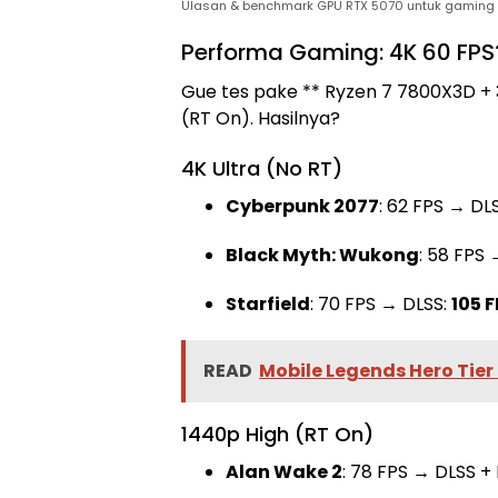
Ulasan & benchmark GPU RTX 5070 untuk gaming 
Performa Gaming: 4K 60 FPS
Gue tes pake ** Ryzen 7 7800X3D + 
(RT On). Hasilnya?
4K Ultra (No RT)
Cyberpunk 2077
: 62 FPS → DLS
Black Myth: Wukong
: 58 FPS
Starfield
: 70 FPS → DLSS:
105 
READ
Mobile Legends Hero Tier
1440p High (RT On)
Alan Wake 2
: 78 FPS → DLSS 