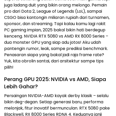
juga ladang duit yang bikin orang melongo. Pemain
pro dari Dota 2, League of Legends (LoL), sampai
CSGO bisa kantongin miliaran rupiah dari turnamen,
sponsor, dan streaming. Tapi kalau kamu lagi rakit
PC gaming impian, 2025 bakal bikin hati berdegup
kenceng. NVIDIA RTX 5080 vs AMD RX 8000 Series –
dua monster GPU yang siap adu jotos! Aku udah
pantengin rumor, leak, sampe prediksi benchmark.
Penasaran siapa yang bakal jadi raja frame rate?
Yuk, kita obrolin santai, dari arsitektur sampe tips
pilih!
Perang GPU 2025: NVIDIA vs AMD, Siapa
Lebih Gahar?
Persaingan NVIDIA-AMD kayak derby klasik – selalu
bikin deg-degan. Setiap generasi baru, performa
melonjak, fitur inovatif bermunculan. RTX 5080 pake
Blackwell, RX 8000 Series RDNA 4. Keduanya janji