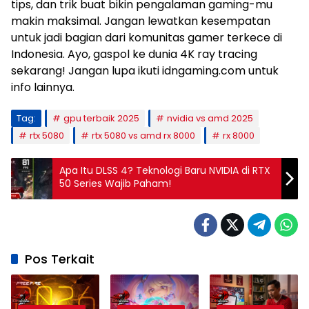
tips, dan trik buat bikin pengalaman gaming-mu
makin maksimal. Jangan lewatkan kesempatan
untuk jadi bagian dari komunitas gamer terkece di
Indonesia. Ayo, gaspol ke dunia 4K ray tracing
sekarang! Jangan lupa ikuti idngaming.com untuk
info lainnya.
Tag:
gpu terbaik 2025
nvidia vs amd 2025
rtx 5080
rtx 5080 vs amd rx 8000
rx 8000
Apa Itu DLSS 4? Teknologi Baru NVIDIA di RTX
50 Series Wajib Paham!
Pos Terkait