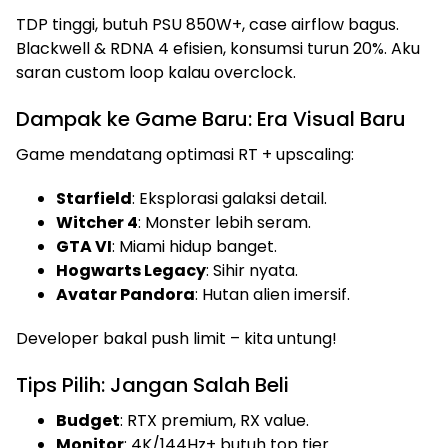
TDP tinggi, butuh PSU 850W+, case airflow bagus.
Blackwell & RDNA 4 efisien, konsumsi turun 20%. Aku
saran custom loop kalau overclock.
Dampak ke Game Baru: Era Visual Baru
Game mendatang optimasi RT + upscaling:
Starfield
: Eksplorasi galaksi detail.
Witcher 4
: Monster lebih seram.
GTA VI
: Miami hidup banget.
Hogwarts Legacy
: Sihir nyata.
Avatar Pandora
: Hutan alien imersif.
Developer bakal push limit – kita untung!
Tips Pilih: Jangan Salah Beli
Budget
: RTX premium, RX value.
Monitor
: 4K/144Hz+ butuh top tier.