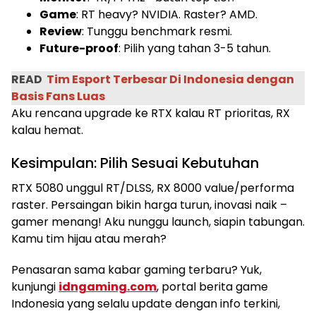
Game
: RT heavy? NVIDIA. Raster? AMD.
Review
: Tunggu benchmark resmi.
Future-proof
: Pilih yang tahan 3-5 tahun.
READ
Tim Esport Terbesar Di Indonesia dengan
Basis Fans Luas
Aku rencana upgrade ke RTX kalau RT prioritas, RX
kalau hemat.
Kesimpulan: Pilih Sesuai Kebutuhan
RTX 5080 unggul RT/DLSS, RX 8000 value/performa
raster. Persaingan bikin harga turun, inovasi naik –
gamer menang! Aku nunggu launch, siapin tabungan.
Kamu tim hijau atau merah?
Penasaran sama kabar gaming terbaru? Yuk,
kunjungi
idngaming.com
, portal berita game
Indonesia yang selalu update dengan info terkini,