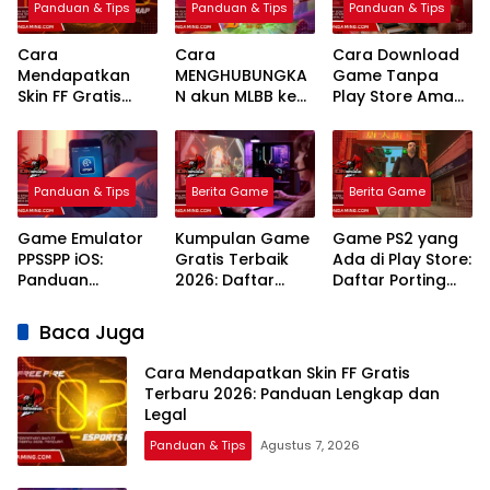
Panduan & Tips
Panduan & Tips
Panduan & Tips
Cara
Cara
Cara Download
Mendapatkan
MENGHUBUNGKA
Game Tanpa
Skin FF Gratis
N akun MLBB ke
Play Store Aman
Terbaru 2026:
MCGG
dan Legal
Panduan
Sinkronisasi Data
Terbaru 2026
Lengkap dan
Game
Legal
Panduan & Tips
Berita Game
Berita Game
Game Emulator
Kumpulan Game
Game PS2 yang
PPSSPP iOS:
Gratis Terbaik
Ada di Play Store:
Panduan
2026: Daftar
Daftar Porting
Lengkap Setting
Legal Tanpa
Resmi dan
Terbaik 2026
Perlu Langganan
Panduan
Baca Juga
Mahal
Mainnya
Cara Mendapatkan Skin FF Gratis
Terbaru 2026: Panduan Lengkap dan
Legal
Panduan & Tips
Agustus 7, 2026