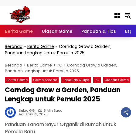
Langsung ke konten
Berita Game
Ulasan Game
Panduan & Tips
Espo
Beranda
-
Berita Game
-
Corndog Grow a Garden,
Panduan Lengkap untuk Pemula 2025
Beranda
Berita Game
PC
Corndog Grow a Garden,
Panduan Lengkap untuk Pemula 2025
Berita Game
Game Arcade
Panduan & Tips
PC
Ulasan Game
Corndog Grow a Garden, Panduan
Lengkap untuk Pemula 2025
Sukro GG
5 Min Baca
Agustus 19, 2025
Panduan Tanam Sayur Organik di Rumah untuk
Pemula Baru