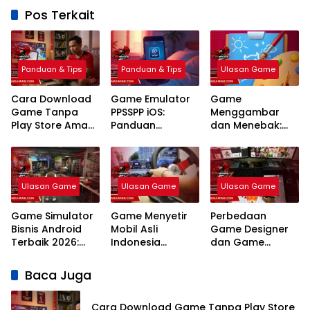
Pos Terkait
Panduan & Tips
Panduan & Tips
Ulasan Game
Cara Download
Game Emulator
Game
Game Tanpa
PPSSPP iOS:
Menggambar
Play Store Aman
Panduan
dan Menebak:
dan Legal
Lengkap Setting
Panduan Strategi
Terbaru 2026
Terbaik 2026
Platform Terbaik
2026
Ulasan Game
Ulasan Game
Ulasan Game
Game Simulator
Game Menyetir
Perbedaan
Bisnis Android
Mobil Asli
Game Designer
Terbaik 2026:
Indonesia
dan Game
Panduan Strategi
Android Terbaik
Programmer:
Usaha
2026 Paling
Panduan
Baca Juga
Realistis
Lengkap Karir,
Gaji, dan Skill
Cara Download Game Tanpa Play Store
2026