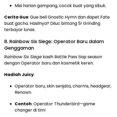
Misi harian gampang, cocok buat yang sibuk.
Cerita Gue
: Gue beli Gnostic Hymn dan dapet Fate
buat gacha. Hasilnya? Diluc bintang 5! Grinding
terbayar lunas.
8. Rainbow Six Siege: Operator Baru dalam
Genggaman
Rainbow Six Siege
kasih Battle Pass tiap season
dengan Operator baru dan kosmetik keren.
Hadiah Juicy
:
Operator baru, skin senjata, charms, headgear,
Renown.
Contoh
: Operator Thunderbird—game
changer di tim!