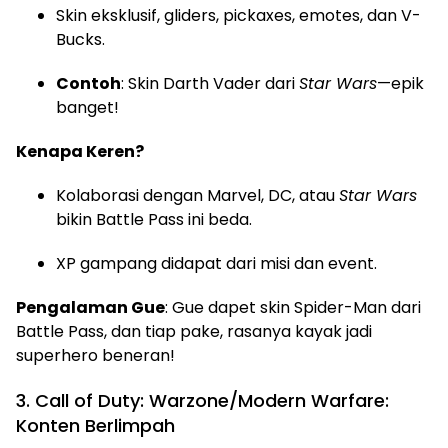
Skin eksklusif, gliders, pickaxes, emotes, dan V-
Bucks.
Contoh
: Skin Darth Vader dari
Star Wars
—epik
banget!
Kenapa Keren?
Kolaborasi dengan Marvel, DC, atau
Star Wars
bikin Battle Pass ini beda.
XP gampang didapat dari misi dan event.
Pengalaman Gue
: Gue dapet skin Spider-Man dari
Battle Pass, dan tiap pake, rasanya kayak jadi
superhero beneran!
3. Call of Duty: Warzone/Modern Warfare:
Konten Berlimpah