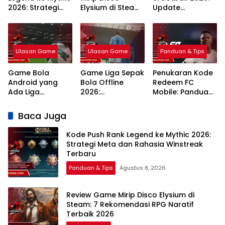
2026: Strategi
Elysium di Steam:
Update
Meta dan
7 Rekomendasi
Campaign
Rahasia
RPG Naratif
Terlengkap dan
Winstreak
Terbaik 2026
Jadwal
Terbaru
Ulasan Game
Ulasan Game
Panduan & Tips
Game Bola
Game Liga Sepak
Penukaran Kode
Android yang
Bola Offline
Redeem FC
Ada Liga
2026:
Mobile: Panduan
Indonesia: 7
Rekomendasi
Lengkap Terbaru
Pilihan Terbaik
Terbaik Grafik
2026
Baca Juga
Realistis
Kode Push Rank Legend ke Mythic 2026:
Strategi Meta dan Rahasia Winstreak
Terbaru
Panduan & Tips
Agustus 8, 2026
Review Game Mirip Disco Elysium di
Steam: 7 Rekomendasi RPG Naratif
Terbaik 2026