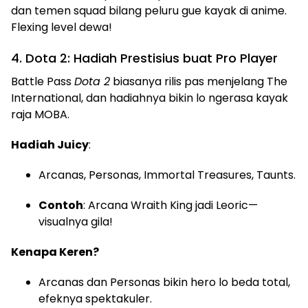
dan temen squad bilang peluru gue kayak di anime.
Flexing level dewa!
4. Dota 2: Hadiah Prestisius buat Pro Player
Battle Pass
Dota 2
biasanya rilis pas menjelang The
International, dan hadiahnya bikin lo ngerasa kayak
raja MOBA.
Hadiah Juicy
:
Arcanas, Personas, Immortal Treasures, Taunts.
Contoh
: Arcana Wraith King jadi Leoric—
visualnya gila!
Kenapa Keren?
Arcanas dan Personas bikin hero lo beda total,
efeknya spektakuler.