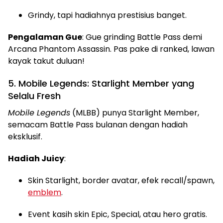
Grindy, tapi hadiahnya prestisius banget.
Pengalaman Gue
: Gue grinding Battle Pass demi
Arcana Phantom Assassin. Pas pake di ranked, lawan
kayak takut duluan!
5. Mobile Legends: Starlight Member yang
Selalu Fresh
Mobile Legends
(MLBB) punya Starlight Member,
semacam Battle Pass bulanan dengan hadiah
eksklusif.
Hadiah Juicy
:
Skin Starlight, border avatar, efek recall/spawn,
emblem
.
Event kasih skin Epic, Special, atau hero gratis.