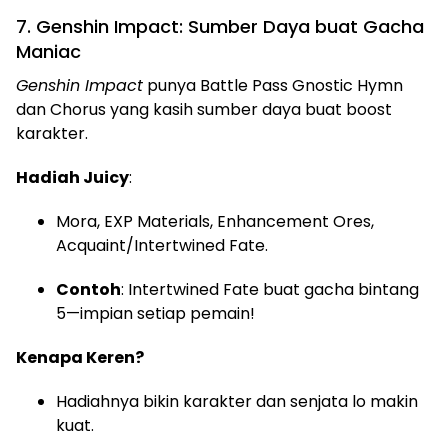
7. Genshin Impact: Sumber Daya buat Gacha
Maniac
Genshin Impact
punya Battle Pass Gnostic Hymn
dan Chorus yang kasih sumber daya buat boost
karakter.
Hadiah Juicy
:
Mora, EXP Materials, Enhancement Ores,
Acquaint/Intertwined Fate.
Contoh
: Intertwined Fate buat gacha bintang
5—impian setiap pemain!
Kenapa Keren?
Hadiahnya bikin karakter dan senjata lo makin
kuat.