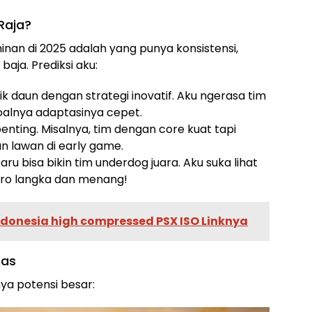
 Raja?
minan di 2025 adalah yang punya konsistensi,
baja. Prediksi aku:
k daun dengan strategi inovatif. Aku ngerasa tim
oalnya adaptasinya cepet.
nting. Misalnya, tim dengan core kuat tapi
n lawan di early game.
aru bisa bikin tim underdog juara. Aku suka lihat
hero langka dan menang!
indonesia high compressed PSX ISO Linknya
nas
ya potensi besar: