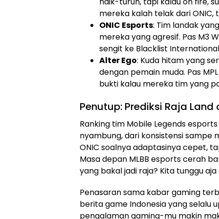
naik-turun, tapi kalau on fire, 
mereka kalah telak dari ONIC, ta
ONIC Esports
: Tim landak ya
mereka yang agresif. Pas M3 
sengit ke Blacklist Internationa
Alter Ego
: Kuda hitam yang ser
dengan pemain muda. Pas MPL 
bukti kalau mereka tim yang pa
Penutup: Prediksi Raja Land
Ranking tim Mobile Legends esports 
nyambung, dari konsistensi sampe me
ONIC soalnya adaptasinya cepet, ta
Masa depan MLBB esports cerah ba
yang bakal jadi raja? Kita tunggu aj
Penasaran sama kabar gaming terba
berita game Indonesia yang selalu upd
pengalaman gaming-mu makin maksi