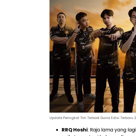
Update Peringkat Tim Terbaik Dunia Edisi Terbaru 
RRQ Hoshi
: Raja lama yang la