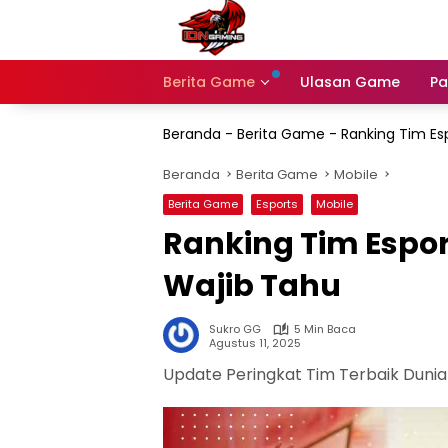
Langsung
ke
konten
Berita Game
Ulasan Game
Pa
Beranda
-
Berita Game
-
Ranking Tim Es
Beranda
Berita Game
Mobile
Berita Game
Esports
Mobile
Ranking Tim Espor
Wajib Tahu
Sukro GG
5 Min Baca
Agustus 11, 2025
Update Peringkat Tim Terbaik Dunia 