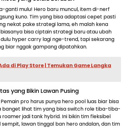
a-ganti mulu! Hero baru muncul, item di-nerf
ngsung kuno. Tim yang bisa adaptasi cepet pasti
yang nekat pake strategi lama, eh malah kena
biasanya bisa ciptain strategi baru atau ubah
dulu hyper carry lagi nge-trend, tapi sekarang
ang biar nggak gampang dipatahkan.
da di Play Store | Temukan Game Langka
itas yang Bikin Lawan Pusing
 Pemain pro harus punya hero pool luas biar bisa
banget lihat tim yang bisa switch role tiba-tiba-
roamer jadi tank hybrid. Ini bikin tim fleksibel
l sempit, lawan tinggal ban hero andalan, dan tim