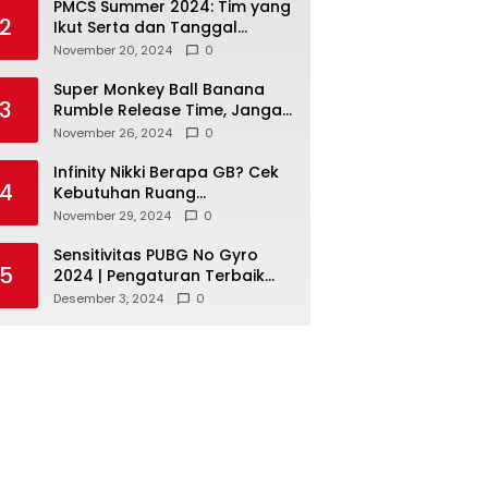
PMCS Summer 2024: Tim yang
2
Ikut Serta dan Tanggal
Pelaksanaannya
November 20, 2024
0
Super Monkey Ball Banana
3
Rumble Release Time, Jangan
Lewatkan Tanggalnya!
November 26, 2024
0
Infinity Nikki Berapa GB? Cek
4
Kebutuhan Ruang
Penyimpanannya
November 29, 2024
0
Sensitivitas PUBG No Gyro
5
2024 | Pengaturan Terbaik
Agar Tembakan Lebih Akurat
Desember 3, 2024
0