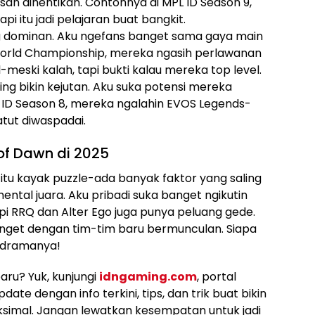
susah dihentikan. Contohnya di MPL ID Season 9,
pi itu jadi pelajaran buat bangkit.
ng dominan. Aku ngefans banget sama gaya main
World Championship, mereka ngasih perlawanan
l-meski kalah, tapi bukti kalau mereka top level.
ing bikin kejutan. Aku suka potensi mereka
ID Season 8, mereka ngalahin EVOS Legends-
tut diwaspadai.
 of Dawn di 2025
itu kayak puzzle-ada banyak faktor yang saling
ntal juara. Aku pribadi suka banget ngikutin
pi RRQ dan Alter Ego juga punya peluang gede.
nget dengan tim-tim baru bermunculan. Siapa
a dramanya!
ru? Yuk, kunjungi
idngaming.com
, portal
ate dengan info terkini, tips, dan trik buat bikin
mal. Jangan lewatkan kesempatan untuk jadi