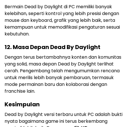
Bermain Dead by Daylight di PC memiliki banyak
kelebihan, seperti kontrol yang lebih presisi dengan
mouse dan keyboard, grafik yang lebih baik, serta
kemampuan untuk memodifikasi pengaturan sesuai
kebutuhan.
12. Masa Depan Dead By Daylight
Dengan terus bertambahnya konten dan komunitas
yang solid, masa depan Dead by Daylight terlihat
cerah. Pengembang telah mengumumkan rencana
untuk merilis lebih banyak pembaruan, termasuk
mode permainan baru dan kolaborasi dengan
franchise lain.
Kesimpulan
Dead by Daylight versi terbaru untuk PC adalah bukti
nyata bagaimana game ini terus berkembang