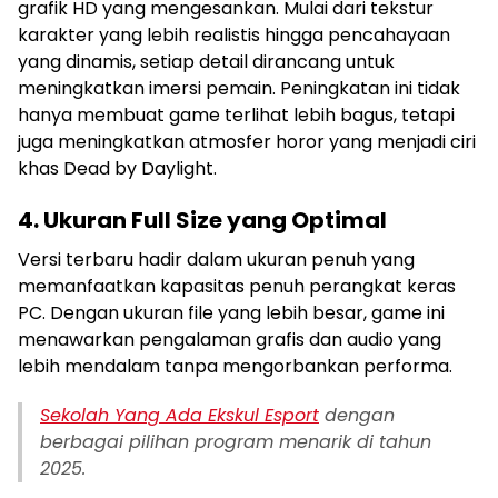
grafik HD yang mengesankan. Mulai dari tekstur
karakter yang lebih realistis hingga pencahayaan
yang dinamis, setiap detail dirancang untuk
meningkatkan imersi pemain. Peningkatan ini tidak
hanya membuat game terlihat lebih bagus, tetapi
juga meningkatkan atmosfer horor yang menjadi ciri
khas Dead by Daylight.
4. Ukuran Full Size yang Optimal
Versi terbaru hadir dalam ukuran penuh yang
memanfaatkan kapasitas penuh perangkat keras
PC. Dengan ukuran file yang lebih besar, game ini
menawarkan pengalaman grafis dan audio yang
lebih mendalam tanpa mengorbankan performa.
Sekolah
Yang
Ada
Ekskul
Esport
dengan
berbagai pilihan program menarik di tahun
2025.