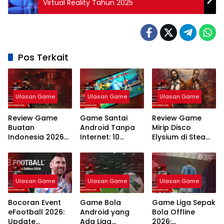
Virtual Reality Tahun 2025
Pos Terkait
Ulasan Game
Ulasan Game
Ulasan Game
Review Game
Game Santai
Review Game
Buatan
Android Tanpa
Mirip Disco
Indonesia 2026
Internet: 10
Elysium di Steam:
Inovasi
Rekomendasi
7 Rekomendasi
Developer Lokal
Teratas Tahun
RPG Naratif
2026
Terbaik 2026
Ulasan Game
Ulasan Game
Ulasan Game
Bocoran Event
Game Bola
Game Liga Sepak
eFootball 2026:
Android yang
Bola Offline
Update
Ada Liga
2026: