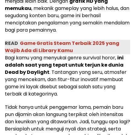
menjadi lebih baik. Dengan
grafik HD yang
memukau
, mekanik gameplay yang lebih halus, dan
segudang konten baru, game ini berhasil
menciptakan pengalaman yang semakin mendalam
bagi para pemainnya.
READ
Game Gratis Steam Terbaik 2025 yang
Wajib Ada di Library Kamu
Bagi kamu yang menyukai genre survival horor,
ini
adalah saat yang tepat untuk terjun ke dunia
Dead by Daylight
. Tantangan yang seru, atmosfer
yang mencekam, dan fitur-fitur inovatif membuat
game ini layak disebut sebagai salah satu yang
terbaik di kategorinya.
Tidak hanya untuk penggemar lama, pemain baru
pun dijamin akan langsung terpikat oleh intensitas
dan keunikan yang ditawarkan. Jadi, tunggu apa lagi?
Bersiaplah untuk menguji nyali dan strategi, serta