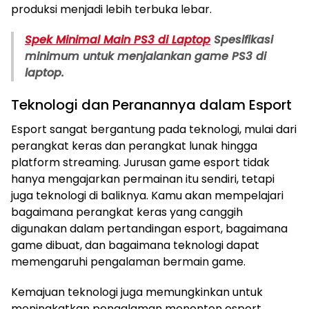
produksi menjadi lebih terbuka lebar.
Spek Minimal Main PS3 di Laptop
Spesifikasi
minimum untuk menjalankan game PS3 di
laptop.
Teknologi dan Peranannya dalam Esport
Esport sangat bergantung pada teknologi, mulai dari
perangkat keras dan perangkat lunak hingga
platform streaming. Jurusan game esport tidak
hanya mengajarkan permainan itu sendiri, tetapi
juga teknologi di baliknya. Kamu akan mempelajari
bagaimana perangkat keras yang canggih
digunakan dalam pertandingan esport, bagaimana
game dibuat, dan bagaimana teknologi dapat
memengaruhi pengalaman bermain game.
Kemajuan teknologi juga memungkinkan untuk
meningkatkan pengalaman menonton esport