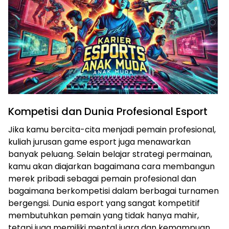
Kompetisi dan Dunia Profesional Esport
Jika kamu bercita-cita menjadi pemain profesional,
kuliah jurusan game esport juga menawarkan
banyak peluang. Selain belajar strategi permainan,
kamu akan diajarkan bagaimana cara membangun
merek pribadi sebagai pemain profesional dan
bagaimana berkompetisi dalam berbagai turnamen
bergengsi. Dunia esport yang sangat kompetitif
membutuhkan pemain yang tidak hanya mahir,
tetapi juga memiliki mental juara dan kemampuan