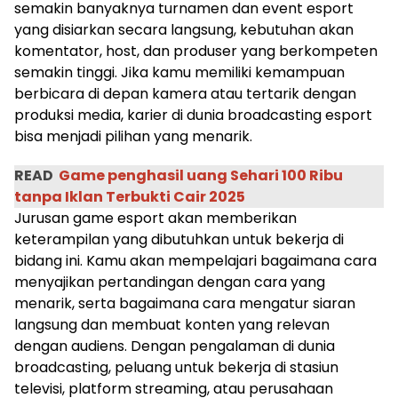
semakin banyaknya turnamen dan event esport
yang disiarkan secara langsung, kebutuhan akan
komentator, host, dan produser yang berkompeten
semakin tinggi. Jika kamu memiliki kemampuan
berbicara di depan kamera atau tertarik dengan
produksi media, karier di dunia broadcasting esport
bisa menjadi pilihan yang menarik.
READ
Game penghasil uang Sehari 100 Ribu
tanpa Iklan Terbukti Cair 2025
Jurusan game esport akan memberikan
keterampilan yang dibutuhkan untuk bekerja di
bidang ini. Kamu akan mempelajari bagaimana cara
menyajikan pertandingan dengan cara yang
menarik, serta bagaimana cara mengatur siaran
langsung dan membuat konten yang relevan
dengan audiens. Dengan pengalaman di dunia
broadcasting, peluang untuk bekerja di stasiun
televisi, platform streaming, atau perusahaan