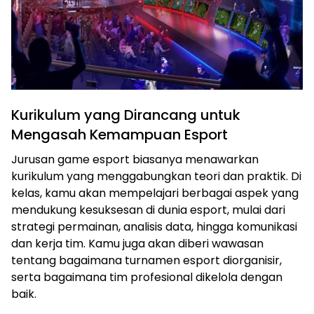
Kurikulum yang Dirancang untuk
Mengasah Kemampuan Esport
Jurusan game esport biasanya menawarkan
kurikulum yang menggabungkan teori dan praktik. Di
kelas, kamu akan mempelajari berbagai aspek yang
mendukung kesuksesan di dunia esport, mulai dari
strategi permainan, analisis data, hingga komunikasi
dan kerja tim. Kamu juga akan diberi wawasan
tentang bagaimana turnamen esport diorganisir,
serta bagaimana tim profesional dikelola dengan
baik.