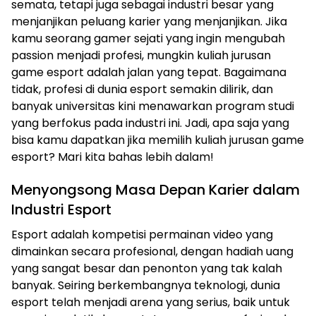
semata, tetapi juga sebagai industri besar yang
menjanjikan peluang karier yang menjanjikan. Jika
kamu seorang gamer sejati yang ingin mengubah
passion menjadi profesi, mungkin kuliah jurusan
game esport adalah jalan yang tepat. Bagaimana
tidak, profesi di dunia esport semakin dilirik, dan
banyak universitas kini menawarkan program studi
yang berfokus pada industri ini. Jadi, apa saja yang
bisa kamu dapatkan jika memilih kuliah jurusan game
esport? Mari kita bahas lebih dalam!
Menyongsong Masa Depan Karier dalam
Industri Esport
Esport adalah kompetisi permainan video yang
dimainkan secara profesional, dengan hadiah uang
yang sangat besar dan penonton yang tak kalah
banyak. Seiring berkembangnya teknologi, dunia
esport telah menjadi arena yang serius, baik untuk