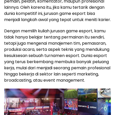
pemain, pelatih, komentator, maupun profesional
lainnya. Oleh karena itu, jika kamu tertarik dengan
dunia kompetitif ini, jurusan game esport bisa
menjadi langkah awal yang tepat untuk meniti karier.
Dengan memilih kuliah jurusan game esport, kamu
tidak hanya belajar tentang permainan itu sendiri,
tetapi juga mengenai manajemen tim, pemasaran,
produksi acara, serta aspek teknis yang mendukung
kesuksesan sebuah turnamen esport. Dunia esport
yang terus berkembang membuka banyak peluang
kerja, mulai dari menjadi seorang pemain profesional
hingga bekerja di sektor lain seperti marketing,
broadcasting, atau event management.