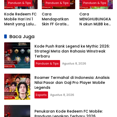
Terbaru
Legends
Panduan & Tips
Panduan & Tips
Panduan & Tips
Kode Redeem FC
Cara
Cara
Mobile Hari Ini 1
Mendapatkan
MENGHUBUNGKA
Menit yang Lalu
Skin FF Gratis
N akun MLBB ke
2026 Klaim
Terbaru 2026:
MCGG
Hadiah Gratis
Panduan
Sinkronisasi Data
Baca Juga
Lengkap dan
Game
Legal
Kode Push Rank Legend ke Mythic 2026:
Strategi Meta dan Rahasia Winstreak
Terbaru
Panduan & Tips
Agustus 8, 2026
Roamer Termahal di Indonesia: Analisis
Nilai Pasar dan Gaji Pro Player Mobile
Legends
Esports
Agustus 8, 2026
Penukaran Kode Redeem FC Mobile:
Panduan Lengkap Terbaru 2026