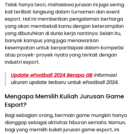
Tidak hanya teori, mahasiswa jurusan ini juga sering
kali terlibat langsung dalam turnamen dan event
esport. Hal ini memberikan pengalaman berharga
yang akan membekali kamu dengan keterampilan
yang dibutuhkan di dunia kerja nantinya. Selain itu,
banyak kampus yang juga menawarkan
kesempatan untuk berpartisipasi dalam kompetisi
atau proyek-proyek nyata yang terkait dengan
industri esport.
Update eFootball 2024 Berapa GB
Informasi
ukuran update terbaru untuk eFootball 2024.
Mengapa Memilih Kuliah Jurusan Game
Esport?
Bagi sebagian orang, bermain game mungkin hanya
dianggap sebagai aktivitas hiburan semata. Namun,
bagi yang memilih kuliah jurusan game esport, ini