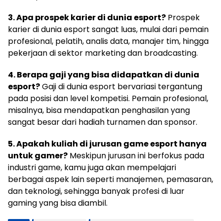
3. Apa prospek karier di dunia esport?
Prospek
karier di dunia esport sangat luas, mulai dari pemain
profesional, pelatih, analis data, manajer tim, hingga
pekerjaan di sektor marketing dan broadcasting.
4. Berapa gaji yang bisa didapatkan di dunia
esport?
Gaji di dunia esport bervariasi tergantung
pada posisi dan level kompetisi. Pemain profesional,
misalnya, bisa mendapatkan penghasilan yang
sangat besar dari hadiah turnamen dan sponsor.
5. Apakah kuliah di jurusan game esport hanya
untuk gamer?
Meskipun jurusan ini berfokus pada
industri game, kamu juga akan mempelajari
berbagai aspek lain seperti manajemen, pemasaran,
dan teknologi, sehingga banyak profesi di luar
gaming yang bisa diambil.