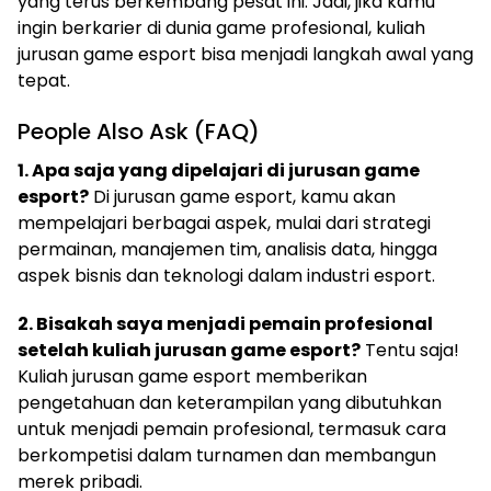
yang terus berkembang pesat ini. Jadi, jika kamu
ingin berkarier di dunia game profesional, kuliah
jurusan game esport bisa menjadi langkah awal yang
tepat.
People Also Ask (FAQ)
1. Apa saja yang dipelajari di jurusan game
esport?
Di jurusan game esport, kamu akan
mempelajari berbagai aspek, mulai dari strategi
permainan, manajemen tim, analisis data, hingga
aspek bisnis dan teknologi dalam industri esport.
2. Bisakah saya menjadi pemain profesional
setelah kuliah jurusan game esport?
Tentu saja!
Kuliah jurusan game esport memberikan
pengetahuan dan keterampilan yang dibutuhkan
untuk menjadi pemain profesional, termasuk cara
berkompetisi dalam turnamen dan membangun
merek pribadi.