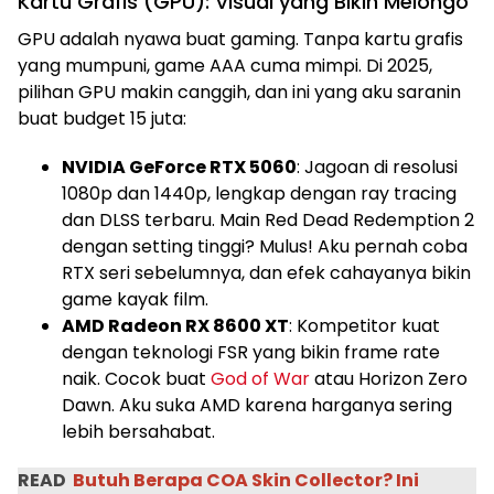
Kartu Grafis (GPU): Visual yang Bikin Melongo
GPU adalah nyawa buat gaming. Tanpa kartu grafis
yang mumpuni, game AAA cuma mimpi. Di 2025,
pilihan GPU makin canggih, dan ini yang aku saranin
buat budget 15 juta:
NVIDIA GeForce RTX 5060
: Jagoan di resolusi
1080p dan 1440p, lengkap dengan ray tracing
dan DLSS terbaru. Main Red Dead Redemption 2
dengan setting tinggi? Mulus! Aku pernah coba
RTX seri sebelumnya, dan efek cahayanya bikin
game kayak film.
AMD Radeon RX 8600 XT
: Kompetitor kuat
dengan teknologi FSR yang bikin frame rate
naik. Cocok buat
God of War
atau Horizon Zero
Dawn. Aku suka AMD karena harganya sering
lebih bersahabat.
READ
Butuh Berapa COA Skin Collector? Ini