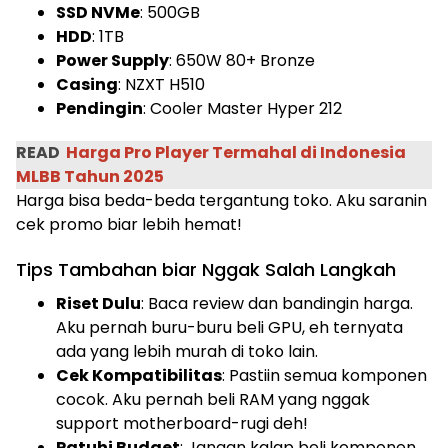
SSD NVMe
: 500GB
HDD
: 1TB
Power Supply
: 650W 80+ Bronze
Casing
: NZXT H510
Pendingin
: Cooler Master Hyper 212
READ
Harga Pro Player Termahal di Indonesia
MLBB Tahun 2025
Harga bisa beda-beda tergantung toko. Aku saranin
cek promo biar lebih hemat!
Tips Tambahan biar Nggak Salah Langkah
Riset Dulu
: Baca review dan bandingin harga.
Aku pernah buru-buru beli GPU, eh ternyata
ada yang lebih murah di toko lain.
Cek Kompatibilitas
: Pastiin semua komponen
cocok. Aku pernah beli RAM yang nggak
support motherboard-rugi deh!
Patuhi Budget
: Jangan kalap beli komponen