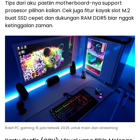
Tips dari aku: pastiin motherboard-nya support
prosesor pilihan kalian. Cek juga fitur kayak slot M.2
buat SSD cepet dan dukungan RAM DDR5 biar nggak
ketinggalan zaman.
Rakit PC gaming 15 juta terbaik 2025 untuk main dan streaming