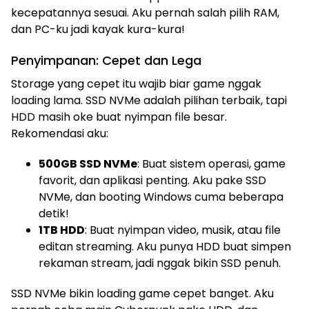
kecepatannya sesuai. Aku pernah salah pilih RAM,
dan PC-ku jadi kayak kura-kura!
Penyimpanan: Cepet dan Lega
Storage yang cepet itu wajib biar game nggak
loading lama. SSD NVMe adalah pilihan terbaik, tapi
HDD masih oke buat nyimpan file besar.
Rekomendasi aku:
500GB SSD NVMe
: Buat sistem operasi, game
favorit, dan aplikasi penting. Aku pake SSD
NVMe, dan booting Windows cuma beberapa
detik!
1TB HDD
: Buat nyimpan video, musik, atau file
editan streaming. Aku punya HDD buat simpen
rekaman stream, jadi nggak bikin SSD penuh.
SSD NVMe bikin loading game cepet banget. Aku