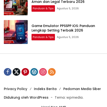
Aman dan Legal Terbaru 2026
Panduan & Tips
Agustus 5, 2026
Game Emulator PPSSPP iOS: Panduan
Lengkap Setting Terbaik 2026
Panduan & Tips
Agustus 5, 2026
Privacy Policy
Indeks Berita
Pedoman Media Siber
Didukung oleh WordPress
-
Tema: wpmedia.