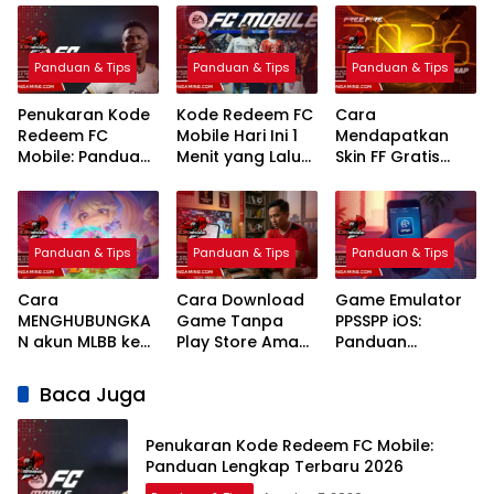
Panduan & Tips
Panduan & Tips
Panduan & Tips
Penukaran Kode
Kode Redeem FC
Cara
Redeem FC
Mobile Hari Ini 1
Mendapatkan
Mobile: Panduan
Menit yang Lalu
Skin FF Gratis
Lengkap Terbaru
2026 Klaim
Terbaru 2026:
2026
Hadiah Gratis
Panduan
Lengkap dan
Legal
Panduan & Tips
Panduan & Tips
Panduan & Tips
Cara
Cara Download
Game Emulator
MENGHUBUNGKA
Game Tanpa
PPSSPP iOS:
N akun MLBB ke
Play Store Aman
Panduan
MCGG
dan Legal
Lengkap Setting
Sinkronisasi Data
Terbaru 2026
Terbaik 2026
Baca Juga
Game
Penukaran Kode Redeem FC Mobile:
Panduan Lengkap Terbaru 2026