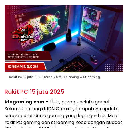
Rakit PC 15 juta 2025 Terbaik Untuk Gaming & Streaming
Rakit PC 15 juta 2025
idngaming.com
– Halo, para pencinta game!
Selamat datang di IDN Gaming, tempatnya update
seru seputar dunia gaming yang lagi nge-hits. Mau
rakit PC gaming dan streaming kece dengan budget