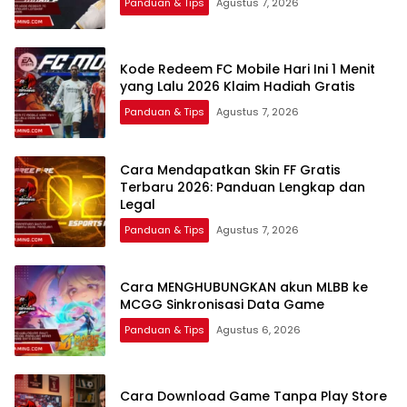
Panduan & Tips
Agustus 7, 2026
Kode Redeem FC Mobile Hari Ini 1 Menit
yang Lalu 2026 Klaim Hadiah Gratis
Panduan & Tips
Agustus 7, 2026
Cara Mendapatkan Skin FF Gratis
Terbaru 2026: Panduan Lengkap dan
Legal
Panduan & Tips
Agustus 7, 2026
Cara MENGHUBUNGKAN akun MLBB ke
MCGG Sinkronisasi Data Game
Panduan & Tips
Agustus 6, 2026
Cara Download Game Tanpa Play Store