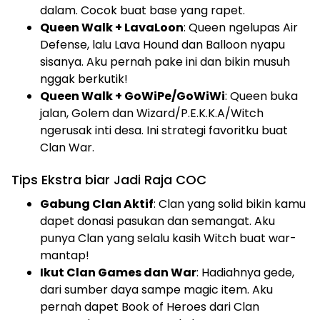
dalam. Cocok buat base yang rapet.
Queen Walk + LavaLoon
: Queen ngelupas Air
Defense, lalu Lava Hound dan Balloon nyapu
sisanya. Aku pernah pake ini dan bikin musuh
nggak berkutik!
Queen Walk + GoWiPe/GoWiWi
: Queen buka
jalan, Golem dan Wizard/P.E.K.K.A/Witch
ngerusak inti desa. Ini strategi favoritku buat
Clan War.
Tips Ekstra biar Jadi Raja COC
Gabung Clan Aktif
: Clan yang solid bikin kamu
dapet donasi pasukan dan semangat. Aku
punya Clan yang selalu kasih Witch buat war-
mantap!
Ikut Clan Games dan War
: Hadiahnya gede,
dari sumber daya sampe magic item. Aku
pernah dapet Book of Heroes dari Clan