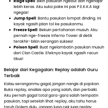
Rage Spell
: Bikin pasukan ngebut dan ngehajar
lebih keras. Aku suka pake ini pas P.E.K.K.A lagi
ngegas!
Jump Spell
: Bantu pasukan lompat dinding. Ini
kayak ngasih jalan tol ke pasukanmu.
Freeze Spell
: Bekuin pertahanan musuh. Aku
pernah nge-freeze Inferno Tower di detik
terakhir-bikin serangan sukses!
Poison Spell
: Buat ngelambatin pasukan musuh
dari Clan Castle. Efeknya kayak ngasih racun
tikus!
Belajar dari Kegagalan: Replay adalah Guru
Terbaik
Kalau seranganmu gagal, jangan nangis di pojokan.
Buka replay, analisis apa yang salah, dan perbaiki.
Aku pernah gagal total gara-gara salah tempatin
pasukan, tapi setelah lihat replay, aku tahu harus
taruh Golem dulu. Jangan lupa cek juga replay