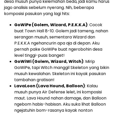
desa musuh punya kelemahan beda, jadi kamu harus
jago analisis sebelum nyerang. Nih, beberapa
komposisi pasukan yang lagi hits:
GoWiPe (Golem, Wizard, P.E.K.K.A)
: Cocok
buat Town Hall 8-10. Golem jadi tameng, nahan
serangan musuh, sementara Wizard dan
P.E.K.K.A ngehancurin apa aja di depan. Aku
pernah pake GoWiPe buat ngerobohin desa
level tinggi-puas banget!
GoWiWi (Golem, Wizard, Witch)
: Mirip
GoWiPe, tapi Witch manggil Skeleton yang bikin
musuh kewalahan. Skeleton ini kayak pasukan
tambahan gratisan!
LavaLoon (Lava Hound, Balloon)
: Kalau
musuh punya Air Defense lelet, ini komposisi
maut. Lava Hound nahan damage, dan Balloon
ngebom habis-habisan. Aku suka lihat Balloon
ngejatuhin bom-rasanya kayak nonton