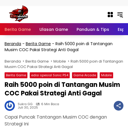
Langsung ke konten
Berita Game
Ulasan Game
Panduan & Tips
Espo
Beranda
-
Berita Game
-
Raih 5000 poin di Tantangan
Musim COC Pakai Strategi Anti Gagal
Beranda
Berita Game
Mobile
Raih 5000 poin di Tantangan
Musim COC Pakai Strategi Anti Gagal
Berita Game
edisi spesial Sonic PS4
Game Arcade
Mobile
Raih 5000 poin di Tantangan Musim
COC Pakai Strategi Anti Gagal
Sukro GG
6 Min Baca
Juli 30, 2025
Capai Puncak Tantangan Musim COC dengan
Strategi Ini