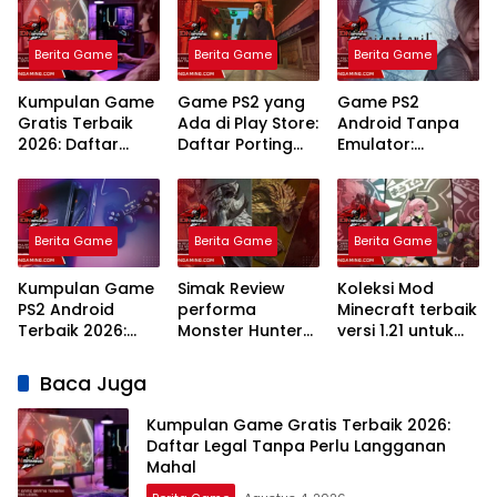
Berita Game
Berita Game
Berita Game
Kumpulan Game
Game PS2 yang
Game PS2
Gratis Terbaik
Ada di Play Store:
Android Tanpa
2026: Daftar
Daftar Porting
Emulator:
Legal Tanpa
Resmi dan
Panduan Porting
Perlu Langganan
Panduan
Resmi dan
Mahal
Mainnya
Layanan Cloud
Gaming Terbaik
Berita Game
Berita Game
Berita Game
Kumpulan Game
Simak Review
Koleksi Mod
PS2 Android
performa
Minecraft terbaik
Terbaik 2026:
Monster Hunter
versi 1.21 untuk
Rekomendasi
Wilds di PC
survival Paling
Emulator dan
kentang: Lancar
Keren
Baca Juga
Judul Legendaris
Jaya
Tanpa Lag
Kumpulan Game Gratis Terbaik 2026:
Daftar Legal Tanpa Perlu Langganan
Mahal