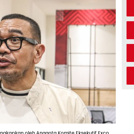
ungkapkan oleh Anggota Komite Eksekutif Exco