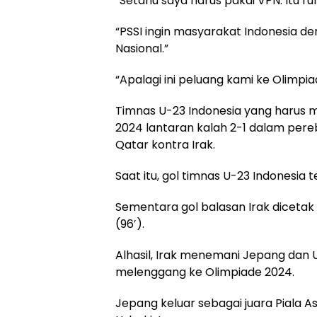
“Setahu saya harus pakai VPN. Itu rum
“PSSI ingin masyarakat Indonesia 
Nasional.”
“Apalagi ini peluang kami ke Olimpiad
Timnas U-23 Indonesia yang harus me
2024 lantaran kalah 2-1 dalam pereb
Qatar kontra Irak.
Saat itu, gol timnas U-23 Indonesia t
Sementara gol balasan Irak dicetak 
(96′).
Alhasil, Irak menemani Jepang dan U
melenggang ke Olimpiade 2024.
Jepang keluar sebagai juara Piala 