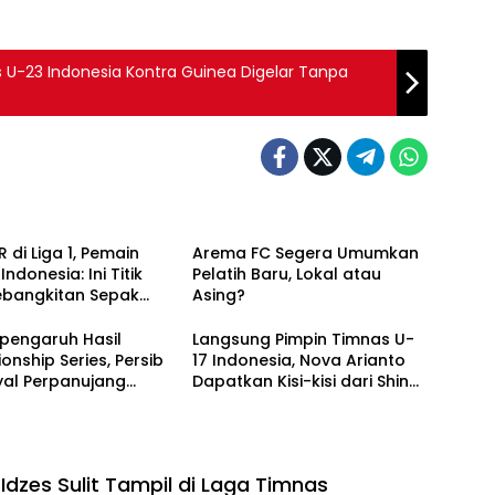
 U-23 Indonesia Kontra Guinea Digelar Tanpa
 di Liga 1, Pemain
Arema FC Segera Umumkan
ndonesia: Ini Titik
Pelatih Baru, Lokal atau
ebangkitan Sepak
Asing?
sional!
pengaruh Hasil
Langsung Pimpin Timnas U-
nship Series, Persib
17 Indonesia, Nova Arianto
nyal Perpanujang
Dapatkan Kisi-kisi dari Shin
k Bojan Hodak
Tae-yong
dzes Sulit Tampil di Laga Timnas