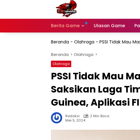
Langsung
ke
konten
Berita Game
Ulasan Game
Pa
Beranda
-
Olahraga
-
PSSI Tidak Mau Mas
Beranda
Olahraga
Olahraga
PSSI Tidak Mau M
Saksikan Laga Ti
Guinea, Aplikasi 
Redaksi
2 Min Baca
Mei 5, 2024