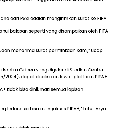
saha dari PSSI adalah mengirimkan surat ke FIFA.
ahui balasan seperti yang disampaikan oleh FIFA
 sudah menerima surat permintaan kami,” ucap
a kontra Guinea yang digelar di Stadion Center
9/5/2024), dapat disaksikan lewat platform FIFA+.
A+ tidak bisa dinikmati semua lapisan
ang Indonesia bisa mengakses FIFA+,” tutur Arya