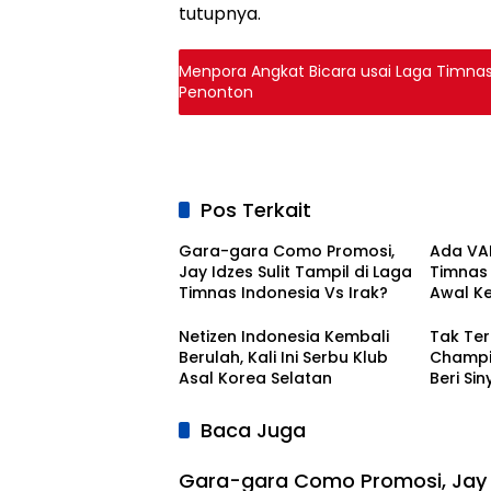
tutupnya.
Menpora Angkat Bicara usai Laga Timnas
Penonton
Pos Terkait
Gara-gara Como Promosi,
Ada VAR
Jay Idzes Sulit Tampil di Laga
Timnas I
Timnas Indonesia Vs Irak?
Awal K
Bola Na
Netizen Indonesia Kembali
Tak Ter
Berulah, Kali Ini Serbu Klub
Champio
Asal Korea Selatan
Beri Si
Kontra
Baca Juga
Gara-gara Como Promosi, Jay I