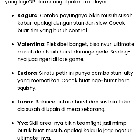
yang lagi OP dan sering dipake pro player:
Kagura
: Combo payungnya bikin musuh susah
kabur, apalagi dengan stun dan slow. Cocok
buat tim yang butuh control.
Valentina
: Fleksibel banget, bisa nyuri ultimate
musuh dan kasih burst damage gede. Scaling-
nya juga ngeri di late game.
Eudora
: Si ratu petir ini punya combo stun-ulty
yang mematikan. Cocok buat nge-burst hero
squishy.
Lunox
: Balance antara burst dan sustain, bikin
dia susah dilupain di meta sekarang.
Yve
: Skill area-nya bikin teamfight jadi mimpi
buruk buat musuh, apalagi kalau lo jago ngatur
ultimate-nya.