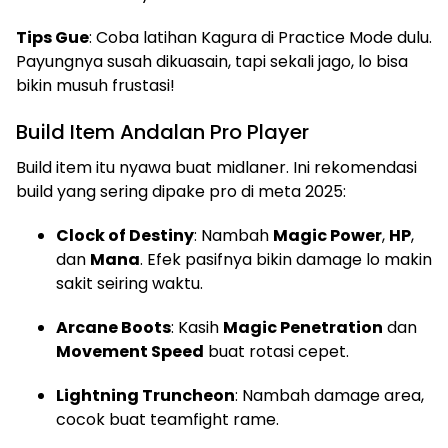
Tips Gue
: Coba latihan Kagura di Practice Mode dulu.
Payungnya susah dikuasain, tapi sekali jago, lo bisa
bikin musuh frustasi!
Build Item Andalan Pro Player
Build item itu nyawa buat midlaner. Ini rekomendasi
build yang sering dipake pro di meta 2025:
Clock of Destiny
: Nambah
Magic Power
,
HP
,
dan
Mana
. Efek pasifnya bikin damage lo makin
sakit seiring waktu.
Arcane Boots
: Kasih
Magic Penetration
dan
Movement Speed
buat rotasi cepet.
Lightning Truncheon
: Nambah damage area,
cocok buat teamfight rame.