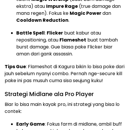
ekstra) atau
Impure Rage
(true damage dan
mana regen). Fokus ke
Magic Power
dan
Cooldown Reduction
.
Battle Spell
:
Flicker
buat kabur atau
repositioning, atau
Flameshot
buat tambah
burst damage. Gue biasa pake Flicker biar
aman dari gank assassin.
Tips Gue
: Flameshot di Kagura bikin lo bisa poke dari
jauh sebelum nyanyi combo. Pernah nge-secure kill
pake ini pas musuh cuma sisa seujung kuku!
Strategi Midlane ala Pro Player
Biar lo bisa main kayak pro, ini strategi yang bisa lo
contek:
Early Game
: Fokus farm di midlane, ambil buff