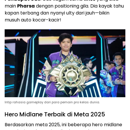
main
Pharsa
dengan positioning gila. Dia kayak tahu
kapan terbang dan nyanyi ulty dari jauh—bikin
musuh auto kocar-kacir!
Intip rahasia gameplay dari para pemain pro kelas dunia.
Hero Midlane Terbaik di Meta 2025
Berdasarkan meta 2025, ini beberapa hero midlane