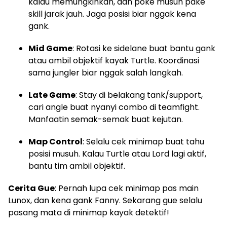
kalau memungkinkan, dan poke musuh pake
skill jarak jauh. Jaga posisi biar nggak kena
gank.
Mid Game
: Rotasi ke sidelane buat bantu gank
atau ambil objektif kayak Turtle. Koordinasi
sama jungler biar nggak salah langkah.
Late Game
: Stay di belakang tank/support,
cari angle buat nyanyi combo di teamfight.
Manfaatin semak-semak buat kejutan.
Map Control
: Selalu cek minimap buat tahu
posisi musuh. Kalau Turtle atau Lord lagi aktif,
bantu tim ambil objektif.
Cerita Gue
: Pernah lupa cek minimap pas main
Lunox, dan kena gank Fanny. Sekarang gue selalu
pasang mata di minimap kayak detektif!